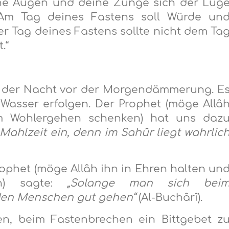
eine Augen und deine Zunge sich der Lüg
Am Tag deines Fastens soll Würde un
r Tag deines Fastens sollte nicht dem Ta
.“
in der Nacht vor der Morgendämmerung. E
Wasser erfolgen. Der Prophet (möge Allâ
m Wohlergehen schenken) hat uns daz
Mahlzeit ein, denn im Sahûr liegt wahrlic
ophet (möge Allâh ihn in Ehren halten un
en) sagte:
„Solange man sich bei
 den Menschen gut gehen“
(Al-Buchârî).
ten, beim Fastenbrechen ein Bittgebet z