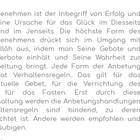
enehmen ist der Inbegriff von Erfolg un
ine Ursache für das Glück im Diesseit
nd im Jenseits. Die höchste Form de
enehmens drückt sich im Umgang mi
llâh aus, indem man Seine Gebote un
erbote einhält und Seine Wahrheit zu
eltung bringt. Jede Form der Anbetun
at Verhaltensregeln. Das gilt für da
ituelle Gebet, für die Verrichtung de
für das Fasten. Erst durch dies
nhaltung werden die Anbetungshandlunge
ltensregeln sind bindend, zu dere
ichtet ist. Andere werden empfohlen un
äubigen.