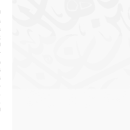
d
s
s
t
d
r
g
s
s
e
n
n
d