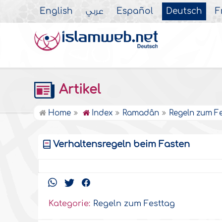
English
عربي
Español
Deutsch
F
Artikel
Home
Index
Ramadân
Regeln zum F
Verhaltensregeln beim Fasten
Kategorie:
Regeln zum Festtag