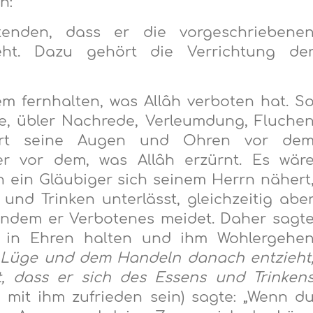
n:
tenden, dass er die vorgeschriebene
eht. Dazu gehört die Verrichtung de
em fernhalten, was Allâh verboten hat. S
e, übler Nachrede, Verleumdung, Fluche
rt seine Augen und Ohren vor de
r vor dem, was Allâh erzürnt. Es wär
 ein Gläubiger sich seinem Herrn nähert
und Trinken unterlässt, gleichzeitig abe
 indem er Verbotenes meidet. Daher sagt
n in Ehren halten und ihm Wohlergehe
r Lüge und dem Handeln danach entzieht
t, dass er sich des Essens und Trinken
mit ihm zufrieden sein) sagte: „Wenn d