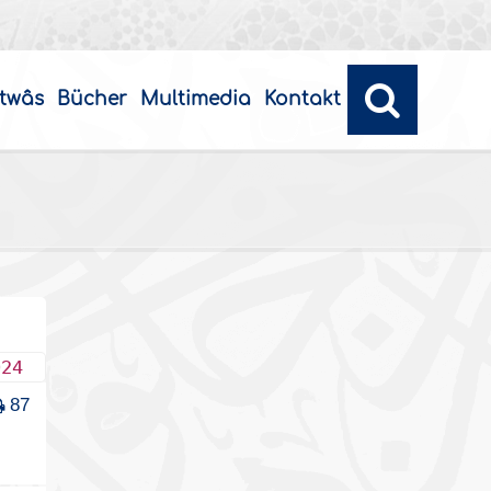
twâs
Bücher
Multimedia
Kontakt
024
87