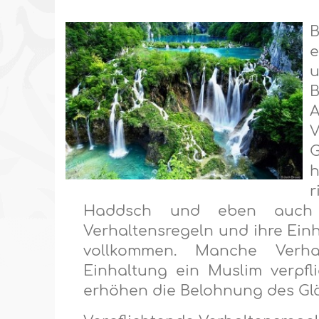
B
e
u
B
A
V
G
h
r
Haddsch und eben auch 
Verhaltensregeln und ihre Ei
vollkommen. Manche Verha
Einhaltung ein Muslim verpfl
erhöhen die Belohnung des Gl