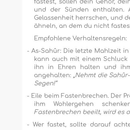
fastest, sollen dein Gehör, d
und der Sünden enthalten. 
Gelassenheit herrschen, und de
ähneln, an dem du nicht fastest
Empfohlene Verhaltensregeln:
-
As-Sahûr: Die letzte Mahlzeit 
kann auch mit einem Schluck 
ihn in Ehren halten und ih
angehalten:
„Nehmt die Sahûr-
Segen!“
-
Eile beim Fastenbrechen. Der Pr
ihm Wohlergehen schenk
Fastenbrechen beeilt, wird es
-
Wer fastet, sollte darauf ach