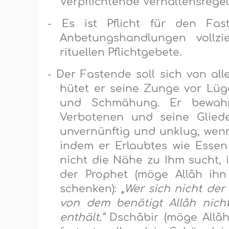
Verpflichtende Verhaltensregel
-
Es ist Pflicht für den Fas
Anbetungshandlungen vollzi
rituellen Pflichtgebete.
-
Der Fastende soll sich von all
hütet er seine Zunge vor Lüg
und Schmähung. Er bewah
Verbotenen und seine Gliede
unvernünftig und unklug, wenn
indem er Erlaubtes wie Essen 
nicht die Nähe zu Ihm sucht,
der Prophet (möge Allâh ih
schenken):
„Wer sich nicht de
von dem benötigt Allâh nich
enthält.“
Dschâbir (möge Allâh 