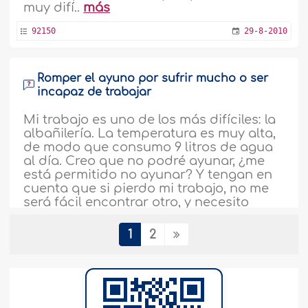
muy difí..
más
92150
29-8-2010
Romper el ayuno por sufrir mucho o ser
incapaz de trabajar
Mi trabajo es uno de los más difíciles: la
albañilería. La temperatura es muy alta,
de modo que consumo 9 litros de agua
al día. Creo que no podré ayunar, ¿me
está permitido no ayunar? Y tengan en
cuenta que si pierdo mi trabajo, no me
será fácil encontrar otro, y necesito
ganar dinero..
más
1
2
112717
15-8-2010
¿Quien sufre insuficiencia renal tiene
permitido no ayunar?