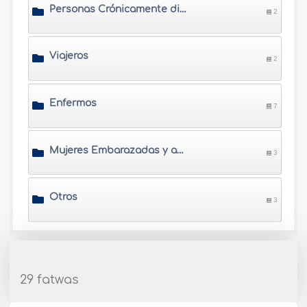
Personas Crónicamente discapacitadas
2
Viajeros
2
Enfermos
7
Mujeres Embarazadas y amamantamiento
3
Otros
3
29 fatwas