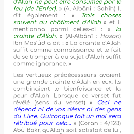
d’Allah
ne peut être consumée par le
feu (de l’Enfer).
» (Al-Albânî : Sahîh) Il
dit également : «
Trois choses
sauvent du châtiment d’Allah
» et il
mentionna parmi celles-ci : «
la
crainte d’Allah.
» (Al-Albânî :
Hasan
)
Ibn Mas’ûd a dit : « La crainte d’Allah
suffit comme connaissance et le fait
de se tromper à au sujet d’Allah suffit
comme ignorance. »
Les vertueux prédécesseurs avaient
une grande crainte d’Allah en eux. Ils
combinaient la bienfaisance et la
peur d’Allah. Lorsque ce verset fut
révélé (sens du verset) «
Ceci ne
dépend ni de vos désirs ni des gens
du Livre. Quiconque fait un mal sera
rétribué pour cela…
» (Coran : 4/123)
Abû Bakr, qu'Allah soit satisfait de lui,