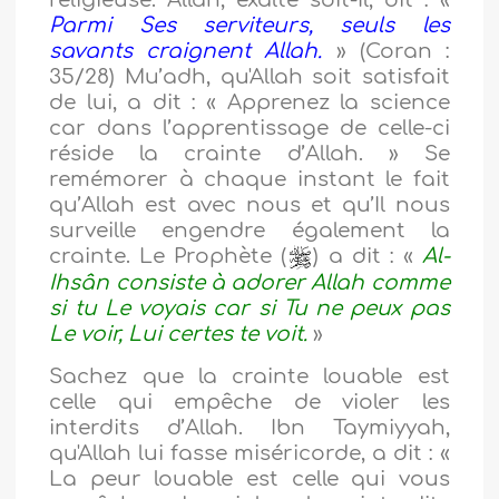
religieuse. Allah, exalté soit-Il, dit : «
Parmi Ses serviteurs, seuls les
savants craignent Allah.
» (Coran :
35/28) Mu’adh, qu'Allah soit satisfait
de lui,
a dit : « Apprenez la science
car dans l’apprentissage de celle-ci
réside la crainte d’Allah. » Se
remémorer à chaque instant le fait
qu’Allah est avec nous et qu’Il nous
surveille engendre également la
crainte. Le Prophète (
) a dit : «
Al-
Ihsân consiste à adorer Allah comme
si tu Le voyais car si Tu ne peux pas
Le voir, Lui certes te voit.
»
Sachez que la crainte louable est
celle qui empêche de violer les
interdits d’Allah. Ibn Taymiyyah,
qu'Allah lui fasse miséricorde,
a dit : «
La peur louable est celle qui vous