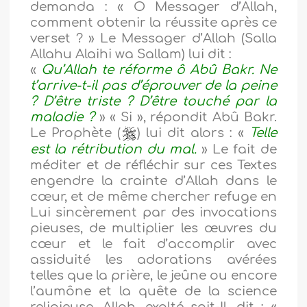
demanda : « Ô Messager d’Allah,
comment obtenir la réussite après ce
verset ? » Le Messager d’Allah (Salla
Allahu Alaihi wa Sallam) lui dit :
«
Qu’Allah te réforme ô Abû Bakr. Ne
t’arrive-t-il pas d’éprouver de la peine
? D’être triste ? D’être touché par la
maladie ?
» « Si », répondit Abû Bakr.
Le Prophète (
) lui dit alors : «
Telle
est la rétribution du mal.
» Le fait de
méditer et de réfléchir sur ces Textes
engendre la crainte d’Allah dans le
cœur, et de même chercher refuge en
Lui sincèrement par des invocations
pieuses, de multiplier les œuvres du
cœur et le fait d’accomplir avec
assiduité les adorations avérées
telles que la prière, le jeûne ou encore
l’aumône et la quête de la science