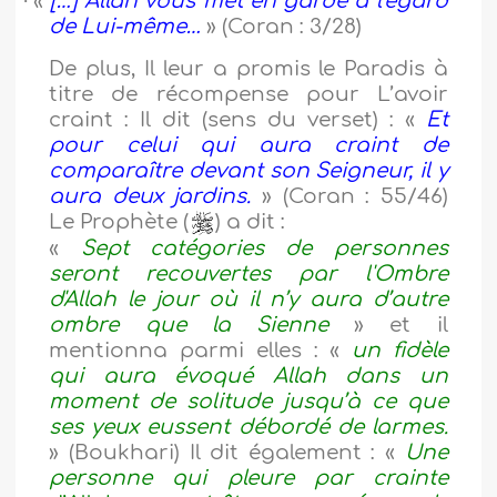
·
«
[…] Allah vous met en garde à l'égard
de Lui-même…
» (Coran : 3/28)
De plus, Il leur a promis le Paradis à
titre de récompense pour L’avoir
craint : Il dit (sens du verset) : «
Et
pour celui qui aura craint de
comparaître devant son Seigneur, il y
aura deux jardins.
» (Coran : 55/46)
Le Prophète (
) a dit :
«
Sept catégories de personnes
seront recouvertes par l'Ombre
d'Allah le jour où il n’y aura d’autre
ombre que la Sienne
» et il
mentionna parmi elles : «
un fidèle
qui aura évoqué Allah dans un
moment de solitude jusqu’à ce que
ses yeux eussent débordé de larmes.
» (Boukhari) Il dit également : «
Une
personne qui pleure par crainte