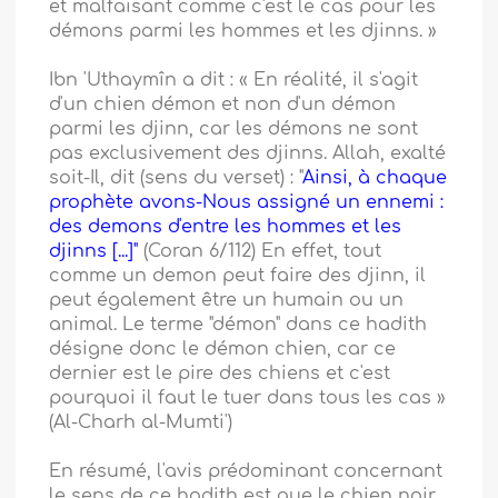
et malfaisant comme c'est le cas pour les
démons parmi les hommes et les djinns. »
Ibn 'Uthaymîn a dit : « En réalité, il s'agit
d'un chien démon et non d'un démon
parmi les djinn, car les démons ne sont
pas exclusivement des djinns. Allah, exalté
soit-Il, dit (sens du verset) : "
Ainsi, à chaque
prophète avons-Nous assigné un ennemi :
des demons d'entre les hommes et les
djinns [...]"
(Coran 6/112) En effet, tout
comme un demon peut faire des djinn, il
peut également être un humain ou un
animal. Le terme "démon" dans ce hadith
désigne donc le démon chien, car ce
dernier est le pire des chiens et c'est
pourquoi il faut le tuer dans tous les cas »
(Al-Charh al-Mumti')
En résumé, l'avis prédominant concernant
le sens de ce hadith est que le chien noir