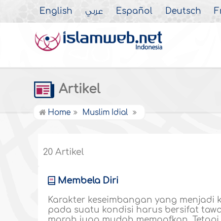
English
عربي
Español
Deutsch
F
Artikel
Home
Muslim Idial
20 Artikel
Membela Diri
Karakter keseimbangan yang menjadi
pada suatu kondisi harus bersifat taw
marah juga mudah memaafkan. Tetapi p