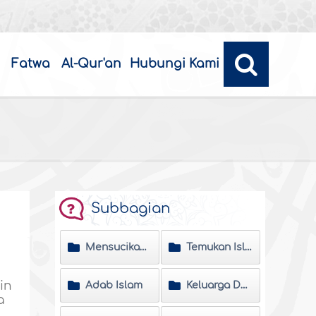
Fatwa
Al-Qur'an
Hubungi Kami
Subbagian
Mensucikan Jiwa
Temukan Islam
in
Adab Islam
Keluarga Dan Masyarakat
a