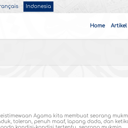
rançais
Indonesia
Home
Artikel
 keistimewaan Agama kita membuat seorang mukm
aduk, toleran, penuh maaf, lapang dada, dan ketik
ada kondisi-kondisi tertentu, seorang mukmin