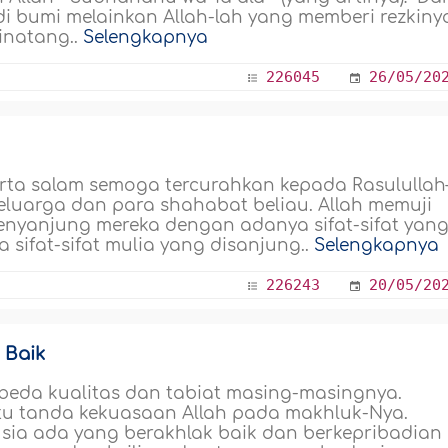
i bumi melainkan Allah-lah yang memberi rezkiny
inatang..
Selengkapnya
226045
26/05/20
serta salam semoga tercurahkan kepada Rasululla
keluarga dan para shahabat beliau. Allah memuji
yanjung mereka dengan adanya sifat-sifat yan
a sifat-sifat mulia yang disanjung..
Selengkapnya
226243
20/05/20
 Baik
beda kualitas dan tabiat masing-masingnya.
tu tanda kekuasaan Allah pada makhluk-Nya.
usia ada yang berakhlak baik dan berkepribadian