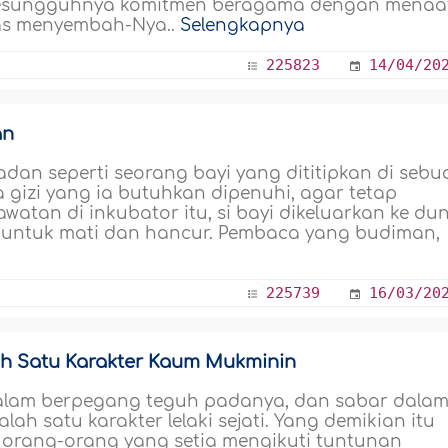
 Sesungguhnya komitmen beragama dengan menaa
las menyembah-Nya..
Selengkapnya
225823
14/04/20
an
dan seperti seorang bayi yang dititipkan di sebu
ua gizi yang ia butuhkan dipenuhi, agar tetap
atan di inkubator itu, si bayi dikeluarkan ke du
 untuk mati dan hancur. Pembaca yang budiman,
225739
16/03/20
 Satu Karakter Kaum Mukminin
lam berpegang teguh padanya, dan sabar dala
h satu karakter lelaki sejati. Yang demikian itu
ta orang-orang yang setia mengikuti tuntunan