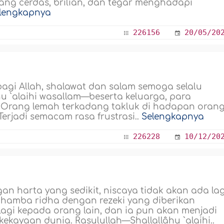
yang cerdas, brilian, dan tegar menghadapi
lengkapnya
226156
20/05/20
bagi Allah, shalawat dan salam semoga selalu
u `alaihi wasallam—beserta keluarga, para
. Orang lemah terkadang takluk di hadapan oran
erjadi semacam rasa frustrasi..
Selengkapnya
226228
10/12/20
n harta yang sedikit, niscaya tidak akan ada lag
 hamba ridha dengan rezeki yang diberikan
lagi kepada orang lain, dan ia pun akan menjadi
ekayaan dunia. Rasulullah—Shallallâhu `alaihi..