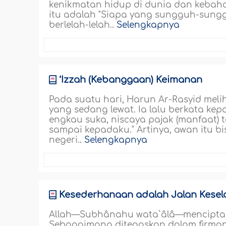
kenikmatan hidup di dunia dan kebaha
itu adalah "Siapa yang sungguh-sungg
berlelah-lelah..
Selengkapnya
‘Izzah (Kebanggaan) Keimanan
Pada suatu hari, Harun Ar-Rasyid meli
yang sedang lewat. Ia lalu berkata ke
engkau suka, niscaya pajak (manfaat
sampai kepadaku." Artinya, awan itu bi
negeri..
Selengkapnya
Kesederhanaan adalah Jalan Kese
Allah—Subhânahu wata`âlâ—menciptak
Sebagaimana ditegaskan dalam firman