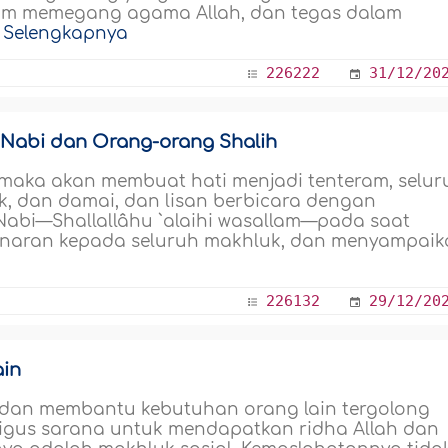
lam memegang agama Allah, dan tegas dalam
.
Selengkapnya
226222
31/12/20
a Nabi dan Orang-orang Shalih
 maka akan membuat hati menjadi tenteram, selur
, dan damai, dan lisan berbicara dengan
 Nabi—Shallallâhu `alaihi wasallam—pada saat
enaran kepada seluruh makhluk, dan menyampai
226132
29/12/20
ain
dan membantu kebutuhan orang lain tergolong
ligus sarana untuk mendapatkan ridha Allah dan