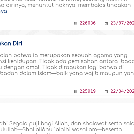
a dirinya, menuntut haknya, membalas tindakan
nya
226036
23/07/20
kan Diri
m adalah bahwa ia merupakan sebuah agama yang
nsi kehidupan. Tidak ada pemisahan antara ibad
u dengan amal. Tidak diragukan lagi bahwa di
 ibadah dalam Islam—baik yang wajib maupun ya
225919
22/04/20
i Segala puji bagi Allah, dan shalawat serta sal
lullah—Shallallâhu `alaihi wasallam—beserta