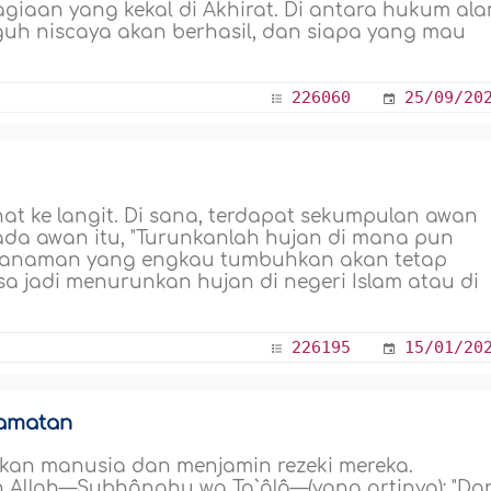
giaan yang kekal di Akhirat. Di antara hukum al
uh niscaya akan berhasil, dan siapa yang mau
226060
25/09/20
hat ke langit. Di sana, terdapat sekumpulan awan
pada awan itu, "Turunkanlah hujan di mana pun
) tanaman yang engkau tumbuhkan akan tetap
sa jadi menurunkan hujan di negeri Islam atau di
226195
15/01/20
lamatan
an manusia dan menjamin rezeki mereka.
 Allah—Subhânahu wa Ta`âlâ—(yang artinya): "Da