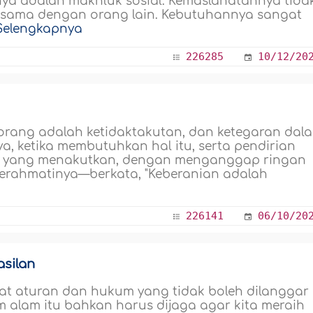
nya adalah makhluk sosial. Kemaslahatannya tida
jasama dengan orang lain. Kebutuhannya sangat
Selengkapnya
226285
10/12/20
 orang adalah ketidaktakutan, dan ketegaran dal
, ketika membutuhkan hal itu, serta pendirian
al yang menakutkan, dengan menganggap ringan
erahmatinya—berkata, "Keberanian adalah
226141
06/10/20
silan
at aturan dan hukum yang tidak boleh dilanggar
 alam itu bahkan harus dijaga agar kita meraih