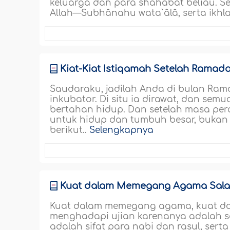
keluarga dan para shahabat beliau.
Allah—Subhânahu wata`âlâ, serta ikh
Kiat-Kiat Istiqamah Setelah Ramad
Saudaraku, jadilah Anda di bulan Rama
inkubator. Di situ ia dirawat, dan sem
bertahan hidup. Dan setelah masa peraw
untuk hidup dan tumbuh besar, bukan
berikut..
Selengkapnya
Kuat dalam Memegang Agama Salah
Kuat dalam memegang agama, kuat da
menghadapi ujian karenanya adalah sala
adalah sifat para nabi dan rasul, ser