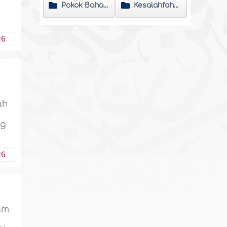
Pokok Bahasan
Kesalahfahaman
26
ah
ng
26
am