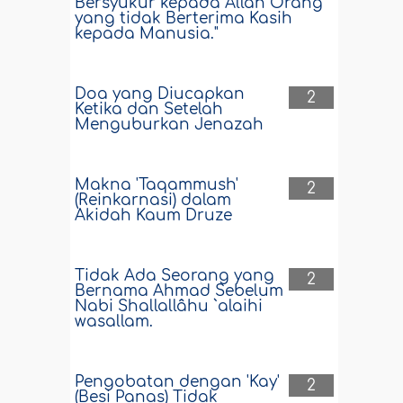
Bersyukur kepada Allah Orang
yang tidak Berterima Kasih
kepada Manusia."
Doa yang Diucapkan
2
Ketika dan Setelah
Menguburkan Jenazah
Makna 'Taqammush'
2
(Reinkarnasi) dalam
Akidah Kaum Druze
Tidak Ada Seorang yang
2
Bernama Ahmad Sebelum
Nabi Shallallâhu `alaihi
wasallam.
Pengobatan dengan 'Kay'
2
(Besi Panas) Tidak