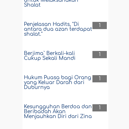
untuk Melaksanakan
Shalat
Penjelasan Hadits, "Di
1
antara dua azan terdapat
shalat."
Berjima` Berkali-kali
1
Cukup Sekali Mandi
Hukum Puasa bagi Orang
1
yang Keluar Darah dari
Duburnya
Kesungguhan Berdoa dan
1
Beribadah Akan
Menjauhkan Diri dari Zina