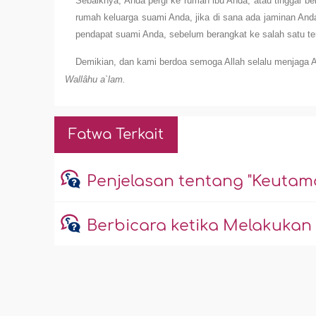
Sebaiknya, Anda pergi ke rumah ibu Anda, atau tinggal be
rumah keluarga suami Anda, jika di sana ada jaminan An
pendapat suami Anda, sebelum berangkat ke salah satu tem
Demikian, dan kami berdoa semoga Allah selalu menjaga 
Wallâhu a`lam.
Fatwa Terkait
Penjelasan tentang "Keutama
Berbicara ketika Melakukan