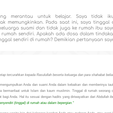
ang merantau untuk belajar. Saya tidak ik
ak memungkinkan. Pada saat ini, saya tinggal 
 keluarga suami dan tidak juga ke rumah ibu say
 rumah sendiri. Apakah ada dosa dalam tindak
nggal sendiri di rumah? Demikian pertanyaan say
etap tercurahkan kepada Rasulullah beserta keluarga dan para shahabat belia
h mengumpulkan Anda dan suami Anda dalam kebaikan dan memberinya tauf
a bermanfaat untuk Islam dan kaum muslimin. Tinggal di rumah seorang di
bagi Anda. Hal itu sesuai dengan hadits yang diriwayatkan dari Abdullah ib
yendiri (tinggal) di rumah atau dalam bepergian."