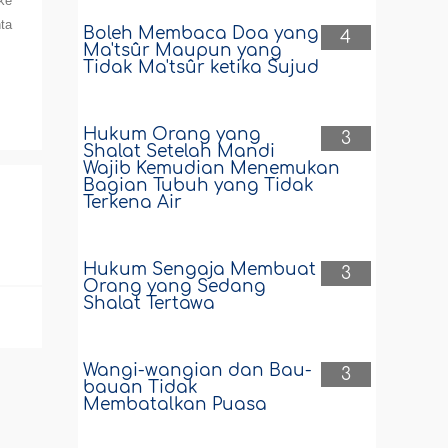
ke
nta
Boleh Membaca Doa yang
4
Ma'tsûr Maupun yang
Tidak Ma'tsûr ketika Sujud
Hukum Orang yang
3
Shalat Setelah Mandi
Wajib Kemudian Menemukan
Bagian Tubuh yang Tidak
Terkena Air
Hukum Sengaja Membuat
3
Orang yang Sedang
Shalat Tertawa
Wangi-wangian dan Bau-
3
bauan Tidak
Membatalkan Puasa