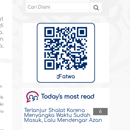
ut
di
a.
an
a,
Fatwa
u.
Today's most read
ik
ri
Terlanjur Shalat Karena
6
nu
Menyangka Waktu Sudah
Masuk, Lalu Mendengar Azan