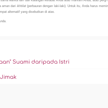
rsama wanita lain dari kalangan kerabat Anda atau mahram Anda, atau pergi 
da aman dari
ikhtilat
(perbauran dengan laki-laki). Untuk itu, Anda harus memi
pat alternatif yang disebutkan di atas.
Anda.
an" Suami daripada Istri
 Jimak