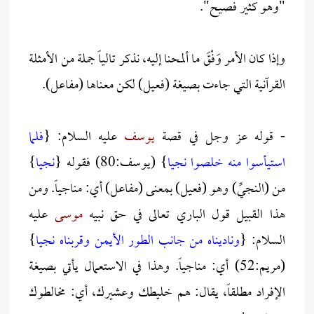
"وهو كثير فصيح".
وإذا كان الأمر وَفْقَ ما ألمحنا إليه، نذكر تالياً جملة من الأمثلة
القرآنية التي جاءت بصيغة (فعيل) لكن معناها (مفاعل).
- قوله عز وجل في قصة
يوسف
عليه السلام: {
فلما
استيأسوا منه خلصوا نجيا
} (يوسف:80) فقوله {
نجيا
}
من (النجيِّ) وهو (فعيل) بمعنى (مفاعل) أي: مناجياً. ومن
هذا القبيل قول الباري تعالى في حق نبيه
موسى
عليه
السلام: {
وناديناه من جانب الطور الأيمن وقربناه نجيا
}
(مريم:52) أي: مناجياً. وهذا في الاستعمال يأتي بصيغة
الإفراد مطلقاً، يقال: هم خليطك وعشيرك، أي: مخالطوك