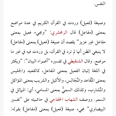
النفس.
وصيغة (فعيل) وردت في القرآن الكريم في عدة مواضع
بمعنى (مفاعل) قال
الزمخشري
: "ومجيء فعيل بمعنى
مفاعل غير عزيز" يقصد أن صيغة (فعيل) بمعنى (مفاعل)
لا ينبغي الظن أنها لم ترد في القرآن، بل وردت فيه في غير ما
موضع. وقال
الشنقيطي
في تفسيره "أضواء البيان": "ويكثر
في اللغة إتيان الفعيل بمعنى المفاعل، كالقعيد والجليس
بمعنى المُقَاعد والمُجَالِس، والأكيل والشريب بمعنى المؤاكِل
والمُشارِب، وكذلك السميُّ بمعنى المسامي، أي: المماثل في
السمو. ووصف
الشهاب الخفاجي
في حاشيته على "تفسير
البيضاوي" مجيء صيغة (فعيل) بمعنى (مفاعل) بقوله: