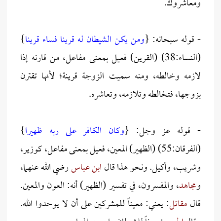
ومعاشروك.
- قوله سبحانه: {
ومن يكن الشيطان له قرينا فساء قرينا
}
(النساء:38) (القرين) فعيل بمعنى مفاعل، من قارنه إذا
لازمه وخالطه، ومنه سميت الزوجة قرينة؛ لأنها تقترن
بزوجها، فتخالطه وتلازمه، وتعاشره.
- قوله عز وجل: {
وكان الكافر على ربه ظهيرا
}
(الفرقان:55) (الظهير) المعين، فعيل بمعنى مفاعل، كوزير،
وشريب، وأكيل. ونحو هذا قال
ابن عباس
رضي الله عنهما،
و
مجاهد
، والمفسرون، في تفسير (الظهير) أنه: العون والمعين.
قال
مقاتل
: يعني: معيناً للمشركين على أن لا يوحدوا الله.