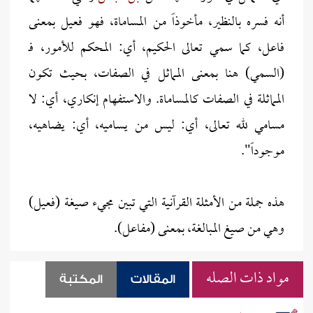
أنه فسره بالنظير، مأخوذاً من المساماة، فهو فعيل بمعنى
فاعل، كما سمي تعالى الحكيم، أي: المحكم للأمور، فـ
(السمي) هنا بمعنى المماثل في الصفات، بحيث تكون
المماثلة في الصفات كالمساماة. والاستفهام إنكاري، أي: لا
مسامي لله تعالى، أي: ليس من يساميه، أي: يضاهيه،
موجوداً".
هذه جملة من الأمثلة القرآنية التي تبين مجيء صيغة (فعيل)
وهي من صيغ المبالغة، بمعنى (مفاعل).
مواد ذات الصله
المقالات
المكتبة