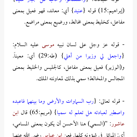
(إبراهيم:15) قوله {
عنيد
} أي: معاند، قهو فعيل بمعنى
مفاعل، كخليط بمعنى مخالط، ورضيع بمعنى مراضع.
- قوله عز وجل على لسان نبيه
موسى
عليه السلام:
{
واجعل لي وزيرا من أهلي
} (طه:29) أي: معيناً.
و(الوزير) فعيل بمعنى مفاعل، كالجليس والخليط بمعنى
المجالس والمخالط؛ سمي بذلك لمعاونته الملك.
- قوله تعالى: {
رب السماوات والأرض وما بينهما فاعبده
واصطبر لعبادته هل تعلم له سميا
} (مريم:65) قال
ابن
عاشور
: "(السمي) هنا الأحسن أن يكون بمعنى المسامي،
أي: الممائل في شؤونه كلها. فعن
ابن عباس
رضي الله عنهما