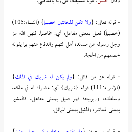
وقال
الحسن
: عوناً للشيطان على ربه بالمعاصي.
- قوله تعالى: {
ولا تكن للخائنين خصيما
} (النساء:105)
(خصيماً) فعيل بمعنى مفاعل؛ أي: مخاصماً. فنهى الله عز
وجل رسوله عن مساندة أهل التهم والدفاع عنهم بما يقوله
خصمهم من الحجة.
- قوله عز من قائل: {
ولم يكن له شريك في الملك
}
(الإسراء:111) قوله {شريك} أي: مشارك له في ملكه،
وسلطانه، وربوبيته؛ فهو فعيل بمعنى مفاعل، كالعشير
بمعنى المعاشر، والمثيل بمعنى المماثل.
- قوله سبحانه: {
واستفتحوا وخاب كل جبار عنيد
}