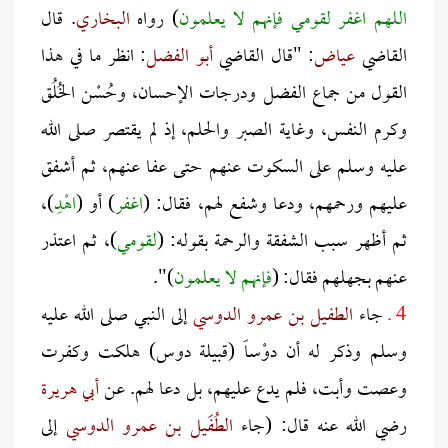
اللهم
اغفر
لقومي
فإنهم لا يعلمون
) رواه
البخاري
. قال
القاضي
عياض
: "قال القاضي
أبو الفضل
: انظر ما في هذا
القول من جماع الفضل ودرجات الإحسان، وحُسْن الخُلُق
وكرم النفس، وغاية الصبر والحلم، إذ لم يقتصر صلى الله
عليه وسلم على السكوت عنهم حتى عفا عنهم، ثم أشفق
عليهم ورحمهم، ودعا وشفع لهم، فقال: (
اغفر
) أو (
اهْدِ
)،
ثم أظهر سبب الشفقة والرحمة بقوله: (
لقومي
)، ثم اعتذر
عنهم بجهلهم فقال: (
فإنهم لا يعلمون
)".
4 ـ
جاء
الطفيل بن عمرو الدوسي
إلى النبي صلى الله عليه
وسلم وذكر له أن دوْساً (قبيلة دوس) هلكت وكفرت
وعصت وأبت، فلم يدع عليهم، بل دعا لهم. عن
أبي هريرة
رضي الله عنه قال: (جاء
الطُفَيل بن عمرو الدوسي
إلى