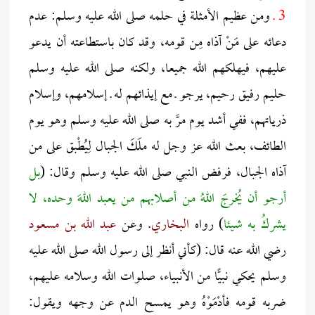
3 ـ
ومن عظيم الأمثلة في حلمه صلى الله عليه وسلم: عدم
دعائه على مَنْ آذاه مِن قومه، وقد كان باستطاعته أن يدعو
عليهم، فيهلكهم الله جميعا، ولكنه صلى الله عليه وسلم
حليم رفيق رحيم، يرجو ـ مع إيذائهم له ـ إسلامهم، وإسلام
ذرياتهم، ففي أشد يوم مرَّ به صلى الله عليه وسلم وهو يوم
الطائف، بعث الله عز وجل له ملَكَ الجبال لِيُطْبق على من
آذاه الجبال، فرفض النبي صلى الله عليه وسلم وقال: (
بل
أرجو أن يُخرجَ اللهُ من أصلابهم من يعبد اللهَ وحده، لا
يشركُ به شيئا
) رواه
البخاري
. وعن
عبد الله بن مسعود
رضي الله عنه قال: (كأني أنظر إلى رسول الله صلى الله عليه
وسلم يحكي نبيًّا من الأنبياء، صلوات الله وسلامه عليهم،
ضربه قومه فأدْمَوْهُ وهو يمسح الدم عن وجهه ويقول: