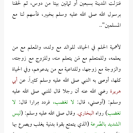
فنزلت المدينة بسبعين أو ثمانين بيتا من دوس، ثم لحقنا
برسول الله صلى الله عليه وسلم بخيبر، فأسهم لنا مع
المسلمين"..
لأهمية الحلم في الحياة، للوالد مع ولده، والمعلم مع من
يعلمه، وللمتعلم مع مَن يتعلم منه، وللزوج مع زوجته،
والزوجة مع زوجها، وللداعية مع من يدعوهم، وفي الحياة
كلها، أوصى به النبي صلى الله عليه وسلم كثيراً. عن
أبي
هريرة
رضي الله عنه أن رجلا قال للنبي صلى الله عليه
وسلم: (أوصني، قال:
لا تغضب،
فردد مِرارا قال:
لا
تغضب
) رواه
البخاري.
وقال صلى الله عليه وسلم: (
ليس
الشديد بالصُرعة
(الذي يتمتع بقوة بدنية يغلب ويصرع بها