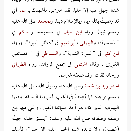
شدة الجهل عليه إلا حلما، فقد خبرتهما، فأشهدك يا
عمر
أني
قد رضيتُ بالله ربا، وبالإسلام دينا، و
بمحمد
صلى الله عليه
وسلم نبيا). رواه
ابن حبان
في صحيحه، و
الحاكم
في
"المستدرك، و
البيهقى
و
أبو نعيم
في "دلائل النبوة"، ورواه
ابن كثير
في "السيرة النبوية"، و
السيوطي
في "الخصائص
الكبرى"، وقال
الهيثمى
فى مجمع الزوائد: رواه
الطبراني
ورجاله ثقات. وقد ضعفه غيرهم.
اختبر زيد بن سَعنة
رضي الله عنه رسولَ الله صلى الله عليه
وسلم فوجده كما وُصِفَ في الكتب السماوية السابقة ـ ومنها
اليهودية الذي كان هو أحد علمائها الكبار ـ والتي فيها مِن
وصفه وصفاته صلى الله عليه وسلم: "يسبق حلمُه جهلَه
(غضبه)، ولا تزيده شدة الجهل عليه إلا حلما"، فأسلم