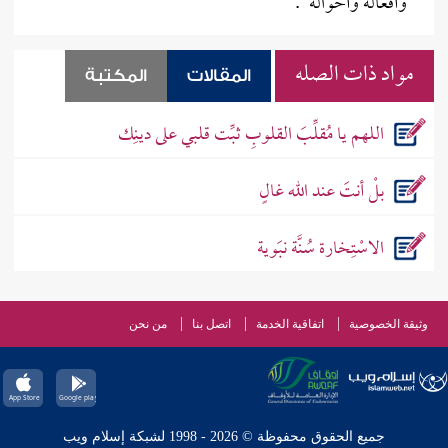
وأفعاله وأحواله".
مواد ذات الصله
المقالات
المكتبة
اللهم يا مُقلِّبَ القلوبِ ثبِّت قلبي على دينِك
بلْ أنتَ عند الله غالٍ
الاسْتِخارة سُنَّة نبَوية
وثيقة الخصوصية
اتفاقية الخدمة
اتصل بنا
من نحن
جميع الحقوق محفوظة © 2026 - 1998 لشبكة إسلام ويب