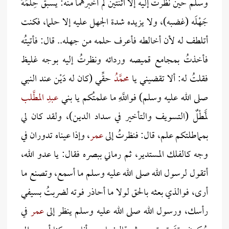
وسلم حين نظرتُ إليه إلا اثنتين لم أخبرهما منه: يسبق حِلْمُهُ
جَهْلَه (غضبه)، ولا يزيده شدة الجهل عليه إلا حلما، فكنت
أتلطف له لأن أخالطه فأعرف حلمه من جهله.. قال: فأتيتُه
فأخذتُ بمجامع قميصه وردائه ونظرتُ إليه بوجه غليظ
فقلتُ له: ألا تقضيني يا
محمَّدُ
حقِّي (كان له دَيْن عند النبي
صلى الله عليه وسلم) فواللَّهِ ما علمتُكم يا بني
عبدِ المطَّلب
لَمَطْلٌ (التسويف والتأخير في سداد الدين)، ولقد كان لي
بمماطلتكم علم، قال: فنظرتُ إلى
عمر
، وإذا عيناه تدوران في
وجه كالفلك المستدير، ثم رماني ببصره فقال: يا عدو الله،
أتقول لرسول الله صلى الله عليه وسلم ما أسمع، وتصنع ما
أرى، فوالذي بعثه بالحق لولا ما أحاذر فوته لضربتُ بسيفي
رأسك، ورسول الله صلى الله عليه وسلم ينظر إلى
عمر
في