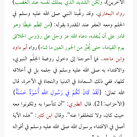
الآخرين)،
ولكن الشديد الذي يملك نفسه عند الغضب
)
رواه البخاري
. وقد رغَّبنا النبي صلى الله عليه وسلم في
الحلم ومعه العفو عند المقدرة بقوله: (
من كظَم غيظًا وهو
قادر على أن يُنفذه، دعاه الله عز وجل على رؤوس الخلائق
يوم القيامة، حتى يُخيَّر من الحور العين ما شاء
) رواه
أبو داود
و
ابن ماجه
.. فما أحوجنا إلى دخولِ روضة الحِلْم النبوي،
والاقتداء به صلى الله عليه وسلم في حِلمه بل في أخلاقه
كلها، ففي ذلك السعادة في الدنيا والنجاة في الآخرة، قال
الله تعالى: {
لَقَدْ كَانَ لَكُمْ فِي رَسُولِ اللَّهِ أُسْوَةٌ حَسَنَةٌ
}
(الأحزاب:21). قال
الطبري
: "أن تتأسوا به وتكونوا معه
حيث كان، ولا تتخلفوا عنه". وقال
ابن كثير
: "هذه الآية
أصل في الاقتداء برسول الله صلى الله عليه وسلم في أقواله