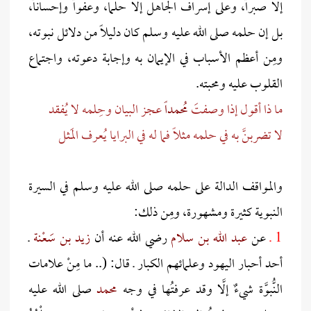
إلا صبراً، وعلى إسراف الجاهل إلا حلما، وعفواً وإحساناً،
بل إن حلمه صلى الله عليه وسلم كان دليلاً من دلائل نبوته،
ومِن أعظم الأسباب في الإيمان به وإجابة دعوته، واجتماع
القلوب عليه ومحبته.
ما ذا أقول إذا وصفتَ
مُحمداً
عجز البيان وحِلمه لا يُفقد
لا تضربنَّ به في حلمه مثلاً
فما له في البرايا يُعرف المَثل
والمواقف الدالة على حلمه صلى الله عليه وسلم في السيرة
النبوية كثيرة ومشهورة، ومِن ذلك:
1 ـ
عن
عبد الله بن سلام
رضي الله عنه أن
زيد بن سَعْنة
ـ
أحد أحبار اليهود وعلمائهم الكبار ـ قال: (.. ما مِنْ علامات
النُّبوَّة شيءٌ إلَّا وقد عرفتُها في وجه
محمد
صلى الله عليه