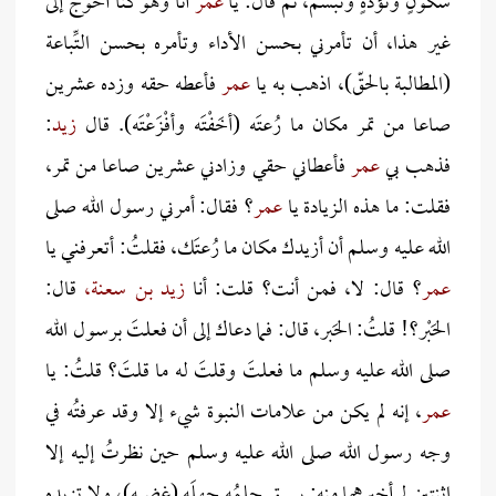
سُكونٍ وتؤَدةٍ وتبسم، ثم قال: يا
عمر
أنا وهو كنا أحوج إلى
غير هذا، أن تأمرني بحسن الأداء وتأمره بحسن التِّباعة
(المطالبة بالحقّ)، اذهب به يا
عمر
فأعطه حقه وزده عشرين
صاعا من تمر مكان ما رُعتَه (أخَفْتَه وأفْزَعْتَه). قال
زيد
:
فذهب بي
عمر
فأعطاني حقي وزادني عشرين صاعا من تمر،
فقلت: ما هذه الزيادة يا
عمر
؟ فقال: أمرني رسول الله صلى
الله عليه وسلم أن أزيدك مكان ما رُعتَك، فقلتُ: أتعرفني يا
عمر
؟ قال: لا، فمن أنت؟ قلت: أنا
زيد بن سعنة
،
قال:
الحَبْر؟! قلتُ: الحَبر، قال: فما دعاك إلى أن فعلتَ برسول الله
صلى الله عليه وسلم ما فعلتَ وقلتَ له ما قلتَ؟ قلتُ: يا
عمر
، إنه لم يكن من علامات النبوة شيء إلا وقد عرفتُه في
وجه رسول الله صلى الله عليه وسلم حين نظرتُ إليه إلا
اثنتين لم أخبرهما منه: يسبق حلمُه جهلَه (غضبه)، ولا تزيده