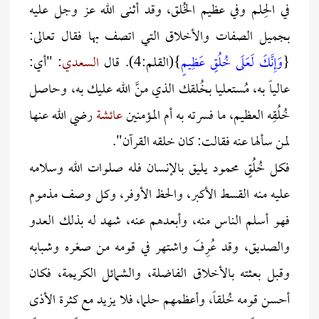
في الحِلم وفي عظيم الخُلق، وقد أثنى الله عز وجل عليه
بجميل الصفات والأخلاق التي اتصف بها فقال تعالى:
{
وَإِنَّكَ لَعَلَى خُلُقٍ عَظِيمٍ
}(القلم:4). قال
السعدي
: "أي:
عالياً به، مُستعليا بخُلقك الذي منَّ الله عليك به، وحاصل
خُلُقِه العظيم، ما فسرته به أم المؤمنين
عائشة
رضي الله عنها
لمن سألها عنه فقالت: كان خلقه القرآن".
فكل خُلُقٍ محمود يليق بالإنسان فله صلوات الله وسلامه
عليه منه القسط الأكبر، والحظ الأوفر، وكل وصف مذموم
فهو أسلم الناس منه، وأبعدهم عنه، شهد له بذلك العدو
والصديق، وقد عُرِفَ واشتهر في قومه من صغره وشبابه
وقبل بعثته بالأخلاق الفاضلة، والشمائل الكريمة، فكان
أحسن قومه خُلقاً، وأعظمهم حلما، فلا يزيد مع كثرة الأذى