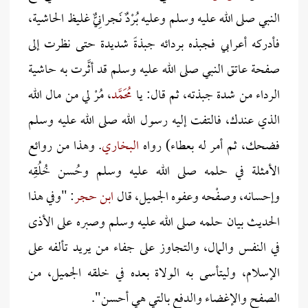
النبي صلى الله عليه وسلم وعليه بُرْدٌ نَجرانِيٌّ غليظ الحاشية،
فأدركه أعرابي فجبذه بردائه جبذةً شديدة حتى نظرت إلى
صفحة عاتق النبي صلى الله عليه وسلم قد أثَّرت به حاشية
الرداء من شدة جبذته، ثم قال: يا
مُحَمَّد
، مُرْ لي من مال الله
الذي عندك، فالتفت إليه رسول الله صلى الله عليه وسلم
فضحك، ثم أمر له بعطاء) رواه
البخاري
. وهذا من روائع
الأمثلة في حلمه صلى الله عليه وسلم وحُسن خُلُقِه
وإحسانه، وصفْحه وعفوه الجميل، قال
ابن حجر
: "وفي هذا
الحديث بيان حلمه صلى الله عليه وسلم وصبره على الأذى
في النفس والمال، والتجاوز على جفاء من يريد تألفه على
الإسلام، وليتأسى به الولاة بعده في خلقه الجميل، من
الصفح والإغضاء والدفع بالتي هي أحسن".