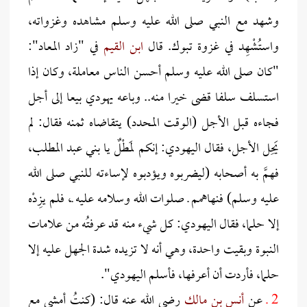
وشهد مع النبي صلى الله عليه وسلم مشاهده وغزواته،
واستُشْهِد في غزوة تبوك. قال
ابن القيم
في "زاد المعاد":
"كان صلى الله عليه وسلم أحسن الناس معاملة، وكان إذا
استسلف سلفا قضى خيرا منه.. وباعه يهودي بيعا إلى أجل
فجاءه قبل الأجل (الوقت المحدد) يتقاضاه ثمنه فقال: لم
يَحِل الأجل، فقال اليهودي: إنكم لمَطْلٌ يا بني عبد المطلب،
فهمَّ به أصحابه (ليضربوه ويؤدبوه لإساءته للنبي صلى الله
عليه وسلم) فنهاهمم ـ صلوات الله وسلامه عليه ـ، فلم يزِدْه
إلا حلما، فقال اليهودي: كل شيء منه قد عرفتُه من علامات
النبوة وبقيت واحدة، وهي أنه لا تزيده شدة الجهل عليه إلا
حلما، فأردت أن أعرفها، فأسلم اليهودي".
2 ـ
عن
أنس بن مالك
رضي الله عنه قال: (كنتُ أمشي مع