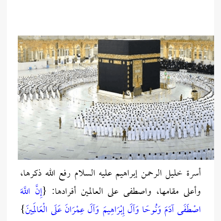
أسرة خليل الرحمن إبراهيم عليه السلام رفع الله ذكرها،
وأعلى مقامها، واصطفى على العالمين أفرادها: {
إِنَّ اللَّهَ
اصْطَفَى آدَمَ وَنُوحًا وَآلَ إِبْرَاهِيمَ وَآلَ عِمْرَانَ عَلَى الْعَالَمِينَ
}