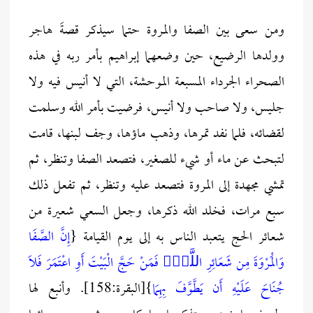
ومن سعى بين الصفا والمروة حتما سيذكر قصةَ هاجر
وولدها الرضيع، حين وضعهما إبراهيم بأمر ربه في هذه
الصحراء الجرداء المسبعة الموحشة، التي لا أنيس فيه ولا
جليس، ولا صاحب ولا أنيس، فرضيت بأمر الله وسلمت
لقضائه، فلما نفد تمرها، وذهب ماؤها، وجف لبنها، قامت
لتبحث عن ماء أو شيء للصغير، فتصعد الصفا وتنظر، ثم
تمشي مجهدة إلى المروة فتصعد عليه وتنظر، ثم تفعل ذلك
سبع مرات، فخلد الله ذكرها، وجعل السعي شعيرة من
شعائر الحج يتعبد الناس به إلى يوم القيامة {
إِنَّ الصَّفَا
وَالْمَرْوَةَ مِن شَعَائِرِ اللَّهِۖ فَمَنْ حَجَّ الْبَيْتَ أَوِ اعْتَمَرَ فَلَا
جُنَاحَ عَلَيْهِ أَن يَطَّوَّفَ بِهِمَا
}[البقرة:158]. وأنبع لها