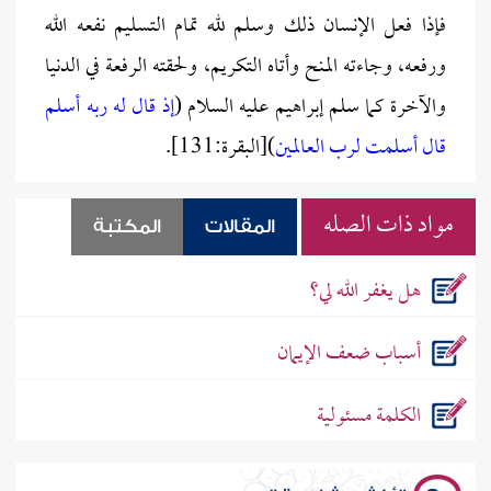
فإذا فعل الإنسان ذلك وسلم لله تمام التسليم نفعه الله
ورفعه، وجاءته المنح وأتاه التكريم، ولحقته الرفعة في الدنيا
والآخرة كما سلم إبراهيم عليه السلام (
إذ قال له ربه أسلم
قال أسلمت لرب العالمين
)[البقرة:131].
مواد ذات الصله
المقالات
المكتبة
هل يغفر الله لي؟
أسباب ضعف الإيمان
الكلمة مسئولية