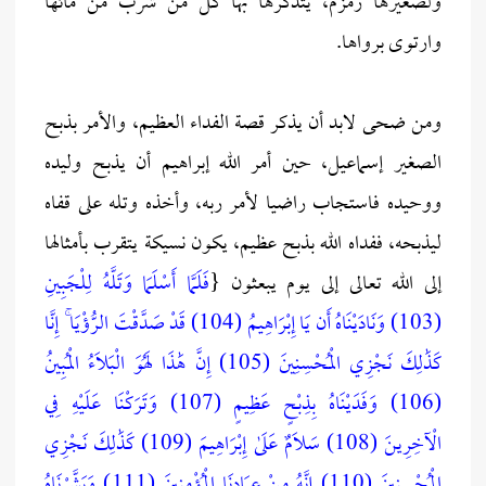
ولصغيرها زمزم، يتذكرها بها كل من شرب من مائها
وارتوى برواها.
ومن ضحى لابد أن يذكر قصة الفداء العظيم، والأمر بذبح
الصغير إسماعيل، حين أمر الله إبراهيم أن يذبح وليده
ووحيده فاستجاب راضيا لأمر ربه، وأخذه وتله على قفاه
ليذبحه، ففداه الله بذبح عظيم، يكون نسيكة يتقرب بأمثالها
إلى الله تعالى إلى يوم يبعثون {
فَلَمَّا أَسْلَمَا وَتَلَّهُ لِلْجَبِينِ
(103) وَنَادَيْنَاهُ أَن يَا إِبْرَاهِيمُ (104) قَدْ صَدَّقْتَ الرُّؤْيَا ۚ إِنَّا
كَذَٰلِكَ نَجْزِي الْمُحْسِنِينَ (105) إِنَّ هَٰذَا لَهُوَ الْبَلَاءُ الْمُبِينُ
(106) وَفَدَيْنَاهُ بِذِبْحٍ عَظِيمٍ (107) وَتَرَكْنَا عَلَيْهِ فِي
الْآخِرِينَ (108) سَلَامٌ عَلَىٰ إِبْرَاهِيمَ (109) كَذَٰلِكَ نَجْزِي
الْمُحْسِنِينَ (110) إِنَّهُ مِنْ عِبَادِنَا الْمُؤْمِنِينَ (111) وَبَشَّرْنَاهُ