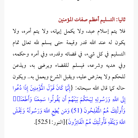
ثانيا: التسليم أعظم صفات المؤمنين
فلا يتم إسلام عبد، ولا يكمل إيمانه، ولا يتم أمره، ولا
يكون له عند الله قدر وقيمة حتى يسلم لله تعالى تمام
التسليم في كل شيء، في قضائه وقدره، وفي أمره وحكمه،
وفي هديه وشرعه، فيسلم للقضاء ويرضى به، ويذعن
للحكم ولا يعترض عليه، ويقبل الشرع ويعمل به.. ويكون
حاله كما قال الله سبحانه: {
إِنَّمَا كَانَ قَوْلَ الْمُؤْمِنِينَ إِذَا دُعُوا
إِلَى اللَّهِ وَرَسُولِهِ لِيَحْكُمَ بَيْنَهُمْ أَن يَقُولُوا سَمِعْنَا وَأَطَعْنَاۚ
وَأُولَٰئِكَ هُمُ الْمُفْلِحُونَ (51) وَمَن يُطِعِ اللَّهَ وَرَسُولَهُ وَيَخْشَ
اللَّهَ وَيَتَّقْهِ فَأُولَٰئِكَ هُمُ الْفَائِزُونَ
}[النور:51ـ52].