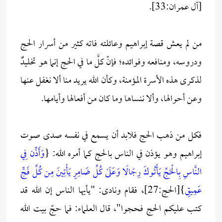
[آل عمران:33].
من لم يعش قصة إبراهيم وعائلته فاته كثير من أسرار الحج
ودروسه، ومنافعه وفوائده؛ فإنّ كلَّ ما في الحج إنما هو تخليدٌ
لذكرى هذه الأسرة المؤمنة، وكأن الله يريد منا ألا نغفل عنها
وعن أحوالها، وألا ننساها وما كان من أفعالها وأيامها.
فكل من ذهب الحج فلابد أن يسمع في نفسه صدى صوت
إبراهيم وهو يؤذن في الناس بالحج كما أمره الله: {
وَأَذِّن فِي
النَّاسِ بِالْحَجِّ يَأْتُوكَ رِجَالًا وَعَلَىٰ كُلِّ ضَامِرٍ يَأْتِينَ مِن كُلِّ فَجٍّ
عَمِيقٍ
}[الحج:27]، فقام ونادى: "يأيها الناس إن الله قد
كتب عليكم الحج فحجوا"، قال العلماء: فما حجّ بيت الله