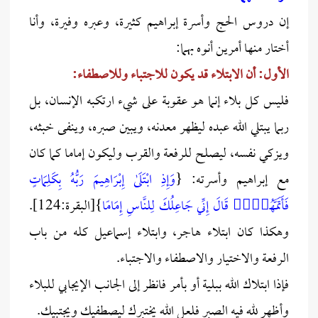
إن دروس الحج وأسرة إبراهيم كثيرة، وعبره وفيرة، وأنا
أختار منها أمرين أنوه بهما:
الأول: أن الابتلاء قد يكون للاجتباء وللاصطفاء:
فليس كل بلاء إنما هو عقوبة على شيء ارتكبه الإنسان، بل
ربما يبتلي الله عبده ليظهر معدنه، ويبين صبره، وينفى خبثه،
ويزكي نفسه، ليصلح للرفعة والقرب وليكون إماما كما كان
مع إبراهيم وأسرته: {
وَإِذِ ابْتَلَىٰ إِبْرَاهِيمَ رَبُّهُ بِكَلِمَاتٍ
فَأَتَمَّهُنَّۖ قَالَ إِنِّي جَاعِلُكَ لِلنَّاسِ إِمَامًا
}[البقرة:124].
وهكذا كان ابتلاء هاجر، وابتلاء إسماعيل كله من باب
الرفعة والاختيار والاصطفاء والاجتباء.
فإذا ابتلاك الله ببلية أو بأمر فانظر إلى الجانب الإيجابي للبلاء
وأظهر لله فيه الصبر فلعل الله يختبرك ليصطفيك ويجتبيك.