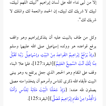
إلا من لبى نداء الله على لسان إبراهيم "لبيك اللهم لبيك،
لبيك لا شريك لك لبيك، إن الحمد والنعمة لك والملك لا
شريك لك".
وكل من طاف بالبيت عليه أن يتذكرإبراهيم وهو واقف
يرفع قواعده هو وولده إسماعيل صلى الله عليهما وسلم
{
وإذْ يَرْفَعُ إبْراهِيمُ القَواعِدَ مِنَ البَيْتِ وإسْماعِيلُ رَبَّنا تَقَبَّلْ
مِنّا إنَّكَ أنْتَ السَّمِيعُ العَلِيمُ
}[البقرة:127]، فلما علا البناء
وقف على المقام وهو الحجر الذي جعل يرتفع به وهو يبنى
البيت فأبقاه الله ذكرى للناس وأمرهم أن يتخذوا منه مصلى
يصلون لله عنده: {
وَإِذْ جَعَلْنَا الْبَيْتَ مَثَابَةً لِلنَّاسِ وَأَمْنًا
وَاتَّخِذُوا مِنْ مَقَامِ إِبْرَاهِيمَ مُصَلًّى
}[البقرة:125].