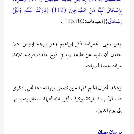
بِإِسْحَاقَ نَبِيًّا مِّنَ الصَّالِحِينَ (112) وَبَارَكْنَا عَلَيْهِ وَعَلَىٰ
إِسْحَاقَ
}[الصافات:102ـ113].
ومن رمى الجمرات ذكر إبراهيم وهو يرجم إبليس حين
حاول أن يثنيه عن طاعة ربه في ذبح ولده، فرجمه ثلاث
مرات عند الجمرات.
وهكذا أعمال الحج كلها حين نتمعن فيها نجدها تحيي ذكرى
هذه الأسرة المباركة، وكيف أبقى الله أعمالها شعائر يتعبد بها
إلى يوم الدين.
درسان مهمان