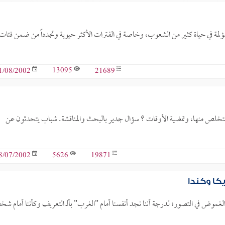
ومؤلمة في حياة كثير من الشعوب، وخاصة في الفترات الأكثر حيوية وتجدداً من ضمن فئات
13095
21689
1/08/2002
التخلص منها، وتمضية الأوقات ؟ سؤال جدير بالبحث والمناقشة. شباب يتحدثون عن
5626
19871
8/07/2002
كا وكندا
والغموض في التصور؛ لدرجة أننا نجد أنفسنا أمام "الغرب" بألـ التعريف وكأننا أمام 