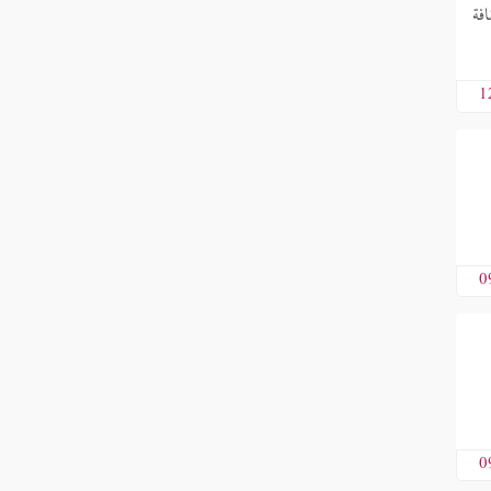
افة
1
0
0