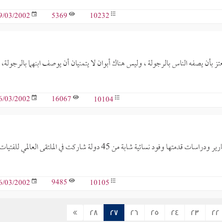
5369
10232
9/03/2002
 بأن يصفه الناس بالرجولة ، وليس هناك أبوان لا يتمنيان أن يوصف ابنهما بالرجولة،
16067
10104
6/03/2002
كانت هموم وواقع النساء المسلمات في أنحاء العالم ، موضوع حوارات وتقارير ودراسات قدمتها وفود نسائية شابة من 45 دولة شاركت في الملتقى العالمي للفتيا
9485
10105
6/03/2002
28
27
26
25
24
23
22