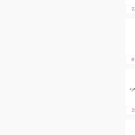
2
0
عود
2