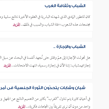
الشباب وثقافة الغرب
كان للتطور المادي الذي شهدته البشرية في العقود الأخيرة نتائج سلبية 
مجتمعات هذه الشعوب ؛ فئة الشباب.والسبب في ذلك..
المزيد
الشباب والإجازة ..
هل تحولت الإجازة إلى همّ وقلق حتى نُجهد أنفسنا في البحث عن سبل 
إجازاتهمشباب: إننا الآن في إجازة رسمية، انتهت الامتحانات..
المزيد
شبان وشابات يتحدَّون الثورة الجنسية في أمري
في أحيان كثيرة يتم تناول "الغرب" بكثير من التعميم الناتج عن الجهل 
واحد من دون أن نرى تفريقاً بين اتجاهات فكرية،..
المزيد