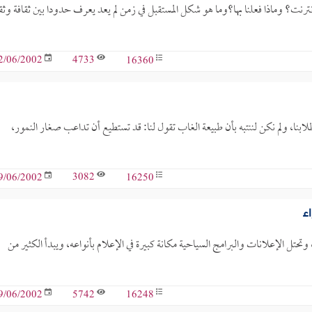
رنت؟ وماذا فعلنا بها؟وما هو شكل المستقبل في زمن لم يعد يعرف حدودا بين ثقافة وثق
4733
16360
2/06/2002
وطلابنا، ولم نكن لننتبه بأن طبيعة الغاب تقول لنا: قد تستطيع أن تداعب صغار النمور،
3082
16250
9/06/2002
ء
حتل الإعلانات والبرامج السياحية مكانة كبيرة في الإعلام بأنواعه، ويبدأ الكثير من
5742
16248
9/06/2002