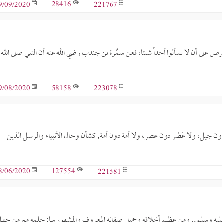
28416
221767
9/09/2020
الحرص على أن لا يسألوا أحداً شيئا، فعن سمُرة بن جندب رضي الله عنه أن النبي صلى الله
58158
223078
9/08/2020
اس دون جيل، ولا عَصْر دون عصر، ولا أمة دون أمة, كشأن وحال الأنبياء والرسل الذين
127554
221581
8/06/2020
الله عليه وسلم.. ومن عظيم أخلاقه وجميل صفاته المعروف والمشهور بها: حلمه مع من جه