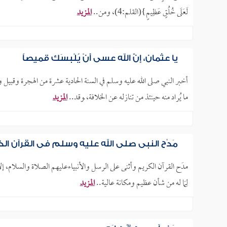
لَعَلَى خُلُقٍ عَظِيمٍ}(القلم:4)، ومن..
المزيد
يا عثمان، إنَّ الله عسى أنْ يُلْبِسَك قميصاً
أخبر النبي صلى الله عليه وسلم في السنة الحادية عشرة من الهجرة وقبيل
ما يُراد منه حينئذ من تنازله عن الخلافة، ـوقد..
المزيد
مَدْح النبي صلى الله عليه وسلم في القرآن ال
مدَح القرآن الكريم وأثنى على الرسل والأنبياءعليهم الصلاة والسلام، إلا 
لِمَا له من شأن عظيم ومكانة عالية..
المزيد