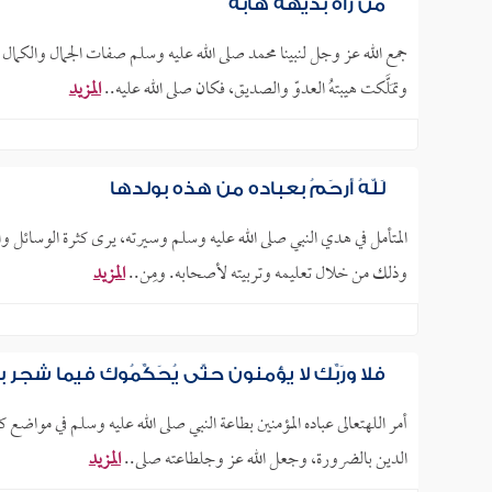
مَن رآه بديهةً هابَه
جمع الله عز وجل لنبينا محمد صلى الله عليه وسلم صفات الجمال والكما
وتمَلَّكت هيبتهُ العدوّ والصديق، فكان صلى الله عليه..
المزيد
لَلّهُ أرحَمُ بعباده من هذه بولدها
المتأمل في هدي النبي صلى الله عليه وسلم وسيرته، يرى كثرة الوسائل والأ
وذلك من خلال تعليمه وتربيته لأصحابه. ومِن..
المزيد
فلا ورَبِّك لا يؤمنون حتَّى يُحَكِّمُوك فيما شجر ب
أمر اللهتعالى عباده المؤمنين بطاعة النبي صلى الله عليه وسلم في مواضع ك
الدين بالضرورة، وجعل الله عز وجلطاعته صلى..
المزيد