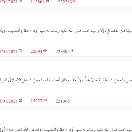
112866
222283
1/01/2021
ضيلة من الفضائل، إلا ونبينا محمد صلى الله عليه وسلم له منها أوفر الحظ والنصيب، ويك
22094
228892
7/01/2021
لمعجزات الحِسِّيَة ما لا يُحَدُّ ولا يُعَدُّ، وكان أعظم هذه المعجزات على الإطلاق القرآ
15227
221065
3/01/2021
نا محمد صلى الله عليه وسلم له منها أوفر الحظ والنصيب، وقد قال الله تعالى عنه: {وَإِنّ