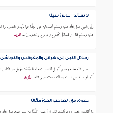
لا تسألوا الناسَ شيئا
ربَّى النبي صلى الله عليه وسلم أصحابه على العِفَّة عما بأيدي الناس، و
عليه وسلم قال: (المسائلَ كُدُوح (جروح وخدوش)،..
المزيد
رسائل النبي إلى: هرقل والمقوقس والنجاشي
نبينا صلى الله عليه وسلم أُرْسِل للناس جميعا، فلميُبْعَث لجيل من الن
أُرْسِلوا قبله، بل كانت رسالته وبعثته صلى الله..
المزيد
دعوه، فإن لصاحب الحقِّ مقالًا
ما أظلت الخضراء وما أقلت الغبراء أحسن خُلُقَاً مِنْ نبينا محمد صلى 