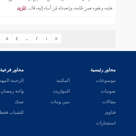
عليه، وعفوه عمن ظلمه، وإحسانه لمن أساء إليه، قال..
المزيد
5
4
...
2
1
محاور رئيسية
محاور فرعية
موسوعات
المكتبة
الرحمة المهد
صوتيات
المواريث
واحة رمضان
مقالات
بنين وبنات
نسك
فتاوى
للشباب فقط
استشارات