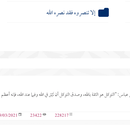
إلا تنصروه فقد نصره الله
 هو الاعتماد عليه، وتفويض الأمور إليه&#rlm;، قال ابن عباس: "التوكل هو الثقة بالله، وصدق التوكل أن تَثِق في الله وفيما عند الله، فإنه أعظم
23422
228217
9/03/2021