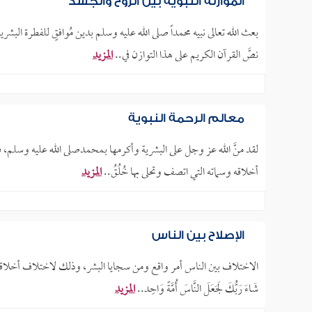
الموازنة النبوية بين الرُوحِ والجَسَد
بعث الله تعالى نبيه محمداً صلى الله عليه وسلم بدين مُوافقٍ للفطرة البش
نصَّ القرآن الكريم على هذا التوازن في..
المزيد
معالم الرحمة النبوية
لقد منَّ الله عز وجل على البشرية وأكرمها بمحمدصلى الله عليه وسلم، فكان
أخلاقه وسماته التي اتصف وتحلى بها خُلُقُ..
المزيد
الإصلاح بين الناس
الاختلاف بين الناس أمر واقع ومن سجايا البشر، وذلك لاختلاف أخلاقهم 
شَاءَ رَبُّكَ لَجَعَلَ النَّاسَ أُمَّةً وَاحِد..
المزيد