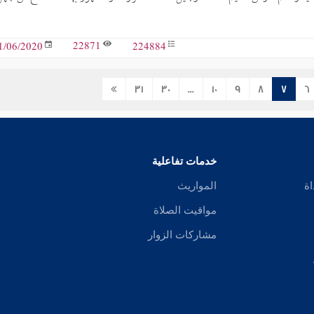
22871
224884
1/06/2020
31
30
...
10
9
8
7
6
خدمات تفاعلية
اة
المواريث
مواقيت الصلاة
مشاركات الزوار