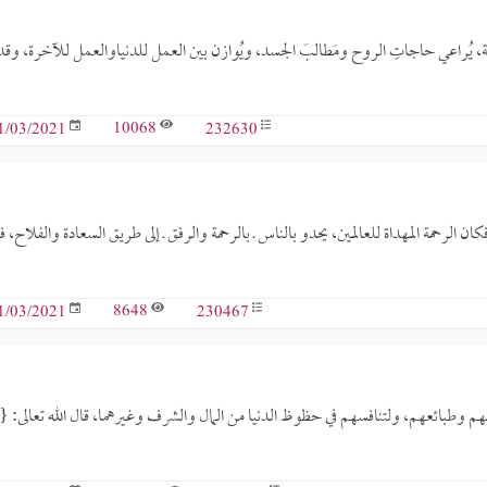
رية، يُراعي حاجاتِ الروح ومَطالبَ الجسد، ويُوازن بين العمل للدنياوالعمل للآخرة، وقد
10068
232630
1/03/2021
 الرحمة المهداة للعالمين، يحدو بالناس ـ بالرحمة والرفق ـ إلى طريق السعادة والفلاح، 
8648
230467
1/03/2021
وطبائعهم، ولتنافسهم في حظوظ الدنيا من المال والشرف وغيرهما، قال الله تعالى: {وَل