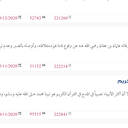
52743
221260
3/12/2020
 وفاته عثمان بن عفان رضي الله عنه عن وقوع فتنة فيزمنخلافته، وأوصاه بالصبر وعدم ت
31152
222214
5/11/2020
كريم
أن أكثر الأنبياء نصيباً في المدح في القرآن الكريم هو نبينا محمد صلى الله عليه وسلم، و
95515
222841
9/11/2020