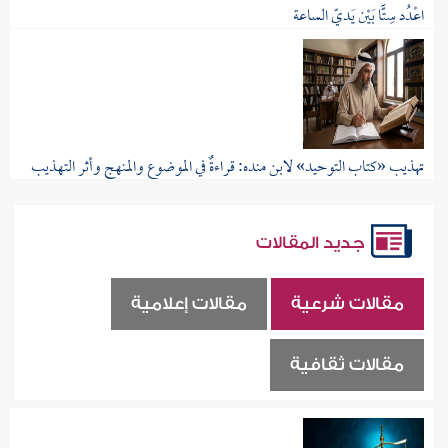
اعْدُد سِتًّا بَيْن يَديّ الساعة
قال ابن منظور: "قال الزجّاج: معنى الساعة...
تهذيب «كتاب التوحيد» لابن منده: قراءةٌ في الموضوع والمنهج وأثر التهذيب
افتتاحية المقال تقوم رسالة الإسلام على...
جديد المقالات
مقالات شرعية
مقالات إعلامية
مقالات ثقافية