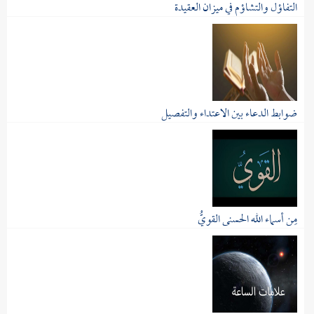
التفاؤل والتشاؤم في ميزان العقيدة
العقيدة الإسلامية الصحيحة تحقِّق السعادة...
ضوابط الدعاء بين الاعتداء والتفصيل
الدعاء عبادةٌ عظيمة في ديننا، بل هو مخُّ...
مِن أسماء الله الحسنى القويُّ
أسماء الله تعالى وصفاته توقيفية مصدرها...