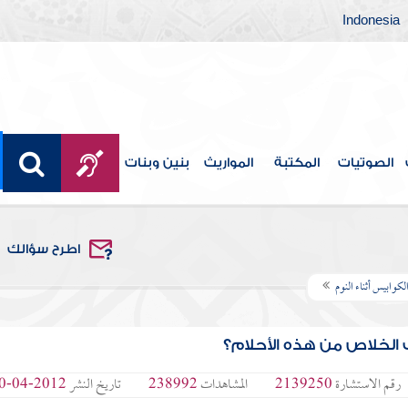
Indonesia
الصوتيات
المكتبة
المواريث
بنين وبنات
اطرح سؤالك
لكوابيس أثناء النوم
 الخلاص من هذه الأحلام؟
رقم الاستشارة
2139250
المشاهدات
238992
تاريخ النشر
2012-04-30