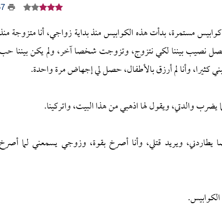
67
كوابيس مستمرة، بدأت هذه الكوابيس منذ بداية زواجي، أنا متزوجة منذ
صل نصيب بيننا لكي نتزوج، وتزوجت شخصا آخر، ولم يكن بيننا حب
ني كثيرا، وأنا لم أرزق بالأطفال، حصل لي إجهاض مرة واحدة.
ما يضرب والدتي، ويقول لها اذهبي من هذا البيت، واتركينا.
ا يطاردني، ويريد قتلي، وأنا أصرخ بقوة، وزوجي يسمعني لما أصرخ
الكوابيس.