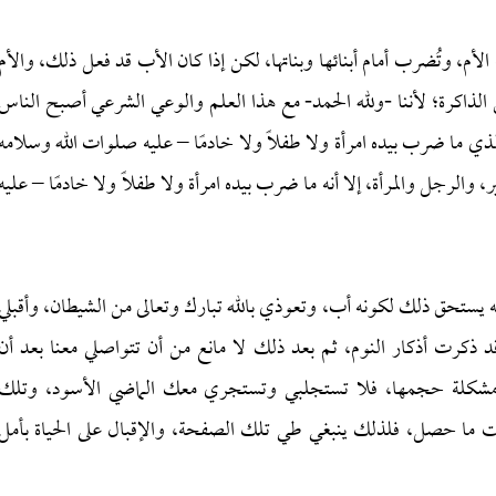
لأم، وتُضرب أمام أبنائها وبناتها، لكن إذا كان الأب قد فعل ذلك، والأم
الذاكرة؛ لأننا -ولله الحمد- مع هذا العلم والوعي الشرعي أصبح الناس
ي ما ضرب بيده امرأة ولا طفلاً ولا خادمًا – عليه صلوات الله وسلامه
والرجل والمرأة، إلا أنه ما ضرب بيده امرأة ولا طفلاً ولا خادمًا – عليه
ه يستحق ذلك لكونه أب، وتعوذي بالله تبارك وتعالى من الشيطان، وأقبلي
د ذكرت أذكار النوم، ثم بعد ذلك لا مانع من أن تتواصلي معنا بعد أن
ل مشكلة حجمها، فلا تستجلبي وتستجري معك الماضي الأسود، وتلك
يت ما حصل، فلذلك ينبغي طي تلك الصفحة، والإقبال على الحياة بأمل