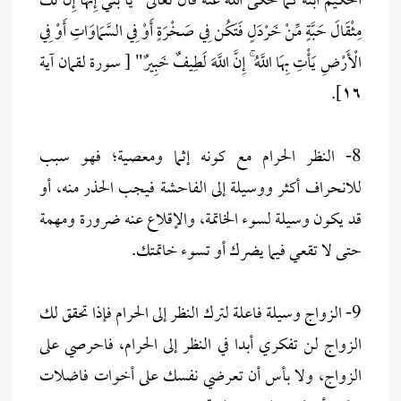
الحكيم ابنه كما حكى الله عنه قال تعالى "يَا بُنَيَّ إِنَّهَا إِن تَكُ
مِثْقَالَ حَبَّةٍ مِّنْ خَرْدَلٍ فَتَكُن فِي صَخْرَةٍ أَوْ فِي السَّمَاوَاتِ أَوْ فِي
الْأَرْضِ يَأْتِ بِهَا اللَّهُ ۚ إِنَّ اللَّهَ لَطِيفٌ خَبِيرٌ" [ سورة لقمان آية
١٦].
8- النظر الحرام مع كونه إثما ومعصية؛ فهو سبب
للانحراف أكثر ووسيلة إلى الفاحشة فيجب الحذر منه، أو
قد يكون وسيلة لسوء الخاتمة، والإقلاع عنه ضرورة ومهمة
حتى لا تقعي فيما يضرك أو تسوء خاتمتك.
9- الزواج وسيلة فاعلة لترك النظر إلى الحرام فإذا تحقق لك
الزواج لن تفكري أبدا في النظر إلى الحرام، فاحرصي على
الزواج، ولا بأس أن تعرضي نفسك على أخوات فاضلات