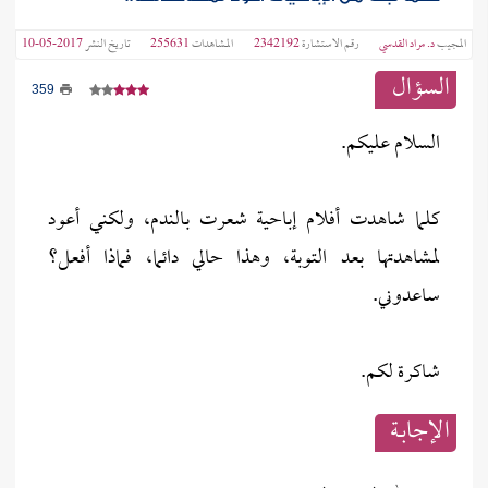
المجيب
د. مراد القدسي
رقم الاستشارة
2342192
المشاهدات
255631
تاريخ النشر
2017-05-10
السؤال
359
السلام عليكم.
كلما شاهدت أفلام إباحية شعرت بالندم، ولكني أعود
لمشاهدتها بعد التوبة، وهذا حالي دائما، فماذا أفعل؟
ساعدوني.
شاكرة لكم.
الإجابــة