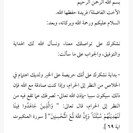
بسم الله الرحمن الرحيم
الأخت الفاضلة/ فريدة حفظها الله.
السلام عليكم ورحمة الله وبركاته، وبعد:
نشكرك على تواصلك معنا، ونسأل الله لك الهداية
والتوفيق، والجواب على ما سألت:
- بداية نشكرك على أنك حريصة على الخير ولديك اهتمام في
الخلاص من النظر إلى الحرام، وإذا كنت صادقة مع الله فإن
ذلك سيكون سببا -بإذن الله تعالى- لصرفك عما تقع فيه من
النظر إلى الحرام، قال تعالى: " وَالَّذِينَ جَاهَدُوا فِينَا
لَنَهْدِيَنَّهُمْ سُبُلَنَا ۚ وَإِنَّ اللَّهَ لَمَعَ الْمُحْسِنِينَ" [ سورة العنكبوت
اية ٦٩ ].