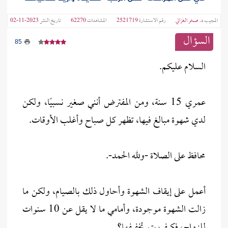
المجيب
د. صخر الغزالي
رقم الاستشارة
2521719
المشاهدات
62270
تاريخ النشر
2023-11-02
السؤال
85
السلام عليكم.
عمري 15 سنة، ومن المفترض أنني صغير نسبيًا، ولكن
لدي شهوة مبالغ فيها، تظهر كل صباح وأغلب الأوقات.
محافظ على الصلاة -ولله الحمد-.
أعمل على إيقاف الشهوة وأحاول ذلك بالصيام، ولكن ما
زالت الشهوة موجودة، وأمامي ما لا يقل عن 10 سنوات
للزواج، فكيف يتم تخفيفها؟