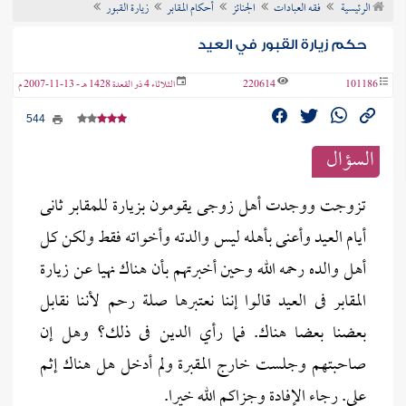
الرئيسية
فقه العبادات
الجنائز
أحكام المقابر
زيارة القبور
ن الفتوى
حكم زيارة القبور في العيد
101186
220614
الثلاثاء 4 ذو القعدة 1428 هـ - 13-11-2007 م
544
السؤال
تزوجت ووجدت أهل زوجى يقومون بزيارة للمقابر ثانى
أيام العيد وأعنى بأهله ليس والدته وأخواته فقط ولكن كل
أهل والده رحمه الله وحين أخبرتهم بأن هناك نهيا عن زيارة
المقابر فى العيد قالوا إننا نعتبرها صلة رحم لأننا نقابل
بعضنا بعضا هناك. فما رأي الدين فى ذلك؟ وهل إن
صاحبتهم وجلست خارج المقبرة ولم أدخل هل هناك إثم
علي. رجاء الإفادة وجزاكم الله خيرا.