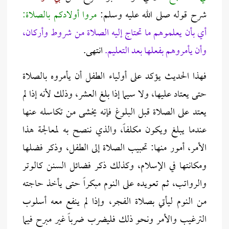
شرح قوله صلى الله عليه وسلم:
مروا أولادكم بالصلاة:
أي بأن يعلموهم ما تحتاج إليه الصلاة من شروط وأركان،
وأن يأمروهم بفعلها بعد التعليم.
انتهى.
فهذا الحديث يؤكد على أولياء الطفل أن يأمروه بالصلاة
حتى يعتاد عليها، ولا سيما إذا بلغ العشر، وذلك لأنه إذا لم
يعتد على الصلاة قبل البلوغ فإنه يخشى من تكاسله عنها
عندما يبلغ ويكون مكلفاً، والذي ننصح به لمعالجة هذا
الأمر، أمور منها: تحبيب الصلاة إلى الطفل، وذكر فضلها
ومكانتها في الإسلام، وكذلك ذكر فضائل السنن كالوتر
والرواتب، ثم تعويده على النوم مبكراً حتى يأخذ حاجته
من النوم ليأتي بصلاة الفجر، وإذا لم ينفع معه أسلوب
الترغيب والأمر ونحو ذلك فليضرب ضرباً غير مبرح فيما