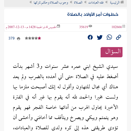
الرئيسية
فقه العبادات
الصلاة
وجوب الصلاة وحكم تاركها
ن الفتوى
خطوات أمر الأولاد بالصلاة
102666
35619
الخميس 4 ذو الحجة 1428 هـ - 13-12-2007 م
379
السؤال
سيدي الشيخ ابني عمره عشر سنوات و3 أشهر بدأت
أضغط عليه في الصلاة حتى أني أهدده بالضرب ولم يعد
هناك أي مجال للتهاون وأقول له إنك أصبحت ملزما بها
ولست مخيرا والحمد لله أنه يقوم بها غير أنه في الفترة
الأخيرة يحاول الهرب من أدائها خاصة الفجر فهو يقوم
وهو يتمتم ويبكي ويصرخ ويتأفف مما أخافني وأخشى أن
تؤدي طريقتي هذه إلى كره ولدي للصلاة والعبادات،