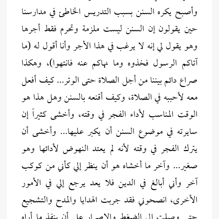
وأصبح يكره السنن بسبب التدريس الخاطئ في مدارسنا
حين يقولون إن السنن ليست ملزمة وتحرم فقط أجرها
وهو يقول لي إنه لا يرغب في هذا الأجر وأنا أقول له (ما
آتاكم الرسول فخذوه وما نهاكم عنه فانتهوا)، وهكذا
صراع دائم بيننا من أجل الصلاة حتى الوتر... كيف أفعل
معه لأحببه في الصلاة، وكيف أقنعه بالسنن وهل هذا هو
الوقت المناسب لأداء الفجر في وقته، وأخشى كثيراً إن
سايرته في موضوع السنن أن يكبر عليها... وأخشى أن
يترك الفجر في وقته لأنه لم يعتد النهوض لأدائها وهو
صغير... وآخر ما أخشاه هو أن ينظر إلي كأني من كوكب
آخر وأني أبالغ في الدين فلا يعد يرجع إلي في الأمور
الأخرى، انصحوني فقد جربت الهدايا والمدح والتشجيع
حتى وصلت إلى الضغط والإصرار على أن ينفذ ما أراه