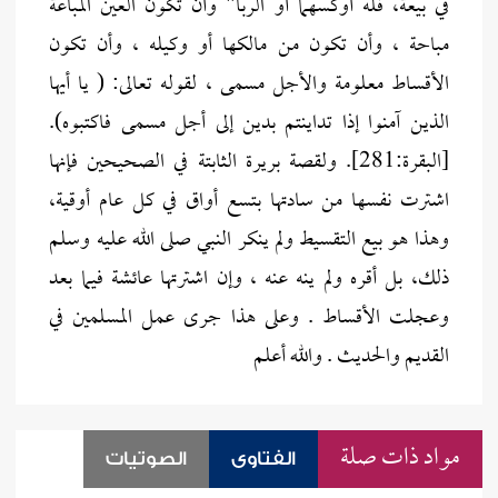
في بيعة، فله أوكسهما أو الربا" وأن تكون العين المباعة
مباحة ، وأن تكون من مالكها أو وكيله ، وأن تكون
الأقساط معلومة والأجل مسمى ، لقوله تعالى: ( يا أيها
الذين آمنوا إذا تداينتم بدين إلى أجل مسمى فاكتبوه).
[البقرة:281]. ولقصة بريرة الثابتة في الصحيحين فإنها
اشترت نفسها من سادتها بتسع أواق في كل عام أوقية،
وهذا هو بيع التقسيط ولم ينكر النبي صلى الله عليه وسلم
ذلك، بل أقره ولم ينه عنه ، وإن اشترتها عائشة فيما بعد
وعجلت الأقساط . وعلى هذا جرى عمل المسلمين في
القديم والحديث . والله أعلم
مواد ذات صلة
الفتاوى
الصوتيات