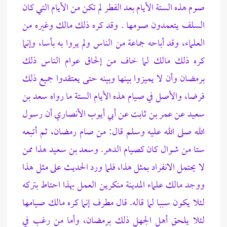
صوم هذه الستة الأيام بعد الفطر لم تكن من الأيام التي
كان
السلف يتعمدون صومها . وقد كره
ذلك مالك وغيره من
العلماء، وقد أباحه جماعة من الناس ولم يروا به بأسا، وإنما
كره ذلك مالك لما خاف من إلحاق عوام الناس ذلك
برمضان وأن لا يميزوا بينها وبينه حتى يعتقدوا جميع ذلك
فرضا، والأصل في صيام هذه الأيام الستة ما رواه سعد بن
سعيد عن عمر بن ثابت عن أبي أيوب الأنصاري أن رسول
الله صلى الله عليه وسلم قال: من صام رمضان، ثم أتبعه
ستا من شوال كان كصيام الدهر. وسعد بن سعيد هذا ممن
لا يحتمل الانفراد بمثل هذا، فلما ورد الحديث على مثل هذا
ووجد مالك علماء المدينة منكرين العمل بهذا احتاط بتركه
لئلا يكون سببا لما قاله. قال مطرف إنما كره مالك صيامها
لئلا يلحق أهل الجهل ذلك برمضان، وأما من رغب في