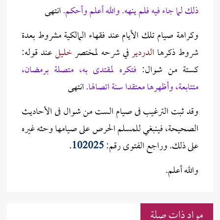
ذلك لما جاء فيه فلم ينهه. والله أعلم وأحكم.
انتهى
وكراهة صيام تلك الأيام عند فقهاء المالكية مشروط بعدة
شروط ذكرها
الدردير
في شرحه لمختصر
خليل
عند قوله:
كستة من شوال:
فتكره لمقتدى به، متصلة برمضان،
متتابعة، وأظهرها معتقدا سنة اتصالها.
انتهى
وقد ثبت الترغيب فى صيام الست من شوال فى الأحاديث
الصحيحة، فينبغي للمسلم الحرص على صيامها وحثه غيره
على ذلك. وراجع الفتوى رقم:
102025
.
والله أعلم.
مواد ذات صلة