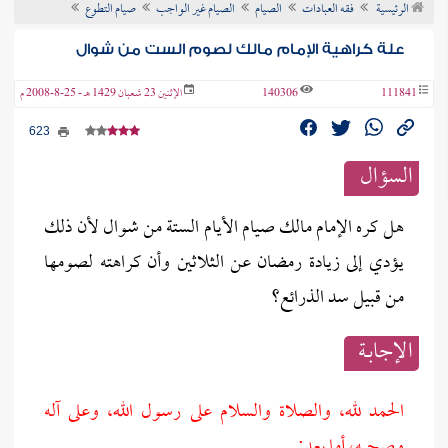
الرئيسية
فقه العبادات
الصيام
الصيام غير الواجب
صيام التطوع
ن الفتوى
علة كراهية الإمام مالك لصوم الست من شوال
111841
140306
الإثنين 23 شعبان 1429 هـ - 25-8-2008 م
623
السؤال
هل كره الإمام مالك صيام الأيام الستة من شوال لأن ذلك
يؤدي إلى زيادة رمضان عن الثلاثين وأن كراهته لصومها
من قبيل سد الذرائع؟
الإجابــة
الحمد لله، والصلاة والسلام على رسول الله، وعلى آله
وصحبه، أما بعد: