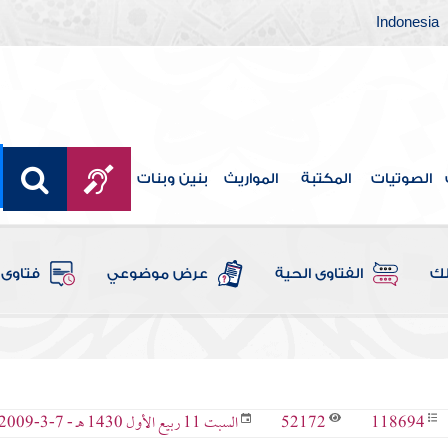
Indonesia
الصوتيات
المكتبة
المواريث
بنين وبنات
لك
الفتاوى الحية
عرض موضوعي
فتاوى 
52172
118694
السبت 11 ربيع الأول 1430 هـ - 7-3-2009 م