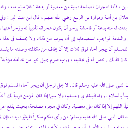
ن ، فأما الهجران لمصلحة دينية من معصية أو بدعة : فلا مانع منه ، وقد
ل بن أمية ومرارة بن الربيع رضي الله عنهم ، قال ابن عبد البر : وفي
بدت له منه بدعة أو فاحشة يرجو أن يكون هجرانه تأديباً له وزجراً عنها ،
ي والبدعة فواجب استصحابه إلى أن يتوب من ذلك ولا يختلف في هذا ،
جوز للمسلم أن يهجر أخاه فوق ثلاث إلا أن يخاف من مكالمته وصلته ما يفسد
 فإن كان كذلك رخص له في مجانبته ، ورب صرم جميل خير من مخالطة مؤذية
"
 النبي صلى الله عليه
وسلم قال: لا يحل لرجل أن يهجر أخاه المسلم فوق
السلام . رواه البخاري ومسلم، ولا سيما إذا كان المؤمن قريباً لك أخاً
اً.
اللهم إلا إذا كان على معصية، وكان في هجره مصلحة، بحيث يقلع عن
 قال النبي صلى الله عليه وسلم: من رأى منكم منكراً فليغيّره بيده، فإن لم
. رواه مسلم
، والأصل أن هجر المؤمن لأخيه المؤمن محرّم حتى يوجد ما