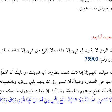
م إخوة لي، فساعدوني...
حبه، أما بعد:
لرفق لا يكون في شيءٍ إلا زانه، ولا يُنزع من شيءٍ إلا شانه، فالذي
وى رقم:
75903
.
يك، اللهم إلا إذا كنت تقصد بتطاولها أنها ضربتك، وعليكَ أن تحتملَ
 منها على الصغير، وعليكَ أن تسعى إلى تقويمهم بلينٍ ورفق، وبالنصيحة
عليكَ أن تدفع سيئتهم بالحسنة، وثق أنك إن فعلت فسيزول ما بينكم من
َا تَسْتَوِي الْحَسَنَةُ وَلَا السَّيِّئَةُ ادْفَعْ بِالَّتِي هِيَ أَحْسَنُ فَإِذَا الَّذِي بَيْنَكَ وَبَيْنَهُ