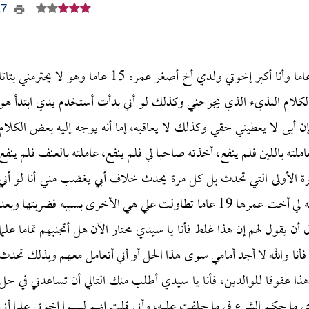
317
سؤالي لكم هو في علاقتي بإخوتي فأنا شاب عمري 22 عاما وأنا أكبر إخوتي ولدي أخ أصغر عمره 15 عاما وهو لا يحترمني بتات
 بالكلام البذيء الذي يجرحني وكذلك لو أني بدأت أستخدم يدي ابتدأ هو
ن أبى لا يعطيني حقي وكذلك لا يعاقبه، إما أنه يوجه إليه بعض الكلام
املته باللين فلم ينفع، أخذته صاحبا لي فلم ينفع، عاملته بالعنف فلم ينفع
ة الأولى التي تحدث بل كل مرة يحدث خلاف أبي يغضب مني أنا لو أني
عاقبته بما فعل ولو لم أعاقبه أبي لا يتكلم معه وكذلك بسببه لي أخت عمرها 19 عاما تطاولت علي هي الأخرى بسببه فضربتها وبعد
أن يقول لهم إن هذا غلط فأنا يا سيدي محتار الآن هل أتجنبهم تماما علما
أنا والله لا أجد أمامي سوى هذا الحل أو أني أتعامل معهم وبذلك تحدث
 عقوقا للوالدين، فأنا يا سيدي أطلب منك التالي أن تساعدني في حل
ما حكم الشرع في ما حلفت عليه، وأني قلت إنهم ليسوا إخوتي علما أني