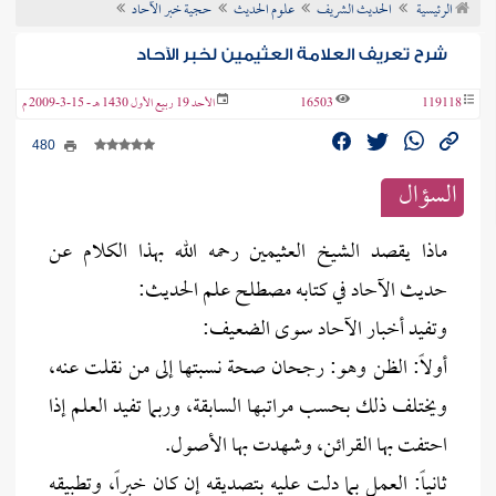
الرئيسية
الحديث الشريف
علوم الحديث
حجية خبر الآحاد
ن الفتوى
شرح تعريف العلامة العثيمين لخبر الآحاد
119118
16503
الأحد 19 ربيع الأول 1430 هـ - 15-3-2009 م
480
السؤال
ماذا يقصد الشيخ العثيمين رحمه الله بهذا الكلام عن
حديث الآحاد في كتابه مصطلح علم الحديث:
وتفيد أخبار الآحاد سوى الضعيف:
أولاً: الظن وهو: رجحان صحة نسبتها إلى من نقلت عنه،
ويختلف ذلك بحسب مراتبها السابقة، وربما تفيد العلم إذا
احتفت بها القرائن، وشهدت بها الأصول.
ثانياً: العمل بما دلت عليه بتصديقه إن كان خبراً، وتطبيقه