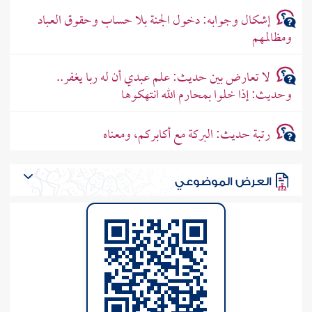
إشكال وجوابه: دخول الجنة بلا حساب وحقوق العباد
ومظالمهم
لا تعارض بين حديث: علم عبدي أن له ربا يغفر..
وحديث: إذا خلوا بمحارم الله انتهكوها
رتبة حديث: البركة مع أكابركم، ومعناه
العرض الموضوعي