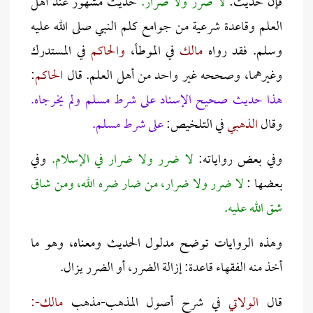
فإن حديث:
لا ضرر ولا ضرار.
حديث مشهور عند أهل
العلم وقاعدة شرعية من جوامع كلم النبي صلى الله عليه
وسلم. فقد رواه
مالك
في الموطأ،
والحاكم
في المستدرك
وغيرهما، وصححه غير واحد من أهل العلم. قال
الحاكم
:
هذا حديث صحيح الإسناد على شرط مسلم ولم يخرجاه.
وقال
الذهبي
في التلخيص:
على شرط مسلم.
وفي بعض رواياته:
لا ضرر ولا ضرار في الإسلام.
وفي
بعضها :
لا ضرر ولا ضرار، من ضار ضره الله، ومن شاق
شق الله عليه.
وهذه الروايات توضح مدلول الحديث ومعناه، وهو ما
أخذ منه الفقهاء قاعدة: إزالة الضرر، أو الضرر يزال.
قال
الولاتي
في شرح أصول المذهب-مذهب
مالك-: