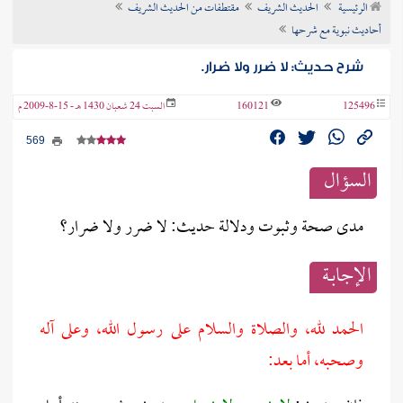
الرئيسية
الحديث الشريف
مقتطفات من الحديث الشريف
ن الفتوى
أحاديث نبوية مع شرحها
شرح حديث: لا ضرر ولا ضرار.
125496
160121
السبت 24 شعبان 1430 هـ - 15-8-2009 م
569
السؤال
مدى صحة وثبوت ودلالة حديث: لا ضرر ولا ضرار؟
الإجابــة
الحمد لله، والصلاة والسلام على رسول الله، وعلى آله
وصحبه، أما بعد: