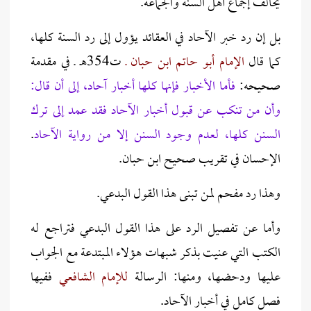
يخالف إجماع أهل السنة والجماعة.
بل إن رد خبر الآحاد في العقائد يؤول إلى رد السنة كلها،
كما قال
الإمام أبو حاتم ابن حبان ـ
ت354هـ ـ في مقدمة
صحيحه:
فأما الأخبار فإنها كلها أخبار آحاد، إلى أن قال:
وأن من تنكب عن قبول أخبار الآحاد فقد عمد إلى ترك
السنن كلها، لعدم وجود السنن إلا من رواية الآحاد
.
الإحسان في تقريب صحيح ابن حبان.
وهذا رد مفحم لمن تبنى هذا القول البدعي.
وأما عن تفصيل الرد على هذا القول البدعي فتراجع له
الكتب التي عنيت بذكر شبهات هؤلاء المبتدعة مع الجواب
عليها ودحضها، ومنها: الرسالة
للإمام الشافعي
ففيها
فصل كامل في أخبار الآحاد.