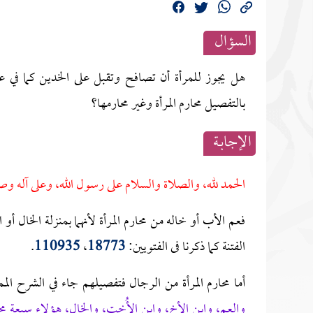
السؤال
هل يجوز للمرأة أن تصافح وتقبل على الخدين كما في 
بالتفصيل محارم المرأة وغير محارمها؟
الإجابــة
الحمد لله، والصلاة والسلام على رسول الله، وعلى آله وص
فعم الأب أو خاله من محارم المرأة لأنهما بمنزلة الخال أو 
الفتنة كما ذكرنا فى الفتويين:
18773
،
110935
.
أما محارم المرأة من الرجال فتفصيلهم جاء في الشرح الم
والعم، وابن الأخ، وابن الأُخت، والخال، هؤلاء سبعة محا