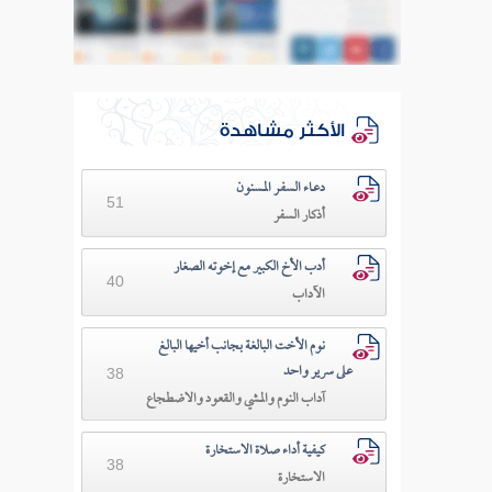
الأكثر مشاهدة
دعـاء السفـر المسنون
51
أذكار السفر
أدب الأخ الكبير مع إخوته الصغار
40
الآداب
نوم الأخت البالغة بجانب أخيها البالغ
على سرير واحد
38
آداب النوم والمشي والقعود والاضطجاع
كيفية أداء صلاة الاستخارة
38
الاستخارة