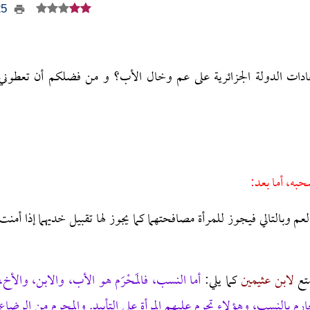
525
عادات الدولة الجزائرية على عم وخال الأب؟ و من فضلكم أن تعطوني
حبه، أما بعد:
العم وبالتالي فيجوز للمرأة مصافحتهما كما يجوز لها تقبيل خديهما إذا أمنت
متع
لابن عثيمين
كما يلي:
أما النسب، فالمَحْرَم هو الأب، والابن، والأخ،
رم بالنسب، وهؤلاء تحرم عليهم المرأة على التأبيد.
والمحرم من الرضاع