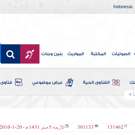
Indonesia
الصوتيات
المكتبة
المواريث
بنين وبنات
لك
الفتاوى الحية
عرض موضوعي
فتاوى 
ً
301133
131462
الأربعاء 5 صفر 1431 هـ - 20-1-2010 م