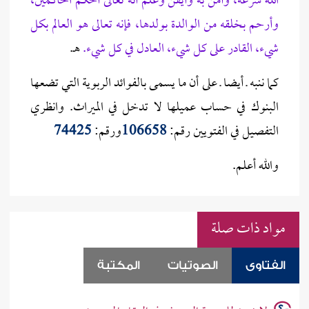
الله شرعه، وآمن به وأيقن وعلم أنه تعالى أحكم الحاكمين،
وأرحم بخلقه من الوالدة بولدها، فإنه تعالى هو العالم بكل
شيء، القادر على كل شيء، العادل في كل شيء.
هـ.
كما ننبه ـ أيضا ـ على أن ما يسمى بالفوائد الربوية التي تضعها
البنوك في حساب عميلها لا تدخل في الميراث. وانظري
التفصيل في الفتويين رقم:
106658
ورقم:
74425
والله أعلم.
مواد ذات صلة
الفتاوى
الصوتيات
المكتبة