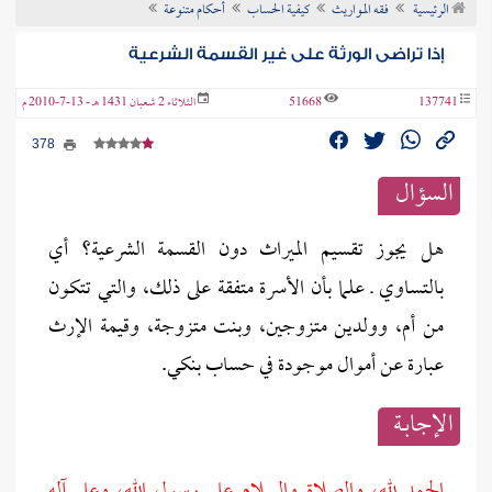
الرئيسية
فقه المواريث
كيفية الحساب
أحكام متنوعة
ن الفتوى
إذا تراضى الورثة على غير القسمة الشرعية
137741
51668
الثلاثاء 2 شعبان 1431 هـ - 13-7-2010 م
378
السؤال
هل يجوز تقسيم الميراث دون القسمة الشرعية؟ أي
بالتساوي ـ علما بأن الأسرة متفقة على ذلك، والتي تتكون
من أم، وولدين متزوجين، وبنت متزوجة، وقيمة الإرث
عبارة عن أموال موجودة في حساب بنكي.
الإجابــة
الحمد لله، والصلاة والسلام على رسول الله، وعلى آله