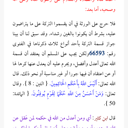
وصحبه، أما بعد:
فلا حرج على الورثة في أن يقسموا التركة على ما يتراضون
عليه، بشرط أن يكونوا بالغين رشداء. وقد سبق لنا أن بينا
جواز قسمة التركة بأحد أنواع ثلاث ذكرناها في الفتوى
رقم:
66593
ولكن يجب على المسلم أن يعتقد أن قسمة
الله تعالى أعدل وأفضل، ويحرم عليه أن يعدل عنها كرها لها
أو عن اعتقاد أن فيها جورا أو غير مناسبة أو نحو ذلك. قال
الله تعالى:
أَلَيْسَ اللَّهُ بِأَحْكَمِ الْحَاكِمِينَ.
{ التين : 8 }. وقال
تعالى:
وَمَنْ أَحْسَنُ مِنَ اللَّهِ حُكْمًا لِقَوْمٍ يُوقِنُونَ.
{ المائدة:
50 }.
قال
ابن كثير
:
أي ومن أعدل من الله في حكمه لمن عَقل عن