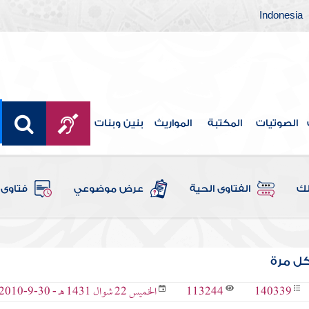
Indonesia
الصوتيات
المكتبة
المواريث
بنين وبنات
لك
الفتاوى الحية
عرض موضوعي
فتاوى 
كل مرة
113244
140339
الخميس 22 شوال 1431 هـ - 30-9-2010 م