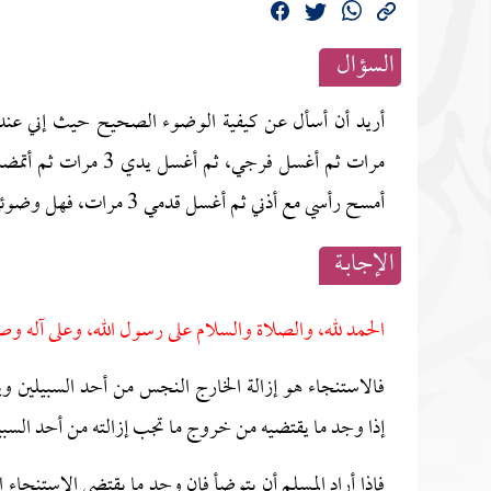
السؤال
أمسح رأسي مع أذني ثم أغسل قدمي 3 مرات، فهل وضوئي صحيح، وما المقصود بالاستنجاء قبل الوضوء أفيدوني؟
الإجابــة
الحمد لله، والصلاة والسلام على رسول الله، وعلى آله وص
فالاستنجاء هو إزالة الخارج النجس من أحد السبيلين و
إذا وجد ما يقتضيه من خروج ما تجب إزالته من أحد السب
فإذا أراد المسلم أن يتوضأ فإن وجد ما يقتضي الاستنجاء ا