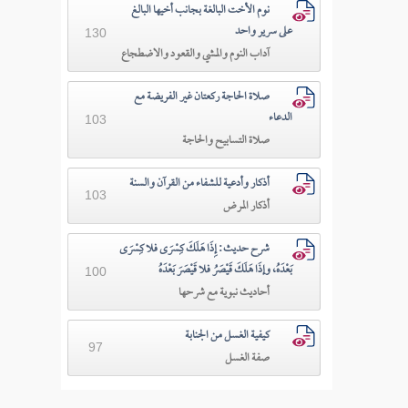
نوم الأخت البالغة بجانب أخيها البالغ
على سرير واحد
130
آداب النوم والمشي والقعود والاضطجاع
صلاة الحاجة ركعتان غير الفريضة مع
الدعاء
103
صلاة التسابيح والحاجة
أذكار وأدعية للشفاء من القرآن والسنة
103
أذكار المرض
شرح حديث: إِذَا هَلَكَ كِسْرَى فلا كِسْرَى
بَعْدَهُ، وإذَا هَلَكَ قَيْصَرُ فلا قَيْصَرَ بَعْدَهُ
100
أحاديث نبوية مع شرحها
كيفية الغسل من الجنابة
97
صفة الغسل