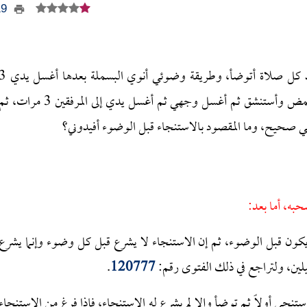
419
أريد أن أسأل عن كيفية الوضوء الصحيح حيث إني عند كل صلاة أتوضأ، وطريقة وضوئي أنوي البس
مرات ثم أغسل فرجي، ثم أغسل يدي 3 مرات ثم أتمضمض وأستنشق ثم أغسل وجهي ثم أغسل يدي إلى المرفقين 3 مرات،
حبه، أما بعد:
يكون قبل الوضوء، ثم إن الاستنجاء لا يشرع قبل كل وضوء وإنما يشرع
يلين، ولتراجع في ذلك الفتوى رقم:
120777
.
ستنجى أولاً ثم توضأ وإلا لم يشرع له الاستنجاء، فإذا فرغ من الاستنجاء