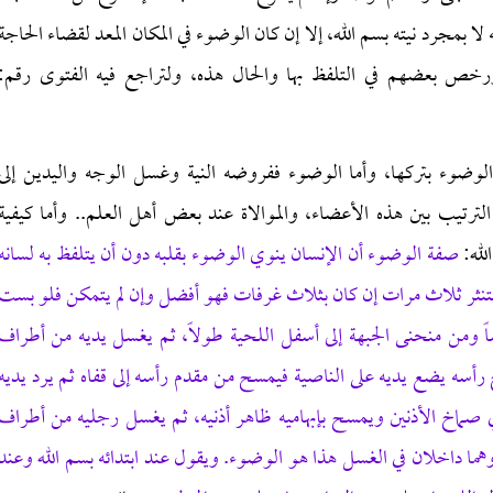
ا بمجرد نيته بسم الله، إلا إن كان الوضوء في المكان المعد لقضاء الحاجة
ورخص بعضهم في التلفظ بها والحال هذه، ولتراجع فيه الفتوى رقم:
لوضوء بتركها، وأما الوضوء ففروضه النية وغسل الوجه واليدين إلى
ترتيب بين هذه الأعضاء، والموالاة عند بعض أهل العلم.. وأما كيفية
لله:
صفة الوضوء أن الإنسان ينوي الوضوء بقلبه دون أن يتلفظ به لسانه
ر ثلاث مرات إن كان بثلاث غرفات فهو أفضل وإن لم يتمكن فلو بست
ً ومن منحنى الجبهة إلى أسفل اللحية طولاً، ثم يغسل يديه من أطراف
 رأسه يضع يديه على الناصية فيمسح من مقدم رأسه إلى قفاه ثم يرد يديه
ي صماخ الأذنين ويمسح بإبهاميه ظاهر أذنيه، ثم يغسل رجليه من أطراف
 وهما داخلان في الغسل هذا هو الوضوء. ويقول عند ابتدائه بسم الله وعند