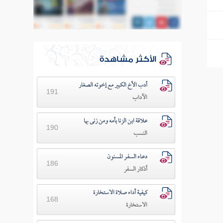
الأكثر مشاهدة
أدب الأخ الكبير مع إخوته الصغار
191
الآداب
علاقة ابن الزنا بأمه ومن زنى بها
190
النسب
دعـاء السفـر المسنون
186
أذكار السفر
كيفية أداء صلاة الاستخارة
168
الاستخارة