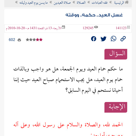
الرئيسية
فقه العبادات
الصلاة
صلاة العيدين
ما يسن يوم العيد وليلته
ن الفتوى
غسل العيد.. حكمه.. ووقته
141123
129245
الأربعاء 13 ذو القعدة 1431 هـ - 20-10-2010 م
602
السؤال
ما حكم حمام العيد ويوم الجمعة، هل هو واجب وبالذات
حمام يوم العيد، هل يجب الاستحمام صباح العيد حيث إننا
أحيانا نستحم في اليوم السابق؟
الإجابــة
الحمد لله، والصلاة والسلام على رسول الله، وعلى آله
وصحبه، أما بعد: