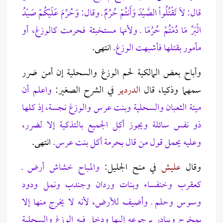
قال: لاَ تَقْتُلُواْ الصَّيْدَ وَأَنتُمْ حُرُمٌ ـ وقال: وَحُرِّمَ عَلَيْكُمْ صَيْدُ
الْبَرِّ مَا دُمْتُمْ حُرُمًا ـ ولأنها مستخبثة فحرمت كالوزغ، أو
مأمور بقتلها فأشبهت الوزغ.
انتهى.
وأباح بعض المالكية لحم الوزغ والسحلية إن أمن ضرر
سمهما وذكيا، قال
الدردير
في الشرح الصغير:
واعلم أن
ميتة الثعبان والسحلية وبنت عرس والوزغ نجسة، إذ كلها
ذو نفس سائلة ويجوز أكل الجميع بالتذكية إلا لضرر،
وعليه يحمل قول من قال بحرمة أكل بنت عرس.
انتهى.
وقال
عليش
في منح الجليل:
والمباح خشاش أرض ـ
كعقرب وخنفساء وبنات وردان وجندب ونمل ودود
وسوس وحلم ـ وأضيف للأرض، لأنه لا يخرج منها إلا
بمخرج ويبادر برجوعه إليها ودخل فيه الوزغ والسحلية