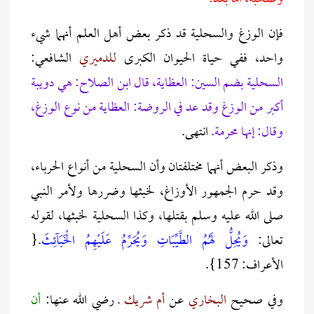
فإن الوزغ والسحلية قد ذكر بعض أهل العلم أنهما شيء
واحد، ففي حياة الحيوان الكبرى
للدميري
الشافعي:
السحلية بضم السين: العظاية، قال ابن الصلاح: هي دويبة
أكبر من الوزغ وقد عد في الروضة: العظاية من نوع الوزغ،
وقال: إنها محرمة.
انتهى.
وذكر البعض أنهما مختلفتان وأن السحلية من أنواع الحرباء،
وقد حرم الجمهور الأوزاغ، لخبثها وضررها ولأمر النبي
صلى الله عليه وسلم بقتلها، وكذا السحلية لخبثها، لقوله
تعالى:
وَيُحِلُّ لَهُمُ الطَّيِّبَاتِ وَيُحَرِّمُ عَلَيْهِمُ الْخَبَآئِثَ.
{
الأعراف: 157}.
وفي صحيح
البخاري
عن
أم شريك
ـ رضي الله عنها:
أن