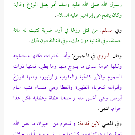
رسول الله صلى الله عليه وسلم أمر بقتل الوزغ وقال:
وكان ينفخ على إبراهيم عليه السلام
.
وفي
مسلم
:
من قتل وزغا في أول ضربة كتبت له مائة
حسنة، وفي الثانية دون ذلك، وفي الثالثة دون ذلك
.
وقال
النووي
في المجموع:
وأما الحشرات فكلها مستخبثة
وكلها محرمة سوى ما يدرج منها وما يطير، فمنها ذوات
السموم والأبر كالحية والعقرب والزنبور، ومنها الوزغ
وأنواعه كحرباء الظهيرة والعظا وهي ملساء تشبه سام
أبرص وهي أخس منه واحدتها عظاة وعظاية فكل هذا
حرام.
انتهى.
وفي المغني
لابن قدامة
:
والمحرم من الحيوان ما نص الله
تعالى عليه في كتابه وما كانت العرب تسميه طيباً فهو حلال