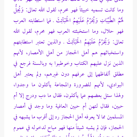
وما كانت تسميه خبيثاً فهو محرم، لقول الله تعالى: وَيُحِلُّ
لَهُمُ الطَّيِّبَاتِ وَيُحَرِّمُ عَلَيْهِمُ الْخَبَآئِثَ ـ فما استطابته العرب
فهو حلال، وما استخبثته العرب فهو محرم، لقول الله
تعالى: وَيُحَرِّمُ عَلَيْهِمُ الْخَبَآئِثَ ـ والذين تعتبر استطابتهم
واستخباثهم هم أهل الحجاز من أهل الأمصار، لأنهم
الذين نزل عليهم الكتاب وخوطبوا به وبالسنة فرجع في
مطلق ألفاظهما إلى عرفهم دون غيرهم، ولم يعتبر أهل
البوادي، لأنهم للضرورة والمجاعة يأكلون ما وجدوا،
ولهذا سئل بعضهم عما يأكلون، فقال ما دب ودرج إلا أم
حبين، فقال لتهن أم حبين العافية وما وجد في أمصار
المسلمين مما لا يعرفه أهل الحجاز رد إلى أقرب ما يشبهه في
الحجاز، فإن لم يشبه شيئاً منها فهو مباح لدخوله في عموم