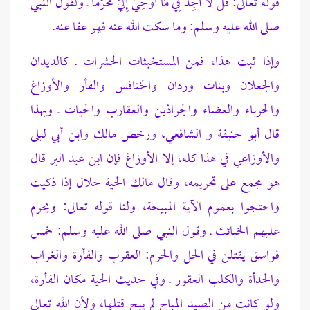
قوله تعالى: قُل لاَّ أَجِدُ فِي مَا أُوْحِيَ إِلَيَّ مُحَرَّمًا ـ ولقول النبي
صلى الله عليه وسلم: وما سكت الله عنه فهو عفا عنه.
وإذا ثبت هذا، فمن المستخبثات الحشرات ـ كالديدان
والجعلان وبنات وردان والخنافس والفأر والأوزاغ
والحرباء والعضاء والجراذين والعقارب والحيات ـ وبهذا
قال أبو حنيفة و الشافعي، ورخص مالك وابن أبي ليلى
والأوزاعي في هذا كله، إلا الأوزاغ فإن ابن عبد البر قال
هو مجمع على تحريمه، وقال مالك الحية حلال إذا ذكيت
واحتجوا بعموم الآية المبيحة، ولنا قوله تعالى: ويحرم
عليهم الخبائث ـ وقول النبي صلى الله عليه وسلم: خمس
فواسق يقتلن في الحل والحرم: العقرب والفأرة والغراب
والحدأة والكلب العقور ـ وفي حديث الحية مكان
الفأرة،
ولو كانت من الصيد المباح لم يبح قت
لها، ولأن الله تعالى