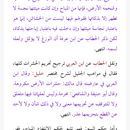
وشحمه الأرض، فإنها من المباح وإن كانت ميتتها نجسة لا
تطهر إلا بذكاتها فقولهم فيها ليست من الخشاش، إنما هو
باعتبار نجاسة ميتتها وإن دخلت فيه باعتبار إباحتها بذكاة،
لكن ذكر الحطاب عن ابن عرفة أن الوزغ لا يؤكل ولعله
لسمه.
انتهى.
ونقل
الحطاب
عن
ابن العربي
ترجيح تحريم الحشرات كلها،
فقال في مواهب الجليل لشرح مختصر
خليل:
وقال ابن
العربي في عارضته قال مالك: حشرات الأرض مكروهة.
وقال أبو حنيفة والشافعي: محرمة.
وليس لعلمائنا فيها متعلق
ولا للتوقف عن تحريمها معنى ولا في ذلك شأن ولا لأحد
عن القطع بتحريمها عذر
. انتهى.
وأما حكم البيع: فهو تابع لحكم الانتفاع المباح، ففي