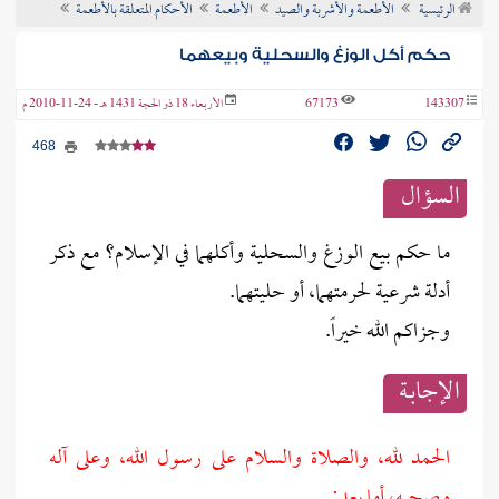
الرئيسية
الأطعمة والأشربة والصيد
الأطعمة
الأحكام المتعلقة بالأطعمة
ن الفتوى
حكم أكل الوزغ والسحلية وبيعهما
143307
67173
الأربعاء 18 ذو الحجة 1431 هـ - 24-11-2010 م
468
السؤال
ما حكم بيع الوزغ والسحلية وأكلهما في الإسلام؟ مع ذكر
أدلة شرعية لحرمتهما، أو حليتهما.
وجزاكم الله خيراً.
الإجابــة
الحمد لله، والصلاة والسلام على رسول الله، وعلى آله
وصحبه، أما بعد: