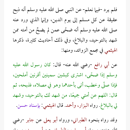
فلم يرد -فيما نعلم- عن النبي صلى الله عليه وسلم أنه ذبح
عقيقة عن كل مسلم إلى يوم الدين، وإنما الذي ورد عنه
صلى الله عليه وسلم أنه ضحّى عمن لم يضحِّ من أمته ممن
شهد بالتوحيد، والبلاغ، وفي ذلك أحاديث كثيرة، ذكرها
الهيثمي
في مجمع الزوائد، ومنها:
عن
أبي رافع
-رضي الله عنه- قال:
كان رسول الله عليه
وسلم إذا ضحّى، اشترى كبشين سمينين أقرنين أملحين،
فإذا صلّى وخطب، أتى بأحدهما وهو في مصلاه، فذبحه، ثم
قال: اللهم عن أمتي جميعًا، من شهد لك بالتوحيد، وشهد
لي بالبلاغ
. رواه
البزار، وأحمد
. قال
الهيثمي
:
بإسناد حسن
.
وقد رواه بنحوه
الطبراني
، ورواه
أبو يعلى
عن
جاب
ر
-رضي