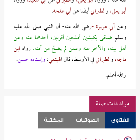
الله عنه-، ورواه
أبو يعلى،
و
الطبراني
عن
أبي سعيد،
ورواه
أبو يعلى،
و
الطبراني
أيضًا عن
أبي طلحة
.
وعن
أبي هريرة -
رضي الله عنه- أن النبي صلى الله عليه
وسلم
ضحّى بكبشين أملحين أقرنين، أحدهما عنه وعن
أهل بيته، والآخر عنه وعمن لم يضحِّ من أمته.
رواه
ابن
ماجه،
و
الطبراني
في الأوسط، قال ا
لهيثمي
:
وإسناده حسن
.
والله أعلم.
مواد ذات صلة
الفتاوى
الصوتيات
المكتبة