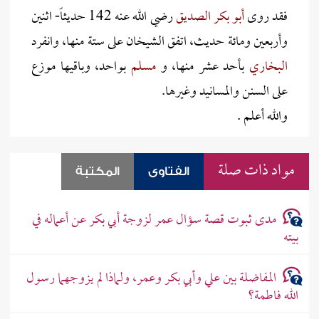
فقد روى
أبو بكر الصديق
رضي الله عنه 142 حديثاً- اثنين
وأربعين ومائة حديث، اتفق الشيخان على ستة منها، وانفرد
البخاري
بأحد عشر منها، و
مسلم
بواحد، وباقيها موزع
على السنن والمسانيد وغيرها.
والله أعلم .
مواد ذات صلة
الفتاوى
المكتبة
مدى ثبوت قصة سؤال عمر لزوجة أبي بكر عن أعماله في
بيته
المفاضلة بين علي وأبي بكر وعمر، ولماذا لم يزوجهما رسول
الله فاطمة؟