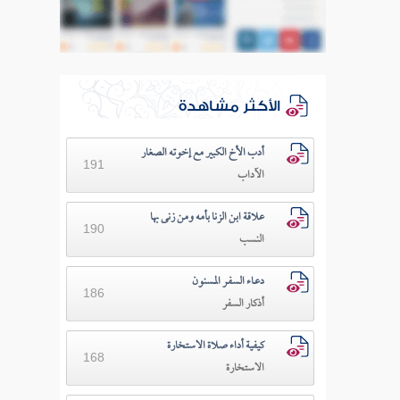
الأكثر مشاهدة
أدب الأخ الكبير مع إخوته الصغار
191
الآداب
علاقة ابن الزنا بأمه ومن زنى بها
190
النسب
دعـاء السفـر المسنون
186
أذكار السفر
كيفية أداء صلاة الاستخارة
168
الاستخارة