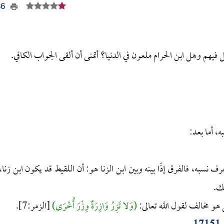
336
 فيهم وهل ابن الحرام ملعون في الدنيا؟ أتمنى أن ألقى الجواب الكافي.
، أما بعد:
نسبه، فالفرق إذًا بينه وبين ابن الزنا هو: أن اللقيط قد يكون ابن زنا،
لك.
 هو مخالف لقول الله تعالى:
(وَلا تَزِرُ وَازِرَةٌ وِزْرَ أُخْرَى)
[الزمر:7].