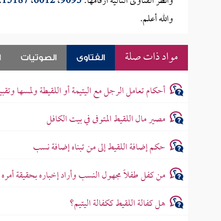
وانظر الفتاوى التالية أرقامها:
9093
،
6012
،
15187
،
والله أعلم.
مواد ذات صلة
الفتاوى
الصوتيات
ا
أحكام تعامل الرجل مع اليتيمة أو اللقيطة ولمسها وتقبي
مصير مال اللقيط المتوفى في بيت الكافل
حكم إضافة اللقيط إلى من تبناه إضافة نسب
من كفل طفلًا مجهول النسب وأراد إخباره بحقيقة أمره
هل كفالة اللقيط ككفالة اليتيم؟