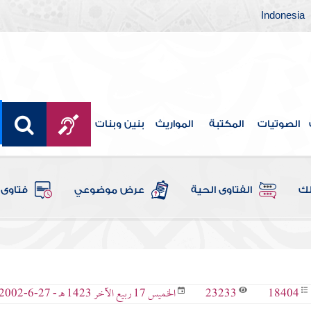
Indonesia
الصوتيات
المكتبة
المواريث
بنين وبنات
لك
الفتاوى الحية
عرض موضوعي
فتاوى 
23233
18404
الخميس 17 ربيع الآخر 1423 هـ - 27-6-2002 م