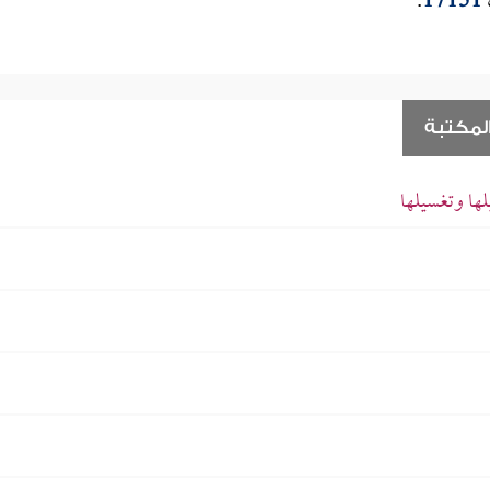
.
17151
لمكتبة
لها وتغسيلها