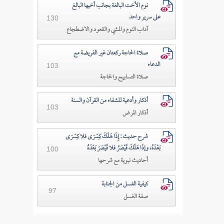
نوم الأخت البالغة بجانب أخيها البالغ
على سرير واحد
130
آداب النوم والمشي والقعود والاضطجاع
صلاة الحاجة ركعتان غير الفريضة مع
الدعاء
103
صلاة التسابيح والحاجة
أذكار وأدعية للشفاء من القرآن والسنة
103
أذكار المرض
شرح حديث: إِذَا هَلَكَ كِسْرَى فلا كِسْرَى
بَعْدَهُ، وإذَا هَلَكَ قَيْصَرُ فلا قَيْصَرَ بَعْدَهُ
100
أحاديث نبوية مع شرحها
كيفية الغسل من الجنابة
97
صفة الغسل