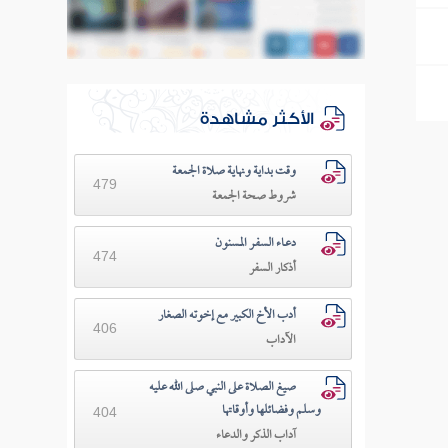
الأكثر مشاهدة
وقت بداية ونهاية صلاة الجمعة
479
شروط صحة الجمعة
دعـاء السفـر المسنون
474
أذكار السفر
أدب الأخ الكبير مع إخوته الصغار
406
الآداب
صيغ الصلاة على النبي صلى الله عليه
وسلم وفضائلها وأوقاتها
404
آداب الذكر والدعاء