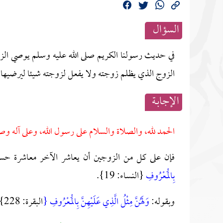
السؤال
في حديث رسولنا الكريم صلى الله عليه وسلم يوصي الزو
الزوج الذي يظلم زوجته ولا يفعل لزوجته شيئا ليرضيها؟
الإجابــة
الحمد لله، والصلاة والسلام على رسول الله، وعلى آله وص
فإن على كل من الزوجين أن يعاشر الآخر معاشرة حسنة
بِالْمَعْرُوفِ
{النساء: 19}.
وبقوله:
وَلَهُنَّ مِثْلُ الَّذِي عَلَيْهِنَّ بِالْمَعْرُوفِ {
البقرة: 228}.