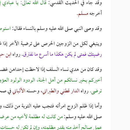
وقد جاء في الحديث القدسي:
قال الله تعالى: يا عبادي
أخرجه
مسلم.
وقد وصى النبي صلى الله عليه وسلم بالنساء فقال:
استوصو
وينبغي لكل من الزوجين الحرص على ترضية الآخر إذا
رضيتك فمتى لم يكن هكذا ما أسرع ما نفترق
. رواه
ابن حب
وقد كان من هدي نساء السلف إذا لاحظت إحداهن غضب 
أخبركم بخير نسائكم من أهل الجنة، الودود الولود الع
ترضى.
رواه
الدار قطني والطبراني،
وحسنه
الألباني
في صحي
وأما إذا ظلم الزوج امرأته فتجب عليه التوبة من ذلك، 
صلى الله عليه وسلم:
من كانت له مظلمة لأخيه من عرضه أو
عمل صالح أخذ منه بقدر مظلمته، وإن لم تكن له حسنات