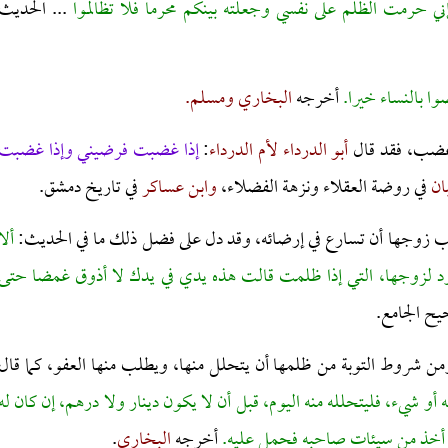
 إني حرمت الظلم على نفسي وجعلته بينكم محرما فلا تظالموا
... الحديث
ا بالنساء خيرا.
أخرجه
البخاري ومسلم.
 غضب، فقد قال
أبو الدرداء لأم الدرداء
:
إذا غضبت فرضيني وإذا غضبت
ان
في روضة العقلاء ونزهة الفضلاء،
وابن عساكر
في تاريخ دمشق.
زوجها أن تسارع في إرضائه، وقد دل على فضل ذلك ما في الحديث:
ألا
ؤود لزوجها، التي إذا ظلمت قالت هذه يدي في يدك لا أذوق غمضا حتى
ح الجامع.
ومن شروط التوبة من ظلمها أن يتحلل منها، ويطلب منها العفو، كما قال
 شيء، فليتحلله منه اليوم، قبل أن لا يكون دينار ولا درهم، إن كان له
 أخذ من سيئات صاحبه فحمل عليه.
أخرجه
البخاري
.