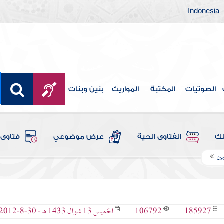
Indonesia
الصوتيات
المكتبة
المواريث
بنين وبنات
لك
الفتاوى الحية
عرض موضوعي
فتاوى 
جين
106792
185927
الخميس 13 شوال 1433 هـ - 30-8-2012 م