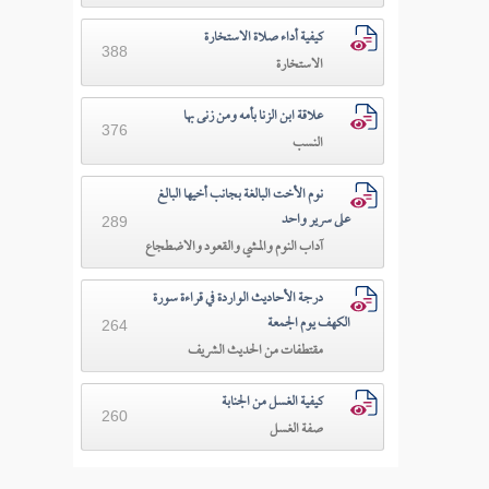
كيفية أداء صلاة الاستخارة
388
الاستخارة
علاقة ابن الزنا بأمه ومن زنى بها
376
النسب
نوم الأخت البالغة بجانب أخيها البالغ
على سرير واحد
289
آداب النوم والمشي والقعود والاضطجاع
درجة الأحاديث الواردة في قراءة سورة
الكهف يوم الجمعة
264
مقتطفات من الحديث الشريف
كيفية الغسل من الجنابة
260
صفة الغسل