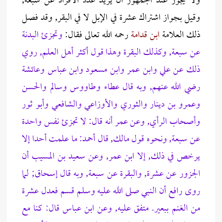
ولا يجوز عند الجمهور أن يزيد عدد الأفراد عن سبعة,
وقيل بجواز اشتراك عشرة في الإبل لا في البقر, وقد فصل
ذلك العلامة
ابن قدامة
رحمه الله تعالى فقال:
وتجزئ البدنة
عن سبعة, وكذلك البقرة وهذا قول أكثر أهل العلم, روي
ذلك عن علي وابن عمر وابن مسعود وابن عباس وعائشة
رضي الله عنهم, وبه قال عطاء وطاووس وسالم والحسن
وعمرو بن دينار والثوري والأوزاعي والشافعي وأبو ثور
وأصحاب الرأي, وعن عمر أنه قال: لا تجزئ نفس واحدة
عن سبعة, ونحوه قول مالك, قال أحمد: ما علمت أحدا إلا
يرخص في ذلك, إلا ابن عمر, وعن سعيد بن المسيب أن
الجزور عن عشرة, والبقرة عن سبعة, وبه قال إسحاق; لما
روى رافع أن النبي صلى الله عليه وسلم قسم فعدل عشرة
من الغنم ببعير. متفق عليه, وعن ابن عباس قال: كنا مع