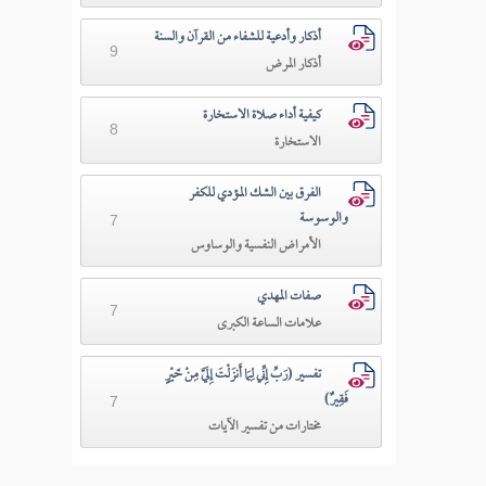
أذكار وأدعية للشفاء من القرآن والسنة
9
أذكار المرض
كيفية أداء صلاة الاستخارة
8
الاستخارة
الفرق بين الشك المؤدي للكفر
والوسوسة
7
الأمراض النفسية والوساوس
صفات المهدي
7
علامات الساعة الكبرى
تفسير (رَبِّ إِنِّي لِمَا أَنزَلْتَ إِلَيَّ مِنْ خَيْرٍ
فَقِيرٌ)
7
مختارات من تفسير الآيات