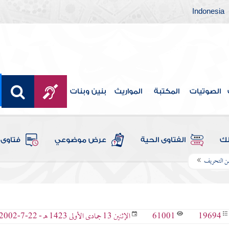
Indonesia
الصوتيات
المكتبة
المواريث
بنين وبنات
لك
الفتاوى الحية
عرض موضوعي
فتاوى 
ن التحريف
61001
19694
الإثنين 13 جمادى الأولى 1423 هـ - 22-7-2002 م