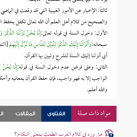
ثالثاً: الإخبار عن الأمور الغيبية التي قد وقعت في الماضي
والصحيح من كلام أهل العلم أن الله تعالى تكفل بحفظ ا
الأول: دخول السنة في قوله تعالى:
إِنَّا نَحْنُ نَزَّلْنَا الذِّكْرَ و
سبحانه:
وَأَنْزَلْنَا إِلَيْكَ الذِّكْرَ لِتُبَيِّنَ لِلنَّاسِ مَا نُزِّلَ إِلَيْهِمْ
[النحل
أي أنزلنا إليك السنة لتشرح وتبين بها القرآن.
الثاني: وعلى فرض عدم دخول السنة في قوله:
إِنَّا نَحْنُ ن
الواجب إلا به فهو واجب، فإن حفظ القرآن بمعانيه وأحكامه
والله أعلم.
مواد ذات صلة
الفتاوى
المقالات
ال
هل ورد في كلام العرب الطمث بمعنى النكاح؟