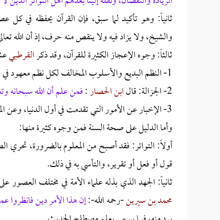
الزيادة والنقصان، ونقله إلينا بعدهم أهل التواتر الذين لا
ثانياً: وهو تأكيد لما سبق، فإن القرآن يحفظه في كل ع
والشيخ، ولا يزاد فيه ولا ينقص منه حرف، إذ أن الله تعا
ثالثاً: وجوه الإعجاز الكثيرة للقرآن، وقد ذكر
القرطبي
عش
1- النظم البديع والأسلوب المخالف لكل نظم معهود في لسان العرب وفي غيرها.
2- الجزالة: قال
ابن الحصار
:
فمن علم أن الله سبحانه وتع
3- الإخبار عن الأمور التي تقدمت في أول الدنيا، وعن المغيبات في المستقبل التي لا يطلع عليها إلا بالوحي.
وأما الدليل على صحة السنة فمن وجوه كثيرة منها:
أولاً: التواتر: فقد أصبح من المعلوم بالضرورة، تحري ا
قول أو فعل أو تقرير، والتأسي به في ذلك.
ثانياً: الجهد الذي بذله علماء الأمة في مختلف العصور 
محمد بن سيرين
-رحمه الله-:
إن هذا الأمر دين فانظروا ع
يرد منه، فيما يسمى بعلم مصطلح الحديث.