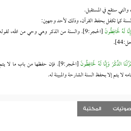
، والتي ستقع في المستقبل.
لسنة كما تكفل بحفظ القرآن، وذلك لأحد وجهين:
َإِنَّا لَهُ لَحَافِظُونَ
[الحجر:9]. والسنة من الذكر وهي وحي من الله، لقوله
:44].
َزَّلْنَا الذِّكْرَ وَإِنَّا لَهُ لَحَافِظُونَ
[الحجر:9]. فإن حفظها من باب ما لا يتم
 لا يتم إلا بحفظ السنة الشارحة والمبينة له.
صوتيات
المكتبة