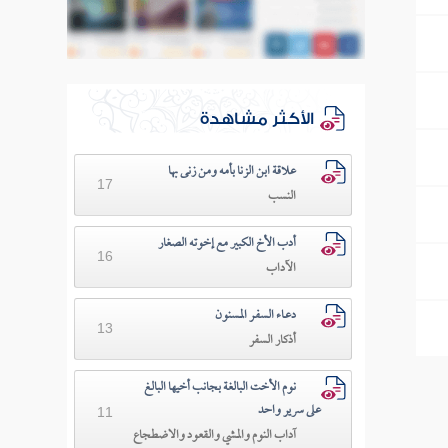
الأكثر مشاهدة
علاقة ابن الزنا بأمه ومن زنى بها
17
النسب
أدب الأخ الكبير مع إخوته الصغار
16
الآداب
دعـاء السفـر المسنون
13
أذكار السفر
نوم الأخت البالغة بجانب أخيها البالغ
على سرير واحد
11
آداب النوم والمشي والقعود والاضطجاع