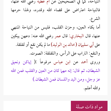
النياحة، كما في الصحيحين عن
أم عطية
رضي الله عنها،
فالنياحة اعتراض على قضاء الله وقدره، ولهذا حرمها
الشرع.
أما بكاء العين، وحزن القلب، فليس من النياحة المنهي
عنها، قال
البخاري:
قال
عمر
رضي الله عنه: دعهن يبكين
على
أبي سليمان (خالد بن الوليد)
ما لم يكن نقع أو لقلقة.
والنقع: التراب على الرأس. واللقلقة: الصوت.
وروى
أحمد
عن
ابن عباس
مرفوعاً :(
إياكن ونعيق
الشيطان، ثم قال: إنه مهما كان من العين والقلب فمن الله
عز وجل، ومن اليد واللسان فمن الشيطان.)
والله أعلم.
مواد ذات صلة