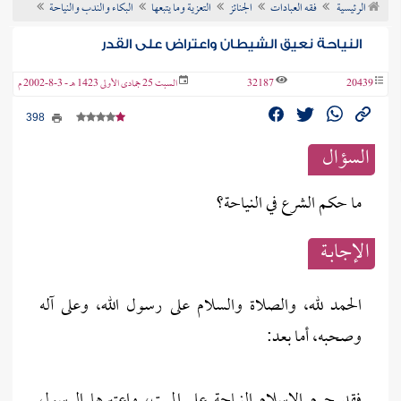
الرئيسية
فقه العبادات
الجنائز
التعزية وما يتبعها
البكاء والندب والنياحة
ن الفتوى
النياحة نعيق الشيطان واعتراض على القدر
20439
32187
السبت 25 جمادى الأولى 1423 هـ - 3-8-2002 م
398
السؤال
ما حكم الشرع في النياحة؟
الإجابــة
الحمد لله، والصلاة والسلام على رسول الله، وعلى آله
وصحبه، أما بعد:
فقد حرم الإسلام النياحة على الميت، واعتبرها الرسول