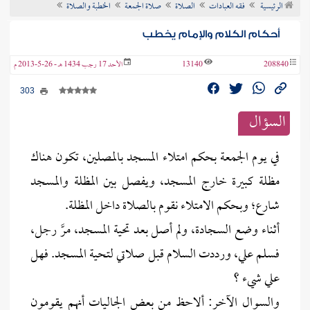
الرئيسية
فقه العبادات
الصلاة
صلاة الجمعة
الخطبة والصلاة
ن الفتوى
أحكام الكلام والإمام يخطب
208840
13140
الأحد 17 رجب 1434 هـ - 26-5-2013 م
303
السؤال
في يوم الجمعة بحكم امتلاء المسجد بالمصلين، تكون هناك
مظلة كبيرة خارج المسجد، ويفصل بين المظلة والمسجد
شارع؛ وبحكم الامتلاء نقوم بالصلاة داخل المظلة.
أثناء وضع السجادة، ولم أصل بعد تحية المسجد، مرَّ رجل،
فسلم علي، ورددت السلام قبل صلاتي لتحية المسجد. فهل
علي شيء ؟
والسوال الآخر: ألاحظ من بعض الجاليات أنهم يقومون