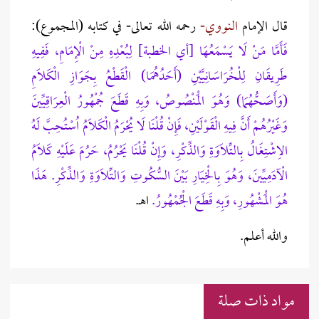
قال الإمام
النووي-
رحمه الله تعالى- في كتابه (المجموع):
فَأَمَّا مَنْ لَا يَسْمَعُهَا [أي الخطبة] لِبُعْدِهِ مِنْ الْإِمَامِ، فَفِيهِ
طَرِيقَانِ لِلْخُرَاسَانِيَّيْنِ (أَحَدُهُمَا) الْقَطْعُ بِجَوَازِ الْكَلَامِ
(وَأَصَحُّهُمَا) وَهُوَ الْمَنْصُوصُ، وَبِهِ قَطَعَ جُمْهُورُ الْعِرَاقِيِّينَ
وَغَيْرُهُمْ أَنَّ فِيهِ الْقَوْلَيْنِ، فَإِنْ قُلْنَا لَا يُحْرَمُ الْكَلَامُ اُسْتُحِبَّ لَهُ
الِاشْتِغَالُ بِالتِّلَاوَةِ وَالذِّكْرِ، وَإِنْ قُلْنَا يَحْرُمُ، حَرُمَ عَلَيْهِ كَلَامُ
الْآدَمِيِّينَ، وَهُوَ بِالْخِيَارِ بَيْنَ السُّكُوتِ وَالتِّلَاوَةِ وَالذِّكْرِ. هَذَا
هُوَ الْمَشْهُورِ، وَبِهِ قَطَعَ الْجُمْهُورُ.
اهـ.
والله أعلم.
مواد ذات صلة