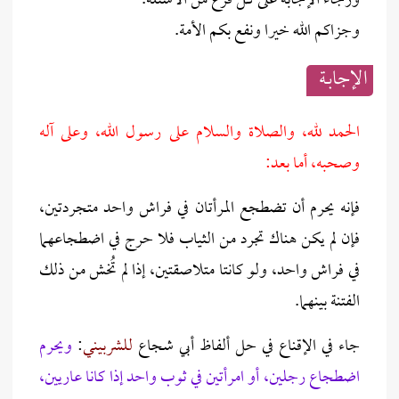
ورجاء الإجابة على كل فرع من الأسئلة.
وجزاكم الله خيرا ونفع بكم الأمة.
الإجابــة
الحمد لله، والصلاة والسلام على رسول الله، وعلى آله
وصحبه، أما بعد:
فإنه يحرم أن تضطجع المرأتان في فراش واحد متجردتين،
فإن لم يكن هناك تجرد من الثياب فلا حرج في اضطجاعهما
في فراش واحد، ولو كانتا متلاصقتين، إذا لم تُخش من ذلك
الفتنة بينهما.
جاء في الإقناع في حل ألفاظ أبي شجاع
للشربيني
:
ويحرم
اضطجاع رجلين، أو امرأتين في ثوب واحد إذا كانا عاريين،