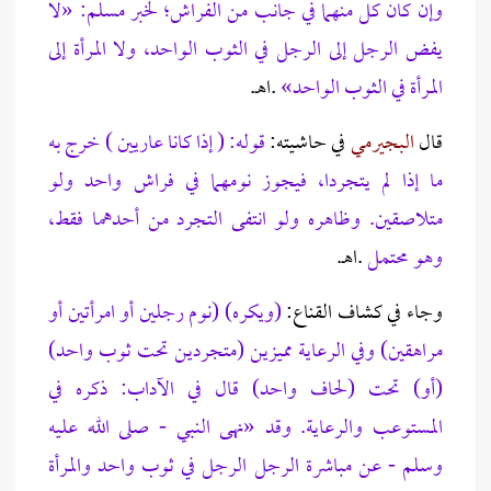
وإن كان كل منهما في جانب من الفراش؛ لخبر مسلم: «لا
يفض الرجل إلى الرجل في الثوب الواحد، ولا المرأة إلى
المرأة في الثوب الواحد»
.اهـ.
قال
البجيرمي
في حاشيته:
قوله: ( إذا كانا عاريين ) خرج به
ما إذا لم يتجردا، فيجوز نومهما في فراش واحد ولو
متلاصقين. وظاهره ولو انتفى التجرد من أحدهما فقط،
وهو محتمل
.اهـ.
وجاء في كشاف القناع:
(ويكره) (نوم رجلين أو امرأتين أو
مراهقين) وفي الرعاية مميزين (متجردين تحت ثوب واحد)
(أو) تحت (لحاف واحد) قال في الآداب: ذكره في
المستوعب والرعاية. وقد «نهى النبي - صلى الله عليه
وسلم - عن مباشرة الرجل الرجل في ثوب واحد والمرأة