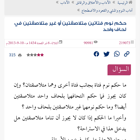
الرئيسية
الآداب والأخلاق والرقائق
الآداب
ن الفتوى
آداب النوم والمشي والقعود والاضطجاع
حكم نوم فتاتين متلاصقتين أو غير متلاصقتين في
لحاف واحد
219073
90981
الثلاثاء 6 ذو القعدة 1434 هـ - 10-9-2013 م
315
السؤال
ما حكم نوم فتاة بجانب فتاة أخرى وهما متلاصقتان؟ وإن
كان يجوز فما حكم التحافهما بلحاف واحد متلاصقتين
أيضا؟ وما حكم نومهما غير متلاصقتين بلحاف واحد ؟
وأخيرا ما الحكم إذا كان لا يجوز أن تناما متلاصقتين هل
يدخل هذا في الاستراحة؟