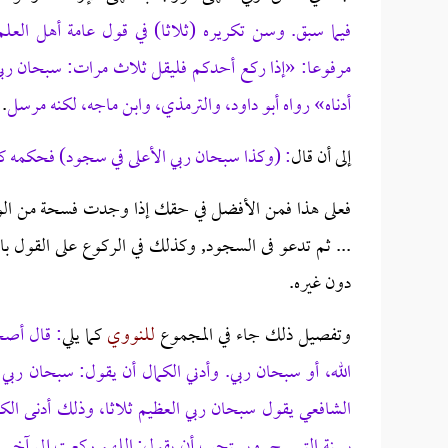
فيما سبق. وسن تكريره (ثلاثا) في قول عامة أهل العل
مرفوعا: «إذا ركع أحدكم فليقل ثلاث مرات: سبحان ربي 
أدناه» رواه أبو داود، والترمذي، وابن ماجه، لكنه مرسل
.
إلى أن قال
: (وكذا سبحان ربي الأعلى في سجود) فحكمه كتس
فعلى هذا فمن الأفضل في حقك إذا وجدت فسحة من الوق
... ثم تدعو فى السجود, وكذلك في الركوع على القول ب
دون غيره.
وتفصيل ذلك جاء في المجموع
للنووي
كما يلي
: قال أصح
الله، أو سبحان ربي. وأدني الكمال أن يقول: سبحان رب
الشافعي يقول سبحان ربي العظيم ثلاثا، وذلك أدنى الكمال
بسنة التسبيح. ويستحب أن يقول: اللهم ركعت إلي آخر ح