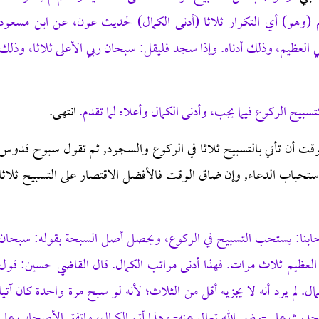
م (وهو) أي التكرار ثلاثا (أدنى الكمال) لحديث عون، عن ابن مسعود
العظيم، وذلك أدناه. وإذا سجد فليقل: سبحان ربي الأعلى ثلاثا، وذلك
بيح الركوع فيما يجب، وأدنى الكمال وأعلاه لما تقدم.
انتهى.
ت أن تأتي بالتسبيح ثلاثا في الركوع والسجود, ثم تقول سبوح قدوس
استحباب الدعاء, وإن ضاق الوقت فالأفضل الاقتصار على التسبيح ثلاثا
ابنا: يستحب التسبيح في الركوع، ويحصل أصل السبحة بقوله: سبحان
ي العظيم ثلاث مرات. فهذا أدنى مراتب الكمال. قال القاضي حسين: قول
. لم يرد أنه لا يجزيه أقل من الثلاث؛ لأنه لو سبح مرة واحدة كان آتيا
ديث علي -رضي الله تعالي عنه- وهذا أتم الكمال، واتفق الأصحاب على