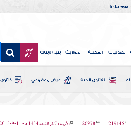
Indonesia
الصوتيات
المكتبة
المواريث
بنين وبنات
لك
الفتاوى الحية
عرض موضوعي
فتاوى 
26978
219145
الأربعاء 7 ذو القعدة 1434 هـ - 11-9-2013 م