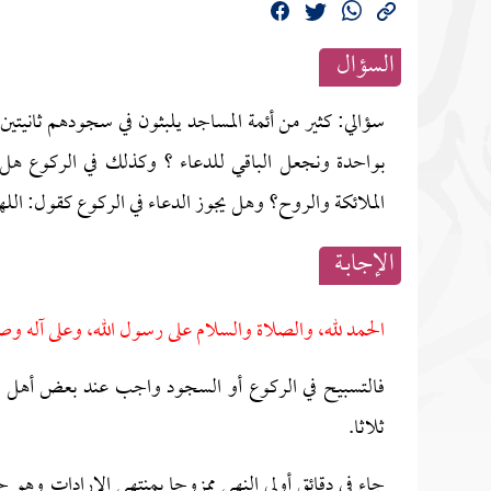
السؤال
سؤالي: كثير من أئمة المساجد يلبثون في سجودهم ثانيتين 
بواحدة ونجعل الباقي للدعاء ؟ وكذلك في الركوع هل ن
الملائكة والروح؟ وهل يجوز الدعاء في الركوع كقول: الله
الإجابــة
الحمد لله، والصلاة والسلام على رسول الله، وعلى آله وص
فالتسبيح في الركوع أو السجود واجب عند بعض أهل ا
ثلاثا.
جاء في دقائق أولي النهى ممزوجا بمنتهى الإرادات وهو ح