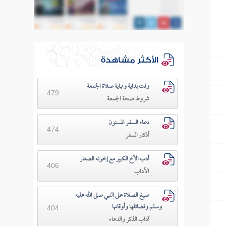
الأكثر مشاهدة
وقت بداية ونهاية صلاة الجمعة
479
شروط صحة الجمعة
دعـاء السفـر المسنون
474
أذكار السفر
أدب الأخ الكبير مع إخوته الصغار
406
الآداب
صيغ الصلاة على النبي صلى الله عليه
وسلم وفضائلها وأوقاتها
404
آداب الذكر والدعاء