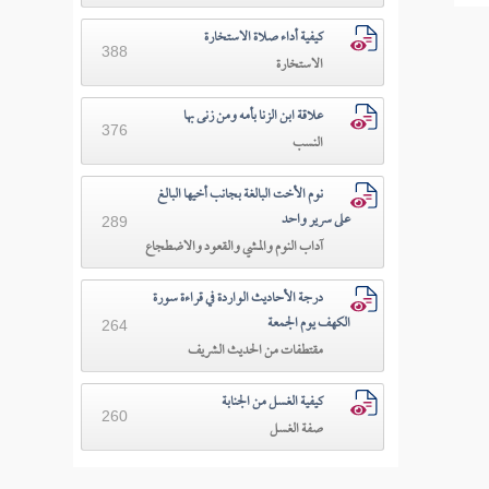
كيفية أداء صلاة الاستخارة
388
الاستخارة
علاقة ابن الزنا بأمه ومن زنى بها
376
النسب
نوم الأخت البالغة بجانب أخيها البالغ
على سرير واحد
289
آداب النوم والمشي والقعود والاضطجاع
درجة الأحاديث الواردة في قراءة سورة
الكهف يوم الجمعة
264
مقتطفات من الحديث الشريف
كيفية الغسل من الجنابة
260
صفة الغسل