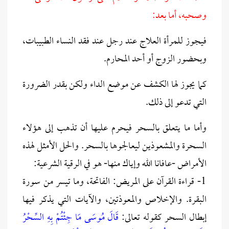
وصحبه، أما بعد:
فيجوز للمرأة العلاج عند رجل عند فقد النساء الطبيبات،
وبحضور الزوج أو أحد المحارم.
كما يجوز لها الكشف عن موضع الداء ولكن بقدر الضرورة
التي تدعو إلى ذلك.
وأما ما يتعلق بالسحر فيحرم عليها أن تذهب إلى هؤلاء
السحرة والمشعوذين ليعالجوها بالسحر. والحل الأمثل لهذه
الأمراض -عافانا الله وإياك منها- هو في الرقية الشرعية:
1- قراءة القرآن على المريض: الفاتحة، وما تيسر من سورة
البقرة. والإخلاص والمعوذتين، والآيات التي يذكر فيها
إبطال السحر كقوله تعالى:
قَالَ مُوسَى مَا جِئْتُمْ بِهِ السِّحْرُ