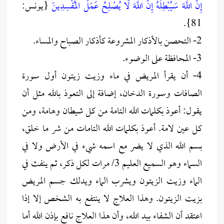
إِنَّ اللَّهَ سَيُبْطِلُهُ إِنَّ اللَّهَ لَا يُصْلِحُ عَمَلَ الْمُفْسِدِينَ
{يونس:
81}.
2- التحصن بالأذكار المشروعة كأذكار الصباح والمساء.
3- المحافظة على الوضوء.
4- أن يقرأ المريض في ماء وزيت زيتون أول سورة
الصافات وسورة الدخان، إضافة إلى التعوذ بالله مثل أن
يقول: أعوذ بكلمات الله التامة من كل شيطان وهامة، ومن
كل عين لامة. أعوذ بكلمات الله التامات من شر ما خلق،
بسم الله الذي لا يضر مع اسمه شيء في الأرض ولا في
السماء وهو السميع العليم 3/ مرات لكل ذكر، ثم ينفث في
الماء وزيت الزيتون ويشرب الماء ويدلك جسم المريض
بزيت الزيتون. وهذا العلاج لا ينتفع به الشخص إلا إذا
اعتقد أن الشفاء بيد الله، وأن هذا العلاج نافع بإذن الله أما