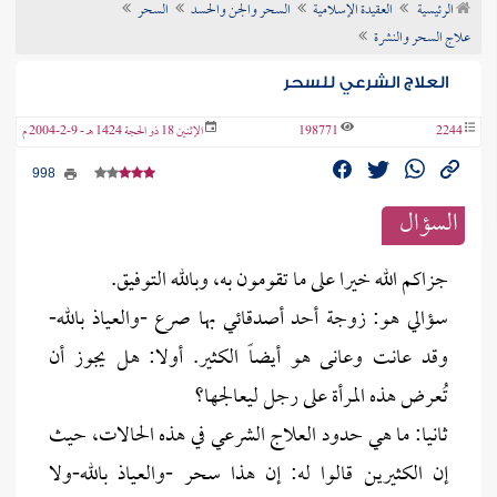
الرئيسية
العقيدة الإسلامية
السحر والجن والحسد
السحر
ن الفتوى
علاج السحر والنشرة
العلاج الشرعي للسحر
2244
198771
الإثنين 18 ذو الحجة 1424 هـ - 9-2-2004 م
998
السؤال
جزاكم الله خيرا على ما تقومون به، وبالله التوفيق.
سؤالي هو: زوجة أحد أصدقائي بها صرع -والعياذ بالله-
وقد عانت وعانى هو أيضاً الكثير. أولا: هل يجوز أن
تُعرض هذه المرأة على رجل ليعالجها؟
ثانيا: ما هي حدود العلاج الشرعي في هذه الحالات، حيث
إن الكثيرين قالوا له: إن هذا سحر -والعياذ بالله-ولا