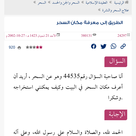
الرئيسية
العقيدة الإسلامية
السحر والجن والحسد
السحر
ن الفتوى
علاج السحر والنشرة
الطريق إلى معرفة مكان السحر
24297
380131
الأحد 21 شعبان 1423 هـ - 27-10-2002 م
920
السؤال
أنا صاحبة السؤال رقم44535 وهو عن السحر ، أريد أن
أعرف مكان السحر في البيت وكيف يمكنني استخراجه
.وشكرا
الإجابــة
الحمد لله، والصلاة والسلام على رسول الله، وعلى آله