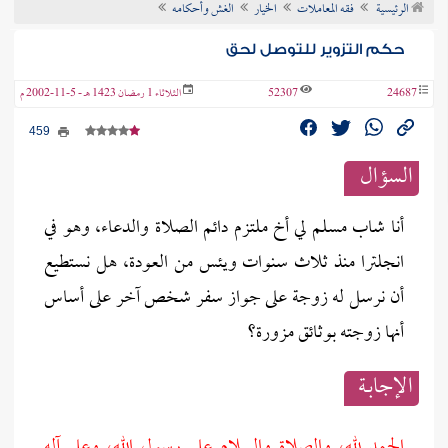
الرئيسية
فقه المعاملات
الخيار
الغش وأحكامه
ن الفتوى
حكم التزوير للتوصل لحق
24687
52307
الثلاثاء 1 رمضان 1423 هـ - 5-11-2002 م
459
السؤال
أنا شاب مسلم لي أخ ملتزم دائم الصلاة والدعاء، وهو في
انجلترا منذ ثلاث سنوات ويئس من العودة، هل نستطيع
أن نرسل له زوجة على جواز سفر شخص آخر على أساس
أنها زوجته بوثائق مزورة؟
الإجابــة
الحمد لله، والصلاة والسلام على رسول الله، وعلى آله