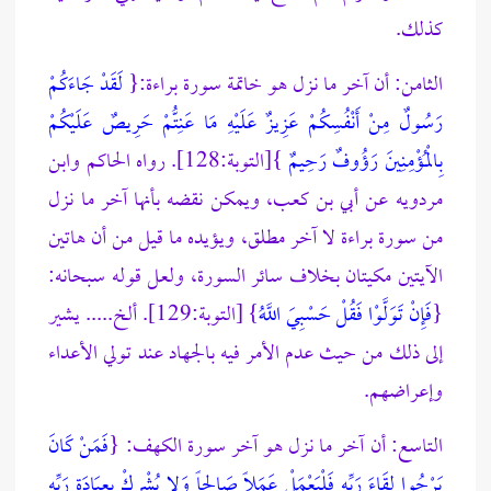
كذلك.
الثامن: أن آخر ما نزل هو خاتمة سورة براءة:{
لَقَدْ جَاءَكُمْ
رَسُولٌ مِنْ أَنْفُسِكُمْ عَزِيزٌ عَلَيْهِ مَا عَنِتُّمْ حَرِيصٌ عَلَيْكُمْ
بِالْمُؤْمِنِينَ رَؤُوفٌ رَحِيمٌ
}[التوبة:128]. رواه الحاكم وابن
مردويه عن أبي بن كعب، ويمكن نقضه بأنها آخر ما نزل
من سورة براءة لا آخر مطلق، ويؤيده ما قيل من أن هاتين
الآيتين مكيتان بخلاف سائر السورة، ولعل قوله سبحانه:
{
فَإِنْ تَوَلَّوْا فَقُلْ حَسْبِيَ اللَّهُ
} [التوبة:129]. ألخ..... يشير
إلى ذلك من حيث عدم الأمر فيه بالجهاد عند تولي الأعداء
وإعراضهم.
التاسع: أن آخر ما نزل هو آخر سورة الكهف: {
فَمَنْ كَانَ
يَرْجُوا لِقَاءَ رَبِّهِ فَلْيَعْمَلْ عَمَلاً صَالِحاً وَلا يُشْرِكْ بِعِبَادَةِ رَبِّهِ