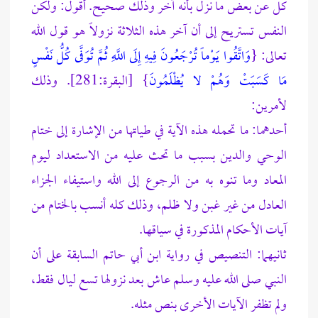
كلٌ عن بعض ما نزل بأنه آخر وذلك صحيح. أقول: ولكن
النفس تستريح إلى أن آخر هذه الثلاثة نزولاً هو قول الله
تعالى: {
وَاتَّقُوا يَوْماً تُرْجَعُونَ فِيهِ إِلَى اللَّهِ ثُمَّ تُوَفَّى كُلُّ نَفْسٍ
مَا كَسَبَتْ وَهُمْ لا يُظْلَمُونَ
} [البقرة:281]. وذلك
لأمرين:
أحدهما: ما تحمله هذه الآية في طياتها من الإشارة إلى ختام
الوحي والدين بسبب ما تحث عليه من الاستعداد ليوم
المعاد وما تنوه به من الرجوع إلى الله واستيفاء الجزاء
العادل من غير غبن ولا ظلم، وذلك كله أنسب بالختام من
آيات الأحكام المذكورة في سياقها.
ثانيهما: التنصيص في رواية ابن أبي حاتم السابقة على أن
النبي صلى الله عليه وسلم عاش بعد نزولها تسع ليال فقط،
ولم تظفر الآيات الأخرى بنص مثله.