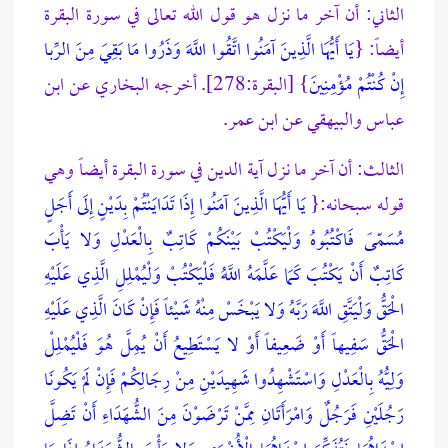
الثاني: أن آخر ما نزل هو قول الله تعالى في سورة البقرة
أيضاً: {
يَا أَيُّهَا الَّذِينَ آمَنُوا اتَّقُوا اللَّهَ وَذَرُوا مَا بَقِيَ مِنَ الرِّبا
إِنْ كُنْتُمْ مُؤْمِنِينَ
} [البقرة:278]. أخرجه البخاري عن ابن
عباس والبيهقي عن ابن عمر.
الثالث: أن آخر ما نزل آية الدين في سورة البقرة أيضاً وهي
قوله سبحانه:{
يَا أَيُّهَا الَّذِينَ آمَنُوا إِذَا تَدَايَنْتُمْ بِدَيْنٍ إِلَى أَجَلٍ
مُسَمّىً فَاكْتُبُوهُ وَلْيَكْتُبْ بَيْنَكُمْ كَاتِبٌ بِالْعَدْلِ وَلا يَأْبَ
كَاتِبٌ أَنْ يَكْتُبَ كَمَا عَلَّمَهُ اللَّهُ فَلْيَكْتُبْ وَلْيُمْلِلِ الَّذِي عَلَيْهِ
الْحَقُّ وَلْيَتَّقِ اللَّهَ رَبَّهُ وَلا يَبْخَسْ مِنْهُ شَيْئاً فَإِنْ كَانَ الَّذِي عَلَيْهِ
الْحَقُّ سَفِيهاً أَوْ ضَعِيفاً أَوْ لا يَسْتَطِيعُ أَنْ يُمِلَّ هُوَ فَلْيُمْلِلْ
وَلِيُّهُ بِالْعَدْلِ وَاسْتَشْهِدُوا شَهِيدَيْنِ مِنْ رِجَالِكُمْ فَإِنْ لَمْ يَكُونَا
رَجُلَيْنِ فَرَجُلٌ وَامْرَأَتَانِ مِمَّنْ تَرْضَوْنَ مِنَ الشُّهَدَاءِ أَنْ تَضِلَّ