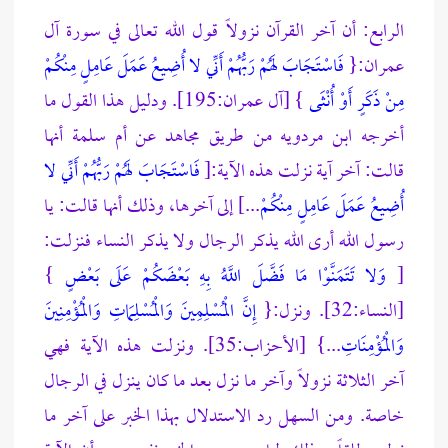
الرابع: أن آخر القرآن نزولاً قول الله تعالى في سورة آل
عمران:{
فَاسْتَجَابَ لَهُمْ رَبُّهُمْ أَنِّي لا أُضِيعُ عَمَلَ عَامِلٍ مِنْكُمْ
مِنْ ذَكَرٍ أَوْ أُنْثَى
} [آل عمران:195]. ودليل هذا القول ما
أخرجه ابن مردويه من طريق مجاهد عن أم سلمة أنها
قالت: آخر آية نزلت هذه الآية:[
فَاسْتَجَابَ لَهُمْ رَبُّهُمْ أَنِّي لا
أُضِيعُ عَمَلَ عَامِلٍ مِنْكُمْ
...] إلى آخرها، وذلك أنها قالت: يا
رسول الله أرى الله يذكر الرجال ولا يذكر النساء فنزلت:
[
وَلا تَتَمَنَّوْا مَا فَضَّلَ اللَّهُ بِهِ بَعْضَكُمْ عَلَى بَعْضٍ
}
[النساء:32]. ونزل:{
إِنَّ الْمُسْلِمِينَ وَالْمُسْلِمَاتِ وَالْمُؤْمِنِينَ
وَالْمُؤْمِنَاتِ
...} [الأحزاب:35]. ونزلت هذه الآية فهي
آخر الثلاثة نزولاً وآخر ما نزل بعد ما كان ينزل في الرجال
خاصة. ومن السهل رد الاستدلال بهذا الخبر على آخر ما