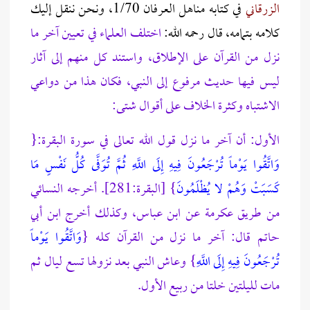
الزرقاني
في كتابه مناهل العرفان 1/70، ونحن ننقل إليك
كلامه بتمامه، قال رحمه الله:
اختلف العلماء في تعيين آخر ما
نزل من القرآن على الإطلاق، واستند كل منهم إلى آثار
ليس فيها حديث مرفوع إلى النبي، فكان هذا من دواعي
الاشتباه وكثرة الخلاف على أقوال شتى:
الأول: أن آخر ما نزل قول الله تعالى في سورة البقرة:{
وَاتَّقُوا يَوْماً تُرْجَعُونَ فِيهِ إِلَى اللَّهِ ثُمَّ تُوَفَّى كُلُّ نَفْسٍ مَا
كَسَبَتْ وَهُمْ لا يُظْلَمُونَ
} [البقرة:281]. أخرجه النسائي
من طريق عكرمة عن ابن عباس، وكذلك أخرج ابن أبي
حاتم قال: آخر ما نزل من القرآن كله {
وَاتَّقُوا يَوْماً
تُرْجَعُونَ فِيهِ إِلَى اللَّهِ
} وعاش النبي بعد نزولها تسع ليال ثم
مات لليلتين خلتا من ربيع الأول.