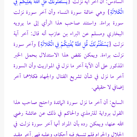
السادس: أن آخر آية نزلت {
يَسْتَفْتُونَكَ قُلِ اللَّهُ يُفْتِيكُمْ فِي
الْكَلالَةِ
} وهي خاتمة سورة النساء وأن آخر سورة نزلت
سورة براءة. واستند صاحب هذا الرأي إلى ما يرويه
البخاري ومسلم عن البراء بن عازب أنه قال: آخر آية
نزلت {
يَسْتَفْتُونَكَ قُلِ اللَّهُ يُفْتِيكُمْ فِي الْكَلالَةِ
} وآخر سورة
نزلت براءة. ويمكن نقض هذا الاستدلال بحمل الخبر
المذكور على أن الآية آخر ما نزل في المواريث وأن السورة
آخر ما نزل في شأن تشريع القتال والجهاد فكلاهما آخر
إضافي لا حقيقي.
السابع: أن آخر ما نزل سورة المائدة واحتج صاحب هذا
القول برواية للترمذي والحاكم في ذلك عن عائشة رضي
الله عنها، ويمكن رده بأن المراد أنها آخر سورة نزلت في
الحلال والحرام فلم تنسخ فيه أحكام، وعليه فهي آخر مقيد