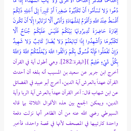
إِحْدَاهُمَا فَتُذَكِّرَ إِحْدَاهُمَا الْأُخْرَى وَلا يَأْبَ الشُّهَدَاءُ إِذَا مَا
دُعُوا وَلا تَسْأَمُوا أَنْ تَكْتُبُوهُ صَغِيراً أَوْ كَبِيراً إِلَى أَجَلِهِ ذَلِكُمْ
أَقْسَطُ عِنْدَ اللَّهِ وَأَقْوَمُ لِلشَّهَادَةِ وَأَدْنَى أَلَّا تَرْتَابُوا إِلَّا أَنْ تَكُونَ
تِجَارَةً حَاضِرَةً تُدِيرُونَهَا بَيْنَكُمْ فَلَيْسَ عَلَيْكُمْ جُنَاحٌ أَلَّا
تَكْتُبُوهَا وَأَشْهِدُوا إِذَا تَبَايَعْتُمْ وَلا يُضَارَّ كَاتِبٌ وَلا شَهِيدٌ
وَإِنْ تَفْعَلُوا فَإِنَّهُ فُسُوقٌ بِكُمْ وَاتَّقُوا اللَّهَ وَيُعَلِّمُكُمُ اللَّهُ وَاللَّهُ
بِكُلِّ شَيْءٍ عَلِيمٌ
}[البقرة:282]. وهي أطول آية في القرآن
أخرج ابن جرير عن سعيد بن المسيب أنه بلغه أن أحدث
القرآن عهداً بالعرش آية الدين، أخرج أبو عبيد في الفضائل
عن ابن شهاب قال: آخر القرآن عهداً بالعرش آية الربا وآية
الدين، ويمكن الجمع بين هذه الأقوال الثلاثة بما قاله
السيوطي رضي الله عنه من أن الظاهر أنها نزلت دفعة
واحدة كترتيبها في المصحف لأنها في قصة واحدة، فأخبر