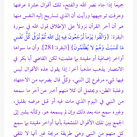
جميعاً إذا جاء نصر الله والفتح، تلك أقوال عشرة عرفتها
وعرفت توجيهها ورأيت أن الذي تستريح إليه النفس منها
هو أن آخر القرآن نزولاً على الإطلاق قول الله في سورة
البقرة: {
وَاتَّقُوا يَوْماً تُرْجَعُونَ فِيهِ إِلَى اللَّهِ ثُمَّ تُوَفَّى كُلُّ نَفْسٍ
مَا كَسَبَتْ وَهُمْ لا يُظْلَمُونَ
} [البقرة:281]. وأن ما سواها
أواخر إضافية أو مقيدة بما علمت؛ لكن القاضي أبا بكر في
الانتصار يذهب مذهباً آخر: إذا يقول هذه الأقوال ليس
فيها شيء مرفوع إلى النبي، وكلٌ قال بضرب من الاجتهاد
وغلبة الظن، ويحتمل أن كلا منهم أخبر عن آخر ما سمعه
من النبي في اليوم الذي مات فيه أو قبل مرضه بقليل،
وغيره سمع منه بعد ذلك وإن لم يسمعه هو. وكأنه يشير إلى
الجمع بين تلك الأقوال المتشعبة بأنها أواخر مقيدة بما سمع
كل منهم من النبي وهي طريقة مريحة غير أنها لا تلقي