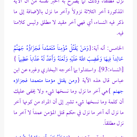
نزل مطلقاً، وذلك لما يصرح به الخبر نفسه من أن الآية
المذكورة آخر الثلاثة نزولاً وآخر ما نزل بالإضافة إلى ما
ذكر فيه النساء، أي فهي آخر مقيد لا مطلق وليس كلامنا
فيه.
الخامس: أنه آية:{
وَمَنْ يَقْتُلْ مُؤْمِناً مُتَعَمِّداً فَجَزَاؤُهُ جَهَنَّمُ
خَالِداً فِيهَا وَغَضِبَ اللَّهُ عَلَيْهِ وَلَعَنَهُ وَأَعَدَّ لَهُ عَذَاباً عَظِيماً
}
[النساء:93]. واستدلوا بما أخرجه البخاري وغيره عن ابن
عباس قال هذه الآية {
ومن يقتل مؤمنا متعمدا فجزاؤه
جهنم
}هي آخر ما نزل وما نسخها شيء ولا يخفى عليك
أن كلمة وما نسخها شيء تشير إلى أن المراد من كونها آخر
ما نزل أنه آخر ما نزل في حكم قتل المؤمن عمداً لا آخر ما
نزل مطلقاً.