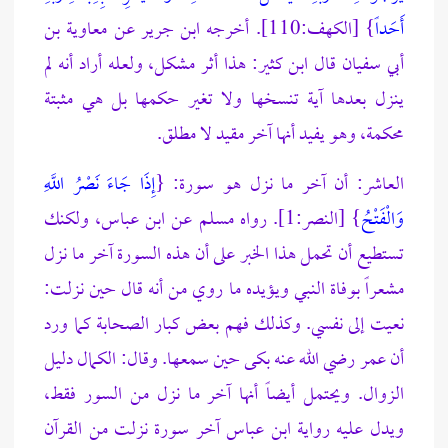
أَحَداً
} [الكهف:110]. أخرجه ابن جرير عن معاوية بن
أبي سفيان قال ابن كثير: هذا أثر مشكل، ولعله أراد أنه لم
ينزل بعدها آية تنسخها ولا تغير حكمها بل هي مثبتة
محكمة، وهو يفيد أنها آخر مقيد لا مطلق.
العاشر: أن آخر ما نزل هو سورة: {
إِذَا جَاءَ نَصْرُ اللَّهِ
وَالْفَتْحُ
} [النصر:1]. رواه مسلم عن ابن عباس، ولكنك
تستطيع أن تحمل هذا الخبر على أن هذه السورة آخر ما نزل
مشعراً بوفاة النبي ويؤيده ما روي من أنه قال حين نزلت:
نعيت إلى نفسي. وكذلك فهم بعض كبار الصحابة كما ورد
أن عمر رضي الله عنه بكى حين سمعها. وقال: الكمال دليل
الزوال. ويحتمل أيضاً أنها آخر ما نزل من السور فقط،
ويدل عليه رواية ابن عباس آخر سورة نزلت من القرآن