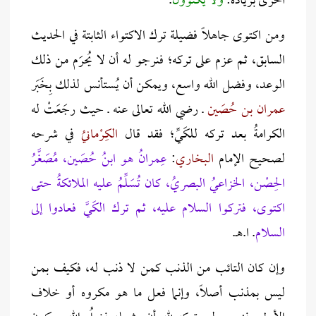
أخرى بزيادة:
ولا يكتوون
.
ومن اكتوى جاهلاً فضيلة ترك الاكتواء الثابتة في الحديث
السابق، ثم عزم على تركه؛ فنرجو له أن لا يُحرَم من ذلك
الوعد، وفضل الله واسع، ويمكن أن يُستأنس لذلك بِخَبَر
عمران بن حُصَين
ـ رضي الله تعالى عنه ـ حيث رجَعَتْ له
الكرامةُ بعد تركه للكَيِّ؛ فقد قال
الكِرْمانيُ
في شرحه
لصحيح الإمام
البخاري
:
عِمرانُ هو ابنُ حُصَين، مُصَغَّرُ
الحِصْن، الخزاعيُ البصريُ، كان تُسَلِّمُ عليه الملائكةُ حتى
اكتوى، فتركوا السلام عليه، ثم ترك الكَيَّ فعادوا إلى
السلام
. ا.هـ.
وإن كان التائب من الذنب كمن لا ذنب له، فكيف بمن
ليس بمذنب أصلاً، وإنما فعل ما هو مكروه أو خلاف