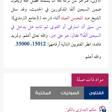
الأولى، فنرجو لمن تركه لله أن يشمله فضلُ الله ويكون
ضمن السبعين ألفًا المذكورين في الحديث، وقد سئل
الشيخ
عبد المحسن العباد
أثناء شرحه لـ (جامع الترمذي):
من سبق أن استرقى أو اكتوى ثم تاب هل يدخل في
السبعين ألفًا؟ فقال: هو على خير
. والله تعالى أعلم. ولمزيد
فائدة، انظر الفتويين التالية أرقامهما:
15012
،
35000
.
والله أعلم.
مواد ذات صلة
الفتاوى
الصوتيات
المكتبة
حكم التداوي بالكيّ