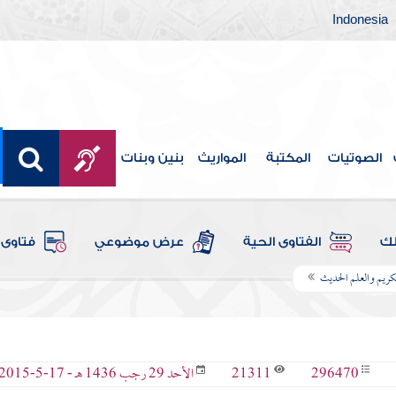
Indonesia
الصوتيات
المكتبة
المواريث
بنين وبنات
لك
الفتاوى الحية
عرض موضوعي
فتاوى 
لكريم والعلم الحديث
21311
296470
الأحد 29 رجب 1436 هـ - 17-5-2015 م