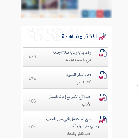
الأكثر مشاهدة
وقت بداية ونهاية صلاة الجمعة
479
شروط صحة الجمعة
دعـاء السفـر المسنون
474
أذكار السفر
أدب الأخ الكبير مع إخوته الصغار
406
الآداب
صيغ الصلاة على النبي صلى الله عليه
وسلم وفضائلها وأوقاتها
404
آداب الذكر والدعاء