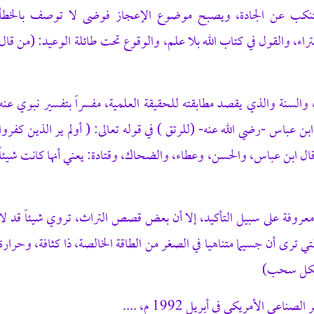
يتنكب عن الجادة، ويصبح موضوع الإعجاز فوضى لا توصف بالخطأ
اء، والقول في كتاب الله بلا علم، والوقوع تحت طائلة الوعيد: (من قال
والسنة والذي يقصد مطابقته للحقيقة العلمية، مفسراً بتفسير نبوي عنه
ن عباس -رضي الله عنه- (للرتق ) في قوله تعالى: ( أولم ير الذين كفروا
 قال ابن عباس، والحسن، وعطاء، والضحاك، وقتادة: يعني أنها كانت شيئاً
ر معروفة على سبيل التأكيد، إلا أن بعض قصص التراث، تروي شيئاً قد لا
لتي ترى أن جسيما متناهيا في الصغر من الطاقة الخالصة، ذا كثافة، وحرارة
ي شكل سحب)
اعي الأمريكي في أبريل 1992 م، ....