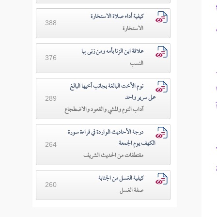
كيفية أداء صلاة الاستخارة
388
الاستخارة
علاقة ابن الزنا بأمه ومن زنى بها
376
النسب
نوم الأخت البالغة بجانب أخيها البالغ
على سرير واحد
289
آداب النوم والمشي والقعود والاضطجاع
درجة الأحاديث الواردة في قراءة سورة
الكهف يوم الجمعة
264
مقتطفات من الحديث الشريف
كيفية الغسل من الجنابة
260
صفة الغسل