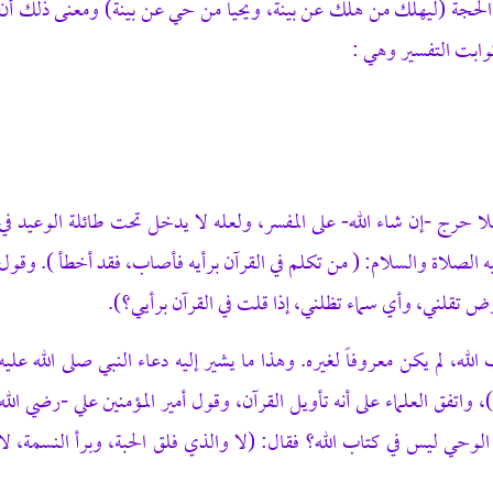
 الحجة (ليهلك من هلك عن بينة، ويحيا من حي عن بينة) ومعنى ذلك أن
ثوابت التفسير وهي :
فلا حرج -إن شاء الله- على المفسر، ولعله لا يدخل تحت طائلة الوعيد في
ه الصلاة والسلام: ( من تكلم في القرآن برأيه فأصاب، فقد أخطأ ). وقول
 تقلني، وأي سماء تظلني، إذا قلت في القرآن برأيي؟).
لله، لم يكن معروفاً لغيره. وهذا ما يشير إليه دعاء النبي صلى الله عليه
واتفق العلماء على أنه تأويل القرآن، وقول أمير المؤمنين علي -رضي الله
لوحي ليس في كتاب الله؟ فقال: (لا والذي فلق الحبة، وبرأ النسمة، لا