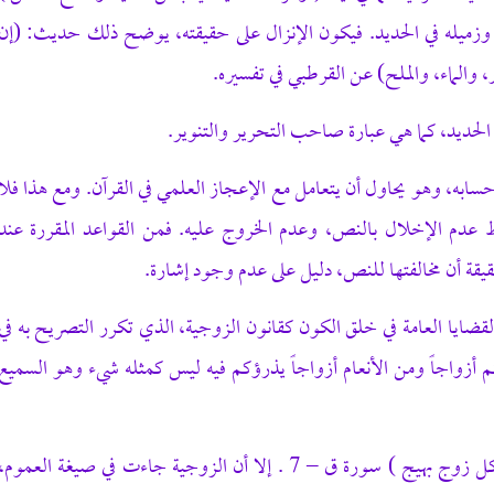
 وزميله في الحديد. فيكون الإنزال على حقيقته، يوضح ذلك حديث: (إن
ر، والماء، والملح) عن القرطبي في تفسيره.
 الحديد، كما هي عبارة صاحب التحرير والتنوير.
به، وهو يحاول أن يتعامل مع الإعجاز العلمي في القرآن. ومع هذا فلا
ط عدم الإخلال بالنص، وعدم الخروج عليه. فمن القواعد المقررة عند
قيقة أن مخالفتها للنص، دليل على عدم وجود إشارة.
ضايا العامة في خلق الكون كقانون الزوجية، الذي تكرر التصريح به في
م أزواجاً ومن الأنعام أزواجاً يذرؤكم فيه ليس كمثله شيء وهو السميع
كذلك فإن الزوجية وردت في النبات: ( وأنبتنا فيها من كل زوج بهيج ) سورة ق – 7 . إلا أن الزوجية جاءت في صيغة العموم،