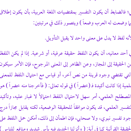
؛ فالضابط أن يكون التفسير بمقتضيات اللغة العربية، بأن يكون إطلاق
فيما وضعت له العرب وضعاً ) ويتصور ذلك في مرتبتين:
نه لفظ لا يدل على معنى واحد لا يقبل التأويل.
 أحد معانيه، أن يكون اللفظ حقيقة عرفية، أو شرعية. إذا لم يكن اللفظ
ن الحقيقة إلى المجاز، وعن الظاهر إلى المعنى المرجوح، فإن الأمر سيكون
لتي تقتضي وجود قرينة من نص آخر، أو قياس مع احتمال اللفظ للمعنى
علمية إذا كانت أكيدة فـ (خضراً ) في قوله تعالى: ( فأخرجنا منه خضراً ) هو
مصطلح العلمي، أمر سهل لاحتمال اللفظ احتمالاً لا غبار عليه، وتأكيد
التفسير العلمي، قد يكون موافقاً للحقيقة الوضعية، لكنه يقابل مجازاً درج
جود تفسير نبوي، ولا صحابي، فإن اطمأن إلى ذلك، أمكن حمل اللفظ على
لحقيقة القرآنية كما في آية: ( وأنزلنا الحديد فيه بأس شديد ومنافع للناس )