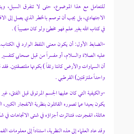
للتعامل مع هذا الموضوع، حتى لا تتفرق السبل، و
الاجتهادي، بل يجب أن توصم بالخطر الذي يصل إلى الافتر
في كتاب الله بغير علم فهو مخطئ ولو كان مصيباً ) .
-الضابط الأول: أن يكون معنى اللفظ الوارد في الكتاب، 
عليه الصلاة والسلام، أو مفسراً من قبل صحابي كتفسير اب
أن السماوات والأرض كانتا رتقاً ) بكونها ملتصقتين. فقد
واحداً ملتزقتين)
القرطبي .
-والكيفية التي كان عليها الجسم المرتوق قبل الفتق، غي
يكون بعيدا عما تصوره القائلون بنظرية الانفجار الكبير، ا
هائلة، انفجرت، فتناثرت أجزاؤه في شتى الاتجاهات ف
وقد عاد العلماء إلى هذه النظرية، استناداً إلى معلومات القمر الصن