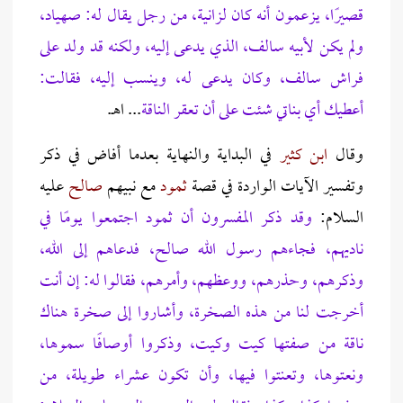
قصيرًا، يزعمون أنه كان لزانية، من رجل يقال له: صهياد،
ولم يكن لأبيه سالف، الذي يدعى إليه، ولكنه قد ولد على
فراش سالف، وكان يدعى له، وينسب إليه، فقالت:
أعطيك أي بناتي شئت على أن تعقر الناقة
... اهـ.
وقال
ابن كثير
في البداية والنهاية بعدما أفاض في ذكر
وتفسير الآيات الواردة في قصة
ثمود
مع نبيهم
صالح
عليه
السلام:
وقد ذكر المفسرون أن ثمود اجتمعوا يومًا في
ناديهم، فجاءهم رسول الله صالح، فدعاهم إلى الله،
وذكرهم، وحذرهم، ووعظهم، وأمرهم، فقالوا له: إن أنت
أخرجت لنا من هذه الصخرة، وأشاروا إلى صخرة هناك
ناقة من صفتها كيت وكيت، وذكروا أوصافًا سموها،
ونعتوها، وتعنتوا فيها، وأن تكون عشراء طويلة، من