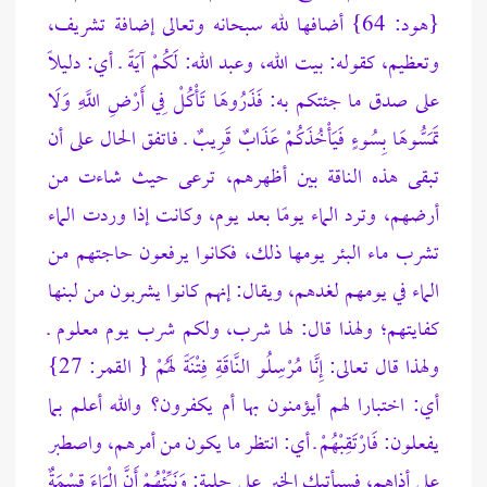
{هود: 64}
أضافها لله سبحانه وتعالى إضافة تشريف،
وتعظيم، كقوله: بيت الله، وعبد الله: لَكُمْ آيَةً ـ أي: دليلًا
على صدق ما جئتكم به: فَذَرُوهَا تَأْكُلْ فِي أَرْضِ اللَّهِ وَلَا
تَمَسُّوهَا بِسُوءٍ فَيَأْخُذَكُمْ عَذَابٌ قَرِيبٌ ـ فاتفق الحال على أن
تبقى هذه الناقة بين أظهرهم، ترعى حيث شاءت من
أرضهم، وترد الماء يومًا بعد يوم، وكانت إذا وردت الماء
تشرب ماء البئر يومها ذلك، فكانوا يرفعون حاجتهم من
الماء في يومهم لغدهم، ويقال: إنهم كانوا يشربون من لبنها
كفايتهم؛ ولهذا قال: لها شرب، ولكم شرب يوم معلوم ـ
ولهذا قال تعالى: إِنَّا مُرْسِلُو النَّاقَةِ فِتْنَةً لَهُمْ { القمر: 27}
أي: اختبارا لهم أيؤمنون بها أم يكفرون؟ والله أعلم بما
يفعلون: فَارْتَقِبْهُمْ ـ أي: انتظر ما يكون من أمرهم، واصطبر
على أذاهم، فسيأتيك الخبر على
جلية: وَنَبِّئْهُمْ أَنَّ الْمَاءَ قِسْمَةٌ