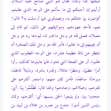
صفتها كذا وكذا،
فقال لهم النبي صالح عليه السلام:
أرأيتم إن أجبتكم إلى ما سألتم على الوجه الذي طلبتم،
أتؤمنون بما جئتكم به، وتصدقوني فيما أرسلت به؟ قالوا:
نعم، فأخذ عهودهم، ومواثيقهم على ذلك، ثم قام إلى
مصلاه، فصلى لله عز وجل ما قدر له، ثم دعا ربه عز وجل
أن يجيبهم إلى ما طلبوا،
فأمر الله عز وجل تلك الصخرة أن
تنفظر عن ناقة عظيمة عشراء، على الوجه المطلوب الذي
طلبوا، أو على الصفة التي نعتوا، فلما عاينوها كذلك، رأوا
أمرًا عظيمًا، ومنظرًا هائلًا، وقدرة باهرة، ودليلًا قاطعًا،
وبرهانًا ساطعًا، فآمن كثير منهم، واستمر أكثرهم على
كفرهم، وضلالهم، وعنادهم؛
ولهذا قال: فَظَلَمُوا بِهَا ـ أي:
جحدوا بها، ولم يتبعوا الحق بسببها أي: أكثرهم، وكان
رئيس الذين آمنوا: جندع بن عمرو بن محلاه بن لبيد بن