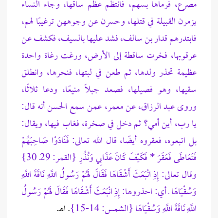
مصرع، فرماها بسهم، فانتظم عظم ساقها، وجاء النساء
يزمرن القبيلة في قتلها، وحسرن عن وجوههن ترغيبًا لهم،
فابتدرهم قدار بن سالف، فشد عليها بالسيف، فكشف عن
عرقوبها، فخرت ساقطة إلى الأرض، ورغت رغاة واحدة
عظيمة تحذر ولدها، ثم طعن في لبتها، فنحرها، وانطلق
سقيها، وهو فصيلها، فصعد جبلًا منيعًا، ودعا ثلاثًا،
وروى عبد الرزاق، عن معمر، عمن سمع الحسن أنه قال:
يا رب، أين أمي؟ ثم دخل في صخرة، فغاب فيها، ويقال:
بل اتبعوه، فعقروه أيضًا، قال الله تعالى: فَنَادَوْا صَاحِبَهُمْ
فَتَعَاطَى فَعَقَرَ * فَكَيْفَ كَانَ عَذَابِي وَنُذُرِ {القمر: 29ـ 30}
وقال تعالى: إِذِ انْبَعَثَ أَشْقَاهَا فَقَالَ لَهُمْ رَسُولُ اللَّهِ نَاقَةَ اللَّهِ
وَسُقْيَاهَا ـ أي: احذروها: إِذِ انْبَعَثَ أَشْقَاهَا فَقَالَ لَهُمْ رَسُولُ
اللَّهِ نَاقَةَ اللَّهِ وَسُقْيَاهَا {الشمس: 14-15}
. اهـ.