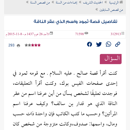
الرئيسية
الحديث الشريف
إضاءات من السنة
من قصص السنة
ن الفتوى
من قصص السابقين
تفاصيل قصة ثمود واسم الذي عقر الناقة
312913
71598
الأحد 26 محرم 1437 هـ - 8-11-2015 م
293
السؤال
كنت أقرأ قصة صالح ـ عليه السلام ـ مع قومه ثمود في
إحدى صفحات الفيس بوك، وكنت أقرأ التعليقات،
فوجدت تعليقًا لشخص يسأل من أين عرفنا اسم من عقر
الناقة الذي هو قدار بن سالف؟ وكيف عرفنا اسم
المرأتين؟ وحسب ما كتب الكاتب فإن واحدة ذات حسب
ومال، واسمها: صدوف،وكانت متزوجة من شخص كان