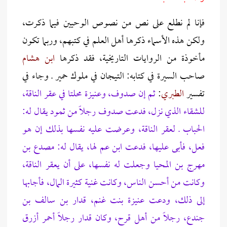
فإنا لم نطلع على نص من نصوص الوحيين فيما ذكرت،
ولكن هذه الأسماء ذكرها أهل العلم في كتبهم، وربما تكون
مأخوذة من الروايات التاريخية، فقد ذكرها
ابن هشام
صاحب السيرة في كتابه: التيجان في ملوك حمير ـ وجاء في
تفسير
الطبري
:
ثم إن صدوف، وعنيزة محلتا في عقر الناقة،
للشقاء الذي نزل، فدعت صدوف رجلًا من ثمود يقال له:
الحباب ـ لعقر الناقة، وعرضت عليه نفسها بذلك إن هو
فعل، فأبى عليها، فدعت ابن عم لها، يقال له: مصدع بن
مهرج بن المحيا وجعلت له نفسها، على أن يعقر الناقة،
وكانت من أحسن الناس، وكانت غنية كثيرة المال، فأجابها
إلى ذلك، ودعت عنيزة بنت غنم، قدار بن سالف بن
جندع، رجلًا من أهل قرح، وكان قدار رجلًا أحمر أزرق