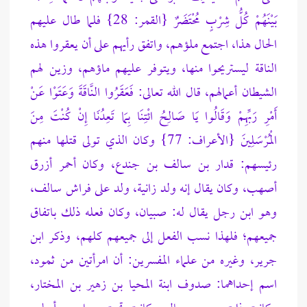
بَيْنَهُمْ كُلُّ شِرْبٍ مُحْتَضَرٌ {القمر: 28} فلما طال عليهم
الحال هذا، اجتمع ملؤهم، واتفق رأيهم على أن يعقروا هذه
الناقة ليستريحوا منها، ويتوفر عليهم ماؤهم، وزين لهم
الشيطان أعمالهم، قال الله تعالى: فَعَقَرُوا النَّاقَةَ وَعَتَوْا عَنْ
أَمْرِ رَبِّهِمْ وَقَالُوا يَا صَالِحُ ائْتِنَا بِمَا تَعِدُنَا إِنْ كُنْتَ مِنَ
الْمُرْسَلِينَ {الأعراف: 77} وكان الذي تولى قتلها منهم
رئيسهم: قدار بن سالف بن جندع، وكان أحمر أزرق
أصهب، وكان يقال إنه ولد زانية، ولد على فراش سالف،
وهو ابن رجل يقال له: صبيان، وكان فعله ذلك باتفاق
جميعهم؛ فلهذا نسب الفعل إلى جميعهم كلهم،
وذكر ابن
جرير، وغيره من علماء المفسرين: أن امرأتين من ثمود،
اسم إحداهما: صدوف ابنة المحيا بن زهير بن المختار،