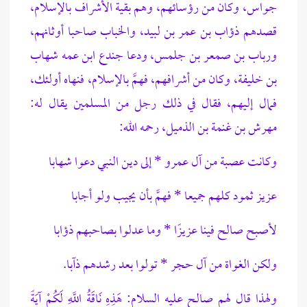
جواس، وكان من رؤسائهم، وهم بقية الأشراف بالإسلام،
قصدهم ذؤاب بن عمر بن لبيد، والخباب صاحبا أوثانهم،
ورباب بن صمعر بن جلمس، ودعا جندع ابن عمه شهاب
بن خليفة، وكان من أشرافهم، فهمَّ بالإسلام، فنهاه أولئك،
فمال إليهم، فقال في ذلك رجل من المسلمين يقال له:
مهرش بن غنمة بن الذميل، رحمه الله:
وكانت عصبة من آل عمرو * إلى دين النبي دعوا شهابا
عزيز ثمود كلهم جميعا * فهمَّ بأن يجيب ولو أجابا
لأصبح صالح فينا عزيزًا * وما عدلوا بصاحبهم ذؤابا
ولكن الغواة من آل حجر * تولوا بعد رشدهم ذآبا.
ولهذا قال لهم صالح عليه السلام: هَذِهِ نَاقَةُ اللَّهِ لَكُمْ آيَةً