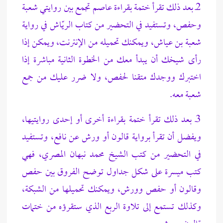
2ـ بعد ذلك تقرأ ختمة بقراءة عاصم تجمع بين روايتي شعبة
وحفص، وتستفيد في التحضير من كتاب الريّاش في رواية
شعبة بن عياش، ويمكنك تحميله من الإنترنت، ويمكن إذا
رأى شيخك أن يبدأ معك من الخطوة الثانية مباشرة إذا
اختبرك ووجدك متقنا لحفص، ولا ضرر عليك من جمع
شعبة معه.
3
ـ بعد ذلك تقرأ ختمة بقراءة أخرى أو إحدى روايتيها،
ويفضل أن تقرأ برواية قالون أو ورش عن نافع، وتستفيد
في التحضير من كتب الشيخ محمد نبهان المصري، فهي
كتب ميسرة على شكل جداول توضح الفروق بين حفص
وقالون أو حفص وورش، ويمكنك تحميلها من الشبكة،
وكذلك تستمع إلى تلاوة الربع الذي ستقرؤه من ختمات