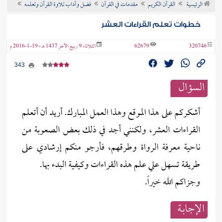
الرئيسية
القرآن الكريم
مقدمات في القرآن
فضل وآداب تلاوة القرآن وتعلمه
ن الفتوى
خطوات تعلم القراءات العشر
320746
62679
الثلاثاء 9 ربيع الآخر 1437 هـ - 19-1-2016 م
343
السؤال
أشكركم على هذا الموقع وهذا العمل المبارك. أريد أن أتعلم
القراءات العشر، ولكنني أجد في ذلك بعض الصعوبة من
ناحية معرفة الرواة وطرقهم، فأرجو منكم إرشادي على
طريقة تسهل علي علم هذه القراءات وكيفية البدء بها.
وجزاكم الله خيراً.
الإجابــة