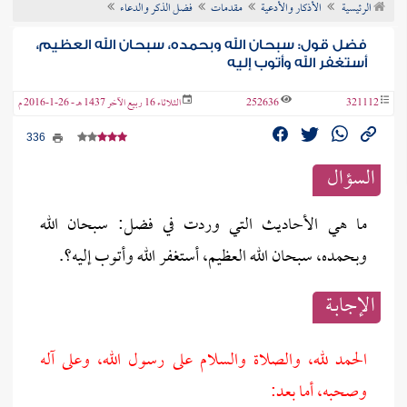
الرئيسية
الأذكار والأدعية
مقدمات
فضل الذكر والدعاء
ن الفتوى
فضل قول: سبحان الله وبحمده، سبحان الله العظيم،
أستغفر الله وأتوب إليه
321112
252636
الثلاثاء 16 ربيع الآخر 1437 هـ - 26-1-2016 م
336
السؤال
ما هي الأحاديث التي وردت في فضل: سبحان الله
وبحمده، سبحان الله العظيم، أستغفر الله وأتوب إليه؟.
الإجابــة
الحمد لله، والصلاة والسلام على رسول الله، وعلى آله
وصحبه، أما بعد: