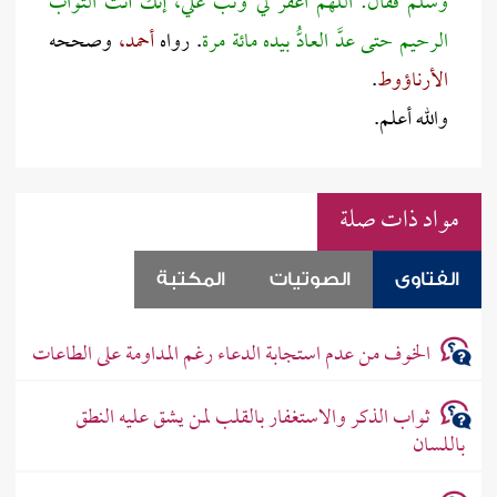
وسلم فقال: اللهم اغفر لي وتب علي، إنك أنت التواب
الرحيم حتى عدَّ العادُّ بيده مائة مرة
. رواه
أحمد،
وصححه
الأرناؤوط
.
والله أعلم.
مواد ذات صلة
الفتاوى
الصوتيات
المكتبة
الخوف من عدم استجابة الدعاء رغم المداومة على الطاعات
ثواب الذكر والاستغفار بالقلب لمن يشق عليه النطق
باللسان