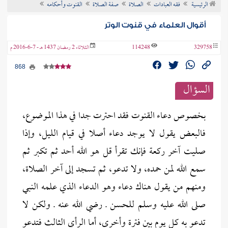
الرئيسية
فقه العبادات
الصلاة
صفة الصلاة
القنوت وأحكامه
ن الفتوى
أقوال العلماء في قنوت الوتر
329758
114248
الثلاثاء 2 رمضان 1437 هـ - 7-6-2016 م
868
السؤال
بخصوص دعاء القنوت فقد احترت جدا في هذا الموضوع،
فالبعض يقول لا يوجد دعاء أصلا في قيام الليل، وإذا
صليت آخر ركعة فإنك تقرأ قل هو الله أحد ثم تكبر ثم
سمع الله لمن حمده، ولا تدعو، ثم تسجد إلى آخر الصلاة،
ومنهم من يقول هناك دعاء وهو الدعاء الذي علمه النبي
صلى الله عليه وسلم للحسن ـ رضي الله عنه ـ ولكن لا
تدعو به كل يوم بين فترة وأخرى، أما الرأي الثالث فتدعو