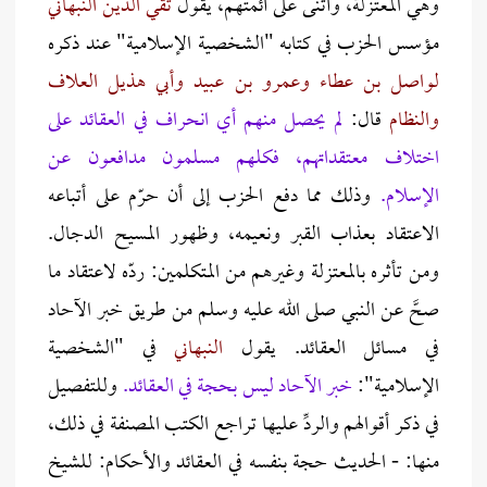
وهي المعتزلة، وأثنى على أئمتهم، يقول
تقي الدين النبهاني
مؤسس الحزب في كتابه "الشخصية الإسلامية" عند ذكره
لواصل بن عطاء وعمرو بن عبيد وأبي هذيل العلاف
والنظام
قال:
لم يحصل منهم أي انحراف في العقائد على
اختلاف معتقداتهم، فكلهم مسلمون مدافعون عن
الإسلام.
وذلك مما دفع الحزب إلى أن حرّم على أتباعه
الاعتقاد بعذاب القبر ونعيمه، وظهور المسيح الدجال.
ومن تأثره بالمعتزلة وغيرهم من المتكلمين: ردّه لاعتقاد ما
صحَّ عن النبي صلى الله عليه وسلم من طريق خبر الآحاد
في مسائل العقائد. يقول
النبهاني
في "الشخصية
الإسلامية":
خبر الآحاد ليس بحجة في العقائد.
وللتفصيل
في ذكر أقوالهم والردِّ عليها تراجع الكتب المصنفة في ذلك،
منها: - الحديث حجة بنفسه في العقائد والأحكام: للشيخ