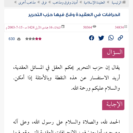
الرئيسية
العقيدة الإسلامية
أديان وفرق ومذاهب
فرق
مذاهب أخرى
ن الفتوى
انحرافات في العقيدة وقع فيها حزب التحرير
34834
50364
الثلاثاء 16 جمادى الأولى 1424 هـ - 15-7-2003 م
630
السؤال
يقال إن حزب التحرير يحكم العقل في المسائل العقدية،
أريد الاستفسار عن هذه النقطة وبالأمثلة إذا أمكن.
والسلام عليكم ورحمة الله.
الإجابــة
الحمد لله، والصلاة والسلام على رسول الله، وعلى آله
وصحبه، أما بعد: فمن الانحرافات العقدية التي وقع فيها