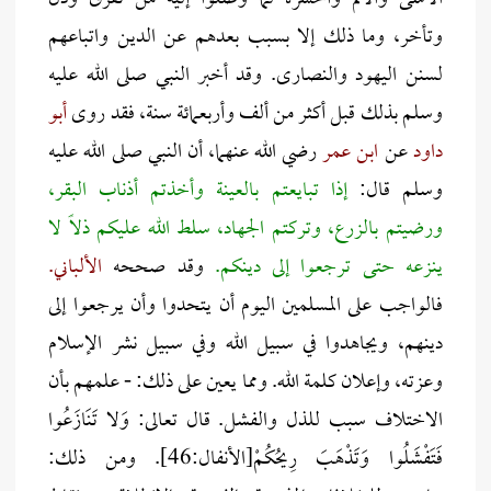
وتأخر، وما ذلك إلا بسبب بعدهم عن الدين واتباعهم
لسنن اليهود والنصارى. وقد أخبر النبي صلى الله عليه
وسلم بذلك قبل أكثر من ألف وأربعمائة سنة، فقد روى
أبو
داود
عن
ابن عمر
رضي الله عنهما، أن النبي صلى الله عليه
وسلم قال:
إذا تبايعتم بالعينة وأخذتم أذناب البقر،
ورضيتم بالزرع، وتركتم الجهاد، سلط الله عليكم ذلاً لا
ينزعه حتى ترجعوا إلى دينكم.
وقد صححه
الألباني.
فالواجب على المسلمين اليوم أن يتحدوا وأن يرجعوا إلى
دينهم، ويجاهدوا في سبيل الله وفي سبيل نشر الإسلام
وعزته، وإعلان كلمة الله. ومما يعين على ذلك: - علمهم بأن
الاختلاف سبب للذل والفشل. قال تعالى: وَلا تَنَازَعُوا
فَتَفْشَلُوا وَتَذْهَبَ رِيحُكُمْ[الأنفال:46]. ومن ذلك: