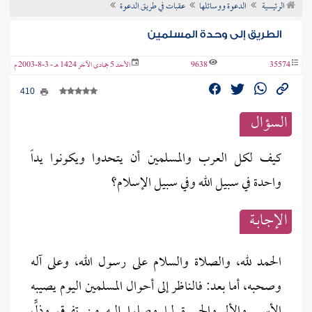
الرئيسية
الدعوة ووسائلها
عقبات في طريق الدعوة
ن الفتوى
الطريق إلى وحدة المسلمين
35574
9638
الأحد 5 جمادى الآخر 1424 هـ - 3-8-2003 م
410
السؤال
كيف لكل العرب والمسلمين أن يتحدوا ويكونوا يداً
واحدة في سبيل الله وفي سبيل الإسلام؟
الإجابــة
الحمد لله، والصلاة والسلام على رسول الله، وعلى آله
وصحبه، أما بعد: فالناظر إلى أحوال المسلمين اليوم يصيبه
الأسى والألم والحسرة لما وصلوا إليه من تفرق وذلٍّ